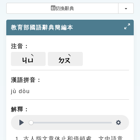
索引選單
切換
切換辭典
知識索引
教育部國語辭典簡編本
單字索引
生命大百科索引
注音：
遊戲專區
ㄐㄩ
ㄉㄡ
教學應用
漢語拼音：
jù dòu
貓頭鷹博士
解釋：
Play
Settings
古人指文章休止和停頓處。文中語意