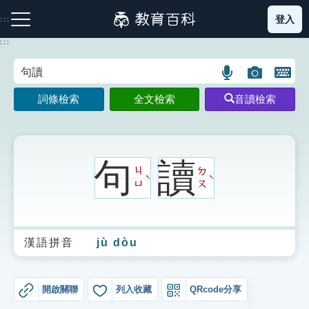
跳
登入
:::
到
主
:::
要
內
語
圖
開
容
注音索引圖示
筆畫索引圖示
部首索引表圖示
言
片
啟
詞條檢索
全文檢索
音讀檢索
搜
搜
鍵
尋
尋
盤
圖
圖
圖
示
示
示
句
讀
ㄐ
ㄉ
ˋ
ˋ
ㄩ
ㄡ
網站導覽
漢語拼音
jù dòu
生字詞彙表
成語故事
開啟關聯
列入收藏
QRcode分享