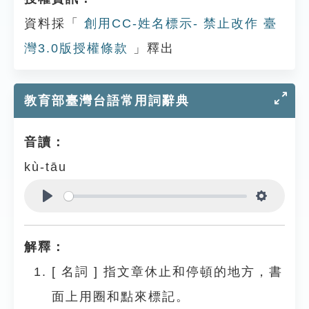
資料採「
創用CC-姓名標示- 禁止改作 臺
灣3.0版授權條款
」釋出
教育部臺灣台語常用詞辭典
音讀：
kù-tāu
Play
Settings
解釋：
[
名詞
]
指文章休止和停頓的地方，書
面上用圈和點來標記。