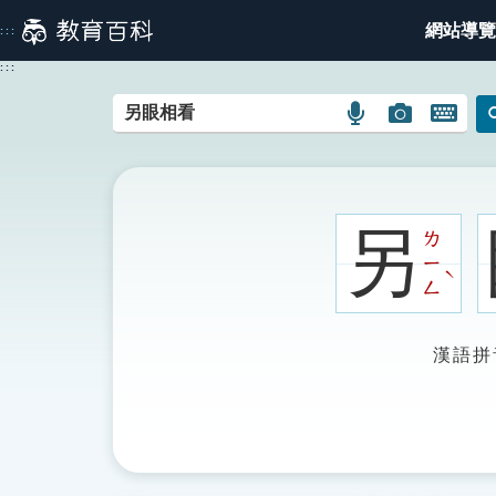
跳
網站導覽
:::
到
主
:::
要
內
語
圖
開
容
言
片
啟
搜
搜
鍵
尋
尋
盤
圖
圖
圖
另
ㄌ
示
示
示
ㄧ
ˋ
ㄥ
漢語拼