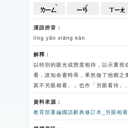
ㄌㄧㄥ
ㄧㄢ
ㄒㄧㄤ
漢語拼音：
lìng yǎn xiāng kàn
解釋：
以特別的眼光或態度相待，以示重視
看，誰知命蹇時乖，果然做了他鄉之
莫不另眼相看。」也作「另眼看待」
資料來源：
教育部重編國語辭典修訂本_另眼相