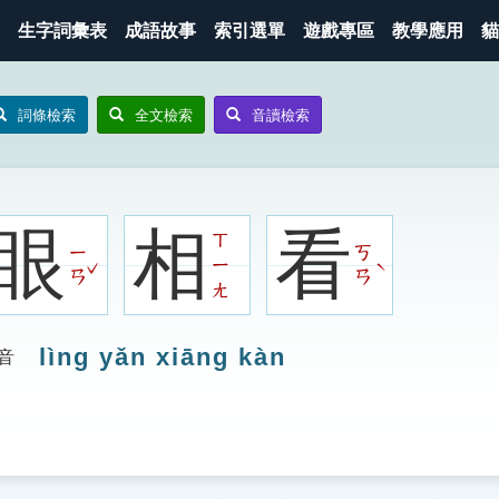
生字詞彙表
成語故事
索引選單
遊戲專區
教學應用
貓
詞條檢索
全文檢索
音讀檢索
眼
相
看
ㄒ
ㄧ
ㄎ
ㄧ
ˇ
ˋ
ㄢ
ㄢ
ㄤ
lìng yǎn xiāng kàn
音