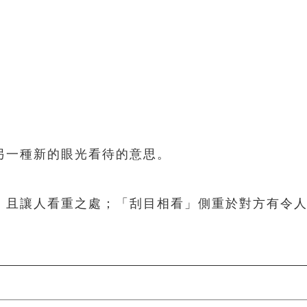
另一種新的眼光看待的意思。
，且讓人看重之處；「刮目相看」側重於對方有令