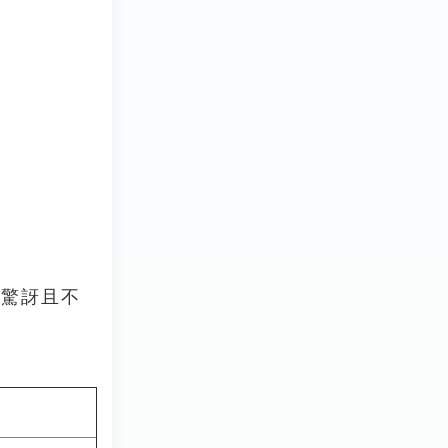
人驚訝且不