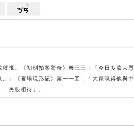
ㄎㄢ
或歧視。《初刻拍案驚奇》卷三三：「今日多蒙大
鬼。」《官場現形記》第一一回：「大家曉得他與
、「另眼相待」。
看