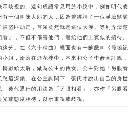
表示歧視的。這句成語常見用於小說中，例如明代
州有一個叫陳大郎的人，因為曾經請了一位滿臉鬍
子被盜匪劫走，首領竟然就是這位大漢。等到弄清
相看」，不但不傷害他們，還給他們上賓似的招待
的緣分。在《六十種曲》裡面也有一齣戲叫《霞箋
的小姐，淪落在煙花樓中，本來和公子李彥直訂親
，轉獻給太后，做為公主的侍女。公主對她「另眼
天愁眉深鎖。在公主詢問下，張氏才說出自己的身
思。後代通行的用法為「另眼相看」，亦作「另眼
眼光或態度相待，以示重視或歧視。