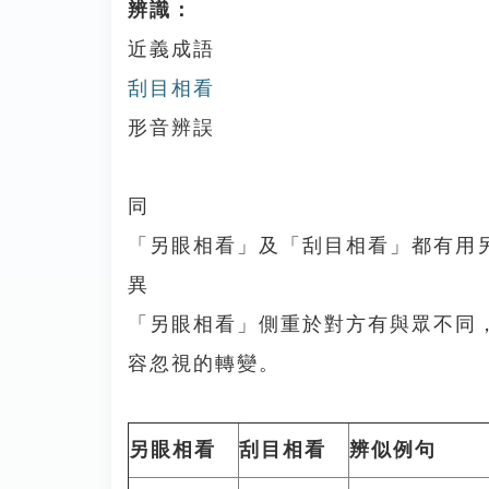
辨識：
近義成語
刮目相看
形音辨誤
同
「另眼相看」及「刮目相看」都有用
異
「另眼相看」側重於對方有與眾不同
容忽視的轉變。
另眼相看
刮目相看
辨似例句