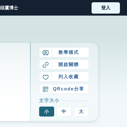
頭鷹博士
登入
教學模式
開啟關聯
列入收藏
QRcode分享
文字大小
小
中
大