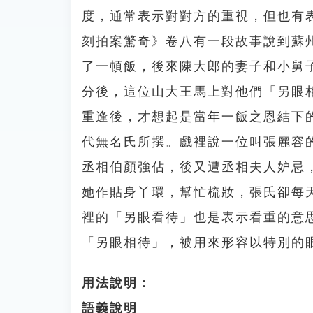
度，通常表示對對方的重視，但也有
刻拍案驚奇》卷八有一段故事說到蘇
了一頓飯，後來陳大郎的妻子和小舅
分後，這位山大王馬上對他們「另眼
重逢後，才想起是當年一飯之恩結下
代無名氏所撰。戲裡說一位叫張麗容
丞相伯顏強佔，後又遭丞相夫人妒忌
她作貼身丫環，幫忙梳妝，張氏卻每
裡的「另眼看待」也是表示看重的意
「另眼相待」，被用來形容以特別的
用法說明：
語義說明