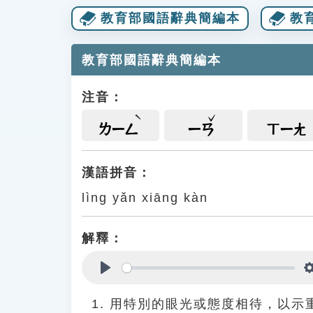
教育部國語辭典簡編本
教
教育部國語辭典簡編本
注音：
ㄌㄧㄥ
ㄧㄢ
ㄒㄧㄤ
漢語拼音：
lìng yǎn xiāng kàn
解釋：
Play
用特別的眼光或態度相待，以示