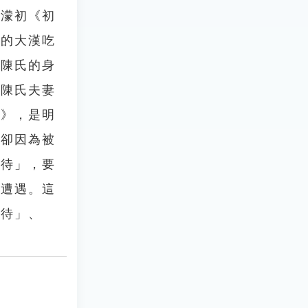
凌濛初《初
鬚的大漢吃
楚陳氏的身
。陳氏夫妻
記》，是明
，卻因為被
看待」，要
世遭遇。這
看待」、