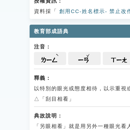
授權資訊：
資料採「
創用CC-姓名標示- 禁止改
教育部成語典
注音：
ㄌㄧㄥ
ㄧㄢ
ㄒㄧㄤ
釋義：
以特別的眼光或態度相待，以示重視
△「刮目相看」
典故說明：
「另眼相看」就是用另外一種眼光看