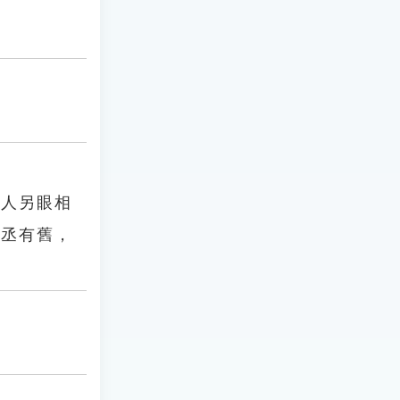
恩人另眼相
中丞有舊，