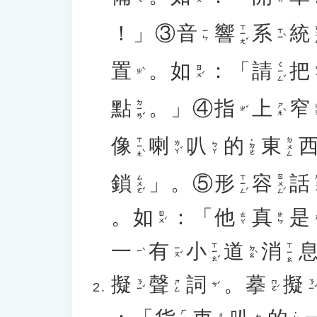
！」③
音
響
系
統
ㄒㄧㄤˇ
ㄊ
ㄒㄧˋ
ㄧㄣ
置
。
如
：「
請
把
ㄑㄧㄥˇ
ㄖㄨˊ
ㄅ
ㄓˋ
點
。」④
指
上
窄
ㄉㄧㄢˇ
ㄕㄤˋ
ㄓ
ㄓˇ
像
喇
叭
的
東
ㄒㄧㄤˋ
ㄉㄨㄥ
˙ㄉㄜ
ㄌㄚˇ
ㄅㄚ
鎖
」。⑤
形
容
話
ㄙㄨㄛˇ
ㄒㄧㄥˊ
ㄖㄨㄥˊ
ㄏ
。
如
：「
他
真
是
ㄖㄨˊ
ㄊㄚ
ㄓㄣ
一
有
小
道
消
ㄒㄧㄠˇ
ㄒㄧㄠ
ㄧㄡˇ
ㄉㄠˋ
ㄧˋ
擬
聲
詞
。
摹
擬
ㄋㄧˇ
ㄇㄛˊ
ㄋㄧˇ
ㄕㄥ
ㄘˊ