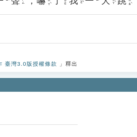
一
聲
，
嚇
了
我
一
大
跳
ㄒㄧㄚˋ
ㄊㄧㄠˋ
˙ㄌㄜ
ㄨㄛˇ
ㄉㄚˋ
ㄕㄥ
ㄧˋ
ㄧˊ
作 臺灣3.0版授權條款
」釋出