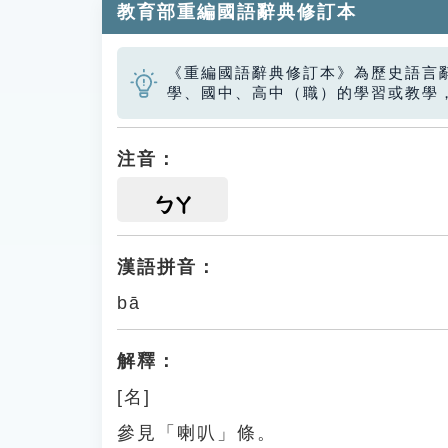
教育部重編國語辭典修訂本
《重編國語辭典修訂本》為歷史語言
學、國中、高中（職）的學習或教學
注音：
ㄅㄚ
漢語拼音：
bā
解釋：
[名]
參見「喇叭」條。