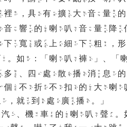
裡
，
具
有
擴
大
音
量
的
ㄨㄥˇ
ㄎㄨㄛˋ
ㄌㄧㄤˋ
ㄌㄧˇ
ㄐㄩˋ
ㄧㄡˇ
ㄉㄚˋ
ㄧㄣ
音
響
的
喇
叭
音
量
降
ㄒㄧㄤˇ
ㄌㄧㄤˋ
ㄐㄧㄤˋ
˙ㄉㄜ
ㄚˇ
ㄌㄚˇ
ㄧㄣ
ㄅㄚ
ㄧㄣ
下
寬
或
上
細
下
粗
，
形
ㄒㄧㄚˋ
ㄏㄨㄛˋ
ㄒㄧㄚˋ
ㄎㄨㄢ
ㄞˇ
ㄕㄤˋ
ㄒㄧˋ
ㄘㄨ
西
。
如
：「
喇
叭
褲
」、「
˙ㄒㄧ
ㄖㄨˊ
ㄌㄚˇ
ㄎㄨˋ
ㄅㄚ
多
、
四
處
散
播
消
息
的
ㄨㄚˋ
ㄉㄨㄛ
ㄒㄧㄠ
ㄔㄨˋ
ㄙㄢˋ
ㄅㄛˋ
ㄒㄧˊ
ㄙˋ
個
不
折
不
扣
的
大
喇
˙ㄍㄜ
˙ㄉㄜ
ㄅㄨˋ
ㄓㄜˊ
ㄅㄨˊ
ㄎㄡˋ
ㄉㄚˋ
ㄌㄚˇ
ㄕˋ
息
，
就
到
處
廣
播
。」
ㄐㄧㄡˋ
ㄍㄨㄤˇ
ㄒㄧˊ
ㄉㄠˋ
ㄔㄨˋ
ㄅㄛˋ
汽
、
機
車
的
喇
叭
聲
。
˙ㄉㄜ
ㄑㄧˋ
ㄌㄚˇ
ㄐㄧ
ㄔㄜ
ㄅㄚ
ㄕㄥ