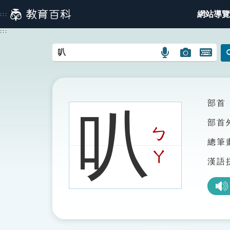
跳
網站導覽
:::
到
主
:::
要
內
語
圖
開
容
言
片
啟
搜
搜
鍵
尋
尋
盤
圖
圖
圖
部首
叭
示
示
示
部首
ㄅ
總筆
ㄚ
漢語