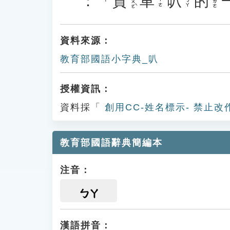
：「
貨
車
叭
的
ㄏㄨㄛˋ
˙ㄉㄜ
ㄔㄜ
ㄅㄚ
資料來源：
教育部國語小字典_叭
授權資訊：
資料採「
創用CC-姓名標示- 禁止改
教育部國語辭典簡編本
注音：
ㄅㄚ
漢語拼音：