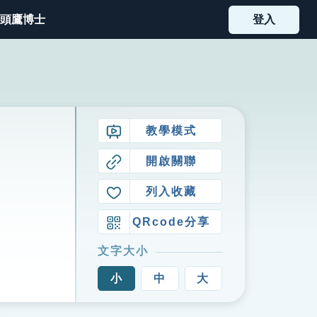
頭鷹博士
登入
教學模式
開啟關聯
列入收藏
QRcode分享
文字大小
小
中
大