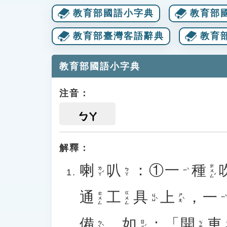
教育部國語小字典
教育部
教育部臺灣客語辭典
教育
教育部國語小字典
注音：
ㄅㄚ
解釋：
喇
叭
：①
一
種
ㄓㄨㄥˇ
ㄌㄚˇ
ㄅㄚ
ㄧˋ
通
工
具
上
，
一
ㄊㄨㄥ
ㄍㄨㄥ
ㄐㄩˋ
ㄕㄤˋ
ㄧˋ
備
。
如
：「
開
車
ㄅㄟˋ
ㄖㄨˊ
ㄎㄞ