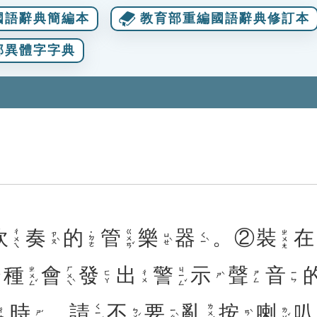
國語辭典簡編本
教育部重編國語辭典修訂本
部異體字字典
吹
奏
的
管
樂
器
。②
裝
在
ㄍㄨㄢˇ
ㄔㄨㄟ
ㄓㄨㄤ
˙ㄉㄜ
ㄗㄡˋ
ㄩㄝˋ
ㄑㄧˋ
種
會
發
出
警
示
聲
音
ㄓㄨㄥˇ
ㄏㄨㄟˋ
ㄐㄧㄥˇ
ㄈㄚ
ㄔㄨ
ㄕㄥ
ㄧㄣ
ㄕˋ
時
，
請
不
要
亂
按
喇
叭
ㄑㄧㄥˇ
ㄌㄨㄢˋ
ㄅㄨˊ
ㄧㄠˋ
ㄌㄚˇ
ㄔㄜ
ㄕˊ
ㄢˋ