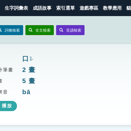
生字詞彙表
成語故事
索引選單
遊戲專區
教學應用
貓
詞條檢索
全文檢索
音讀檢索
口
ㄎㄡˇ
2
畫
外筆畫
5
畫
畫
bā
拼音
播放