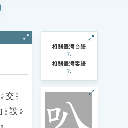
相關臺灣台語
叭
相關臺灣客語
叭
交
ㄐㄧㄠ
ㄗㄞˋ
的
設
˙ㄉㄜ
ㄕㄜˋ
ㄅㄚ