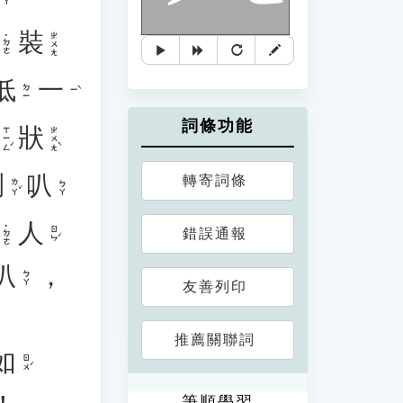
裝
ㄓㄨㄤ
˙ㄉㄜ
低
一
ㄉㄧ
ㄧˋ
詞條功能
狀
ㄒㄧㄥˊ
ㄓㄨㄤˋ
喇
叭
轉寄詞條
ㄌㄚˇ
ㄅㄚ
人
˙ㄉㄜ
ㄖㄣˊ
錯誤通報
叭
，
ㄅㄚ
友善列印
推薦關聯詞
如
ㄖㄨˊ
筆順學習