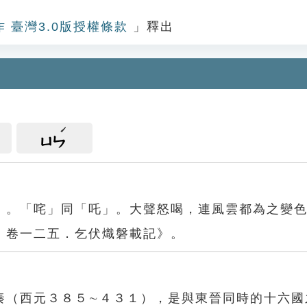
作 臺灣3.0版授權條款
」釋出
ㄩㄣ
」。「咤」同「吒」。大聲怒喝，連風雲都為之變
．卷一二五．乞伏熾磐載記》。
秦（西元３８５∼４３１），是與東晉同時的十六國