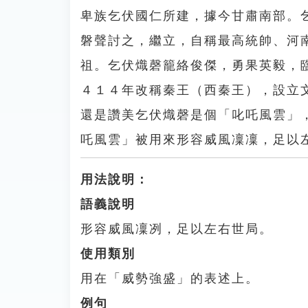
卑族乞伏國仁所建，據今甘肅南部。
磐聲討之，繼立，自稱最高統帥、河
祖。乞伏熾磬籠絡俊傑，勇果英毅，
４１４年改稱秦王（西秦王），設立
還是讚美乞伏熾磬是個「叱吒風雲」
吒風雲」被用來形容威風凜凜，足以
用法說明：
語義說明
形容威風凜冽，足以左右世局。
使用類別
用在「威勢強盛」的表述上。
例句