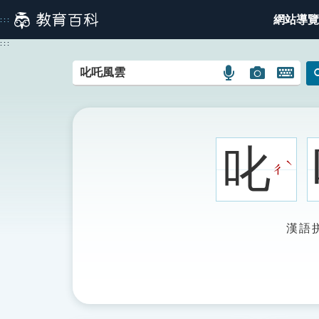
跳
網站導覽
:::
到
主
:::
要
內
語
圖
開
容
言
片
啟
搜
搜
鍵
尋
尋
盤
圖
圖
圖
叱
示
示
示
ˋ
ㄔ
漢語