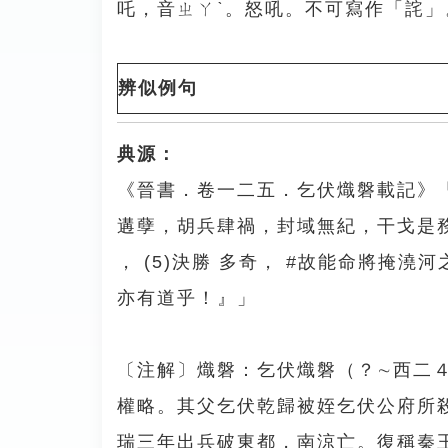
吒，音ㄓㄚˋ。怒吼。不可寫作「詫」
辨似例句
典源：
《晉書．卷一二五．乞伏熾磐載記》
遘孽，胡兵肆禍，封域無紀，干戈是務。……
， (5)決勝 多奇， #故能命將掩
亦有道乎！』」
〔注解〕熾磐：乞伏熾磐（？∼西二
權略。其父乞伏乾歸被姪乞伏公府所
瑞三年出兵破東都，南涼亡。復稱秦