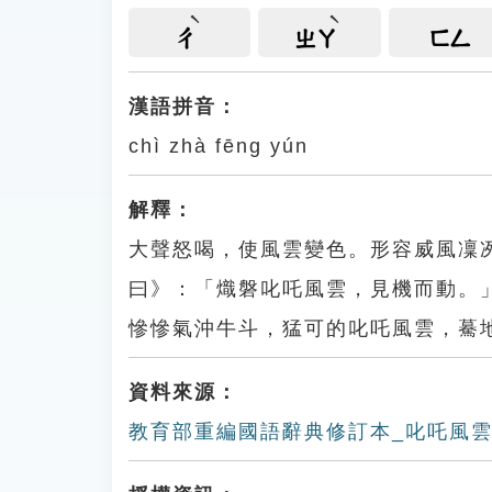
ㄔ
ㄓㄚ
ㄈㄥ
漢語拼音：
chì zhà fēng yún
解釋：
大聲怒喝，使風雲變色。形容威風凜
曰》：「熾磐叱吒風雲，見機而動。
慘慘氣沖牛斗，猛可的叱吒風雲，驀
資料來源：
教育部重編國語辭典修訂本_叱吒風