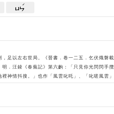
ㄩㄣ
冽，足以左右世局。《晉書．卷一二五．乞伏熾磐
」明．汪錂《春蕪記》第六齣：「只見你光閃閃手
地裡神情抖搜。」也作「風雲叱吒」、「叱嗟風雲
雲