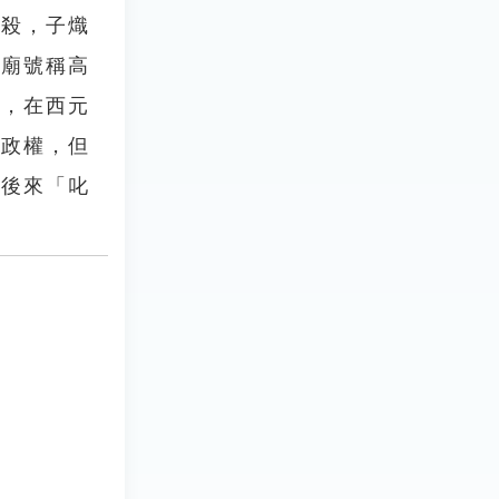
所殺，子熾
，廟號稱高
大，在西元
偽政權，但
。後來「叱