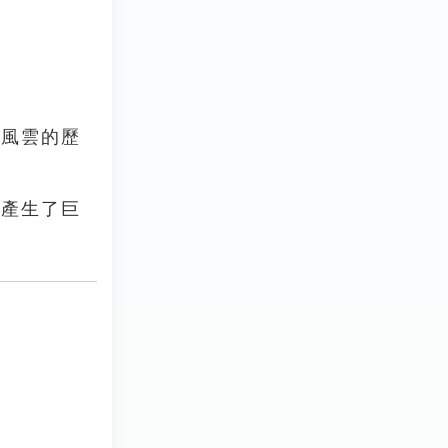
吒風雲的歷
史產生了巨