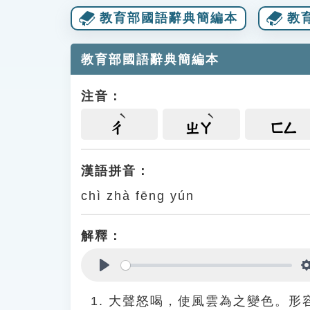
教育部國語辭典簡編本
教
教育部國語辭典簡編本
注音：
ㄔ
ㄓㄚ
ㄈㄥ
漢語拼音：
chì zhà fēng yún
解釋：
Play
大聲怒喝，使風雲為之變色。形