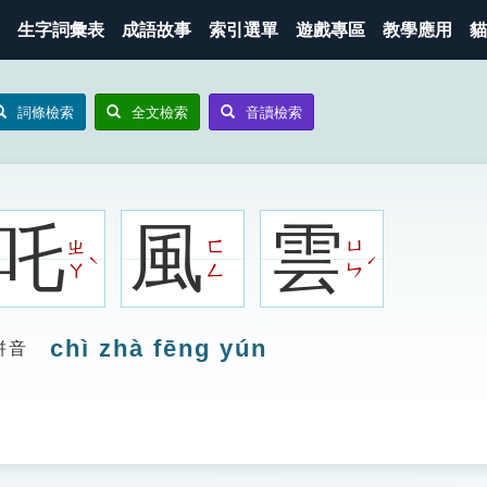
生字詞彙表
成語故事
索引選單
遊戲專區
教學應用
貓
詞條檢索
全文檢索
音讀檢索
吒
風
雲
ㄓ
ㄈ
ㄩ
ˋ
ˊ
ㄚ
ㄥ
ㄣ
chì zhà fēng yún
拼音