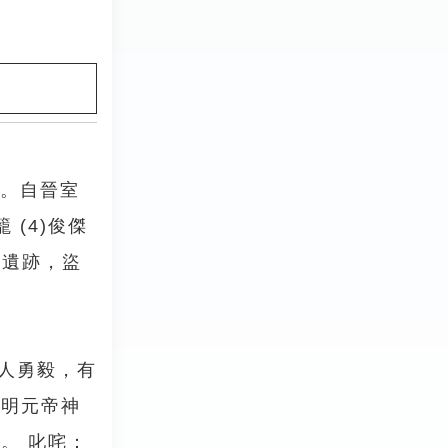
作。自晉室
 (4)俊傑
其遺跡，盜
人勇毅，有
魏明元帝神
。 叱咤：