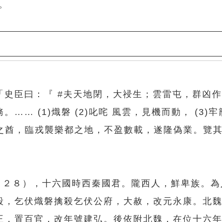
。
「史臣曰：『 #夫天地閉，大祲生；雲雷屯，群凶
 (1)熾磐 (2)叱咤 風雲，見機而動， (3)牢籠
澆河之酋，臨戎襲樂都之地，不盈數載，遂隆偽業。覽
４２８），十六國時西秦國君。隴西人，鮮卑族。為
殺，乞伏熾磐擒殺乞伏公府，大赦，改元永康。北
王，置百官，改年號建弘。後依附北魏，在位十六年