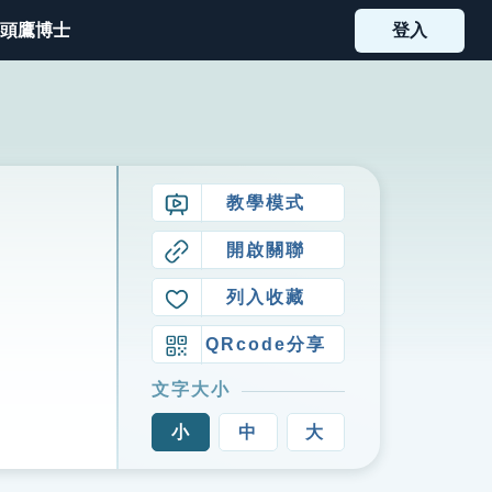
頭鷹博士
登入
教學模式
開啟關聯
列入收藏
QRcode分享
文字大小
小
中
大