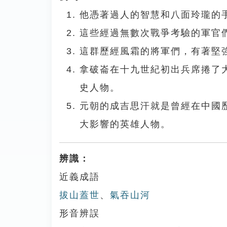
他憑著過人的智慧和八面玲瓏的
這些經過無數次戰爭考驗的軍官
這群歷經風霜的將軍們，有著堅
拿破崙在十九世紀初出兵席捲了
史人物。
元朝的成吉思汗就是曾經在中國
大影響的英雄人物。
辨識：
近義成語
拔山蓋世
、
氣吞山河
形音辨誤