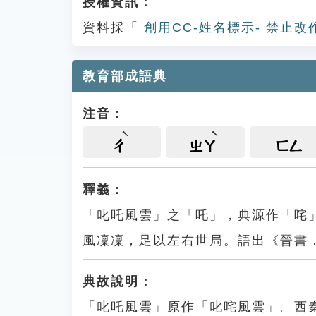
授權資訊：
資料採「
創用CC-姓名標示- 禁止改
教育部成語典
注音：
ㄔ
ㄓㄚ
ㄈㄥ
釋義：
「叱吒風雲」之「吒」，典源作「咤
風凜凜，足以左右世局。語出《晉書
典故說明：
「叱吒風雲」原作「叱咤風雲」。西