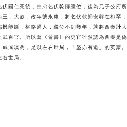
乞伏國仁死後，由弟乞伏乾歸繼位，後為兄子公府
南王，大赦，改年號永康，將乞伏乾歸安葬在枹罕
臨機能斷，權略過人，繼位不到幾年，就將西秦壯
文武百官。所以寫《晉書》的史官雖然認為西秦是
，威風凜冽，足以左右世局，「盜亦有道」的英豪
左右世局。