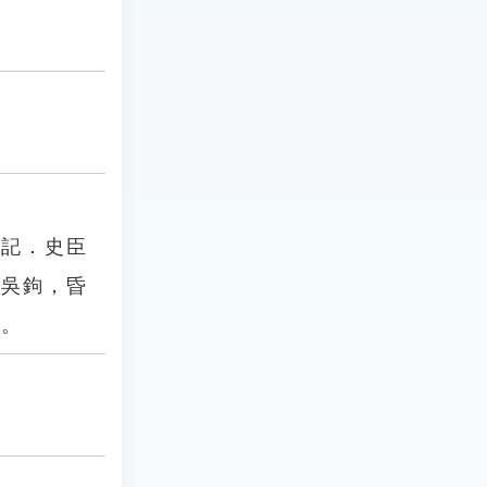
載記．史臣
攬吳鉤，昏
」。