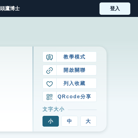
頭鷹博士
登入
教學模式
開啟關聯
列入收藏
QRcode分享
文字大小
小
中
大