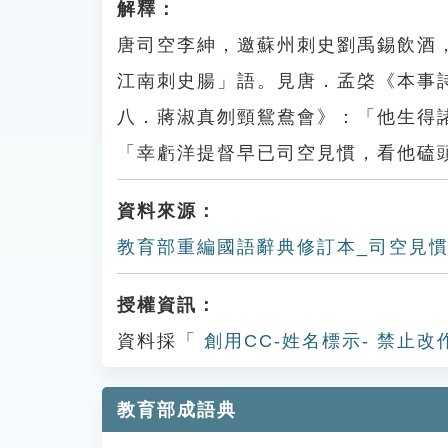
解釋：
唐司空李紳，邀蘇州刺史劉禹錫飲酒
江南刺史腸」語。見唐．孟棨《本事
八．蔣淑真刎頸鴛鴦會》：「他生得
「幸虧洋提督早已司空見慣，看他磕
資料來源：
教育部重編國語辭典修訂本_司空見
授權資訊：
資料採「
創用CC-姓名標示- 禁止改
教育部成語典