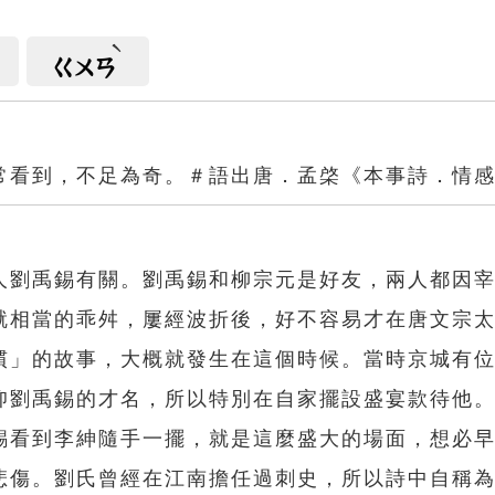
ㄍㄨㄢ
常看到，不足為奇。＃語出唐．孟棨《本事詩．情
人劉禹錫有關。劉禹錫和柳宗元是好友，兩人都因
就相當的乖舛，屢經波折後，好不容易才在唐文宗
慣」的故事，大概就發生在這個時候。當時京城有
仰劉禹錫的才名，所以特別在自家擺設盛宴款待他
錫看到李紳隨手一擺，就是這麼盛大的場面，想必
悲傷。劉氏曾經在江南擔任過刺史，所以詩中自稱