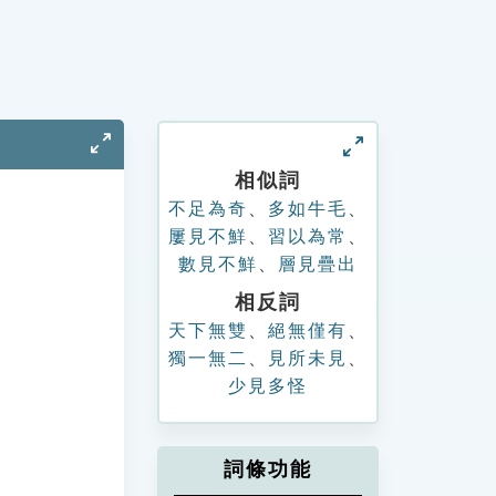
相似詞
不足為奇
、
多如牛毛
、
屢見不鮮
、
習以為常
、
數見不鮮
、
層見疊出
相反詞
天下無雙
、
絕無僅有
、
獨一無二
、
見所未見
、
少見多怪
詞條功能