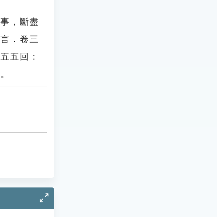
閒事，斷盡
通言．卷三
第五五回：
」。