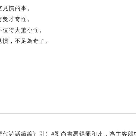
空見慣的事。
得獎才奇怪。
不值得大驚小怪。
見慣，不足為奇了。
歷代詩話續編》引）#劉尚書禹錫罷和州，為主客郎