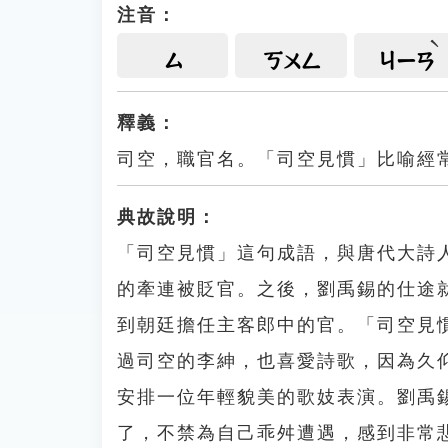
注音：
ㄙ
ㄎㄨㄥ
ㄐㄧㄢ
釋義：
司空，職官名。「司空見慣」比喻經
典故說明：
「司空見慣」這句成語，與唐代大詩
的牽連被貶官。之後，劉禹錫的仕途
到朝廷擔任主客郎中的官。「司空見
過司空的李紳，也喜愛詩歌，因為久
安排一位年輕貌美的歌妓表演。劉禹
了，不禁為自己乖舛遭遇，感到非常