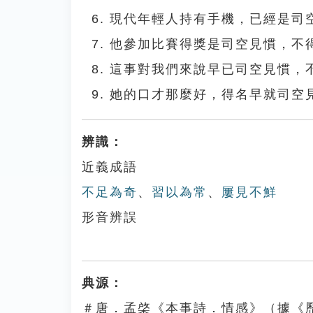
現代年輕人持有手機，已經是司
他參加比賽得獎是司空見慣，不
這事對我們來說早已司空見慣，
她的口才那麼好，得名早就司空
辨識：
近義成語
不足為奇
、
習以為常
、
屢見不鮮
形音辨誤
典源：
＃唐．孟棨《本事詩．情感》（據《