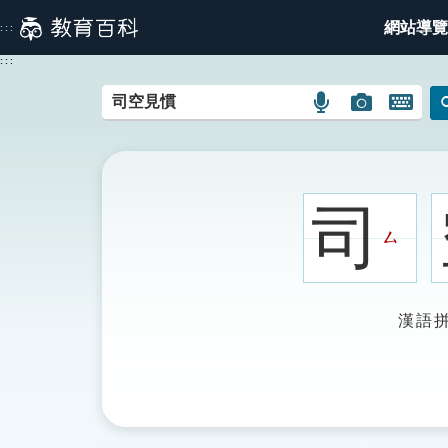
跳
網站導覽
:::
到
主
:::
要
內
語
圖
開
容
言
片
啟
搜
搜
鍵
尋
尋
盤
圖
圖
圖
司
示
示
示
ㄙ
漢語