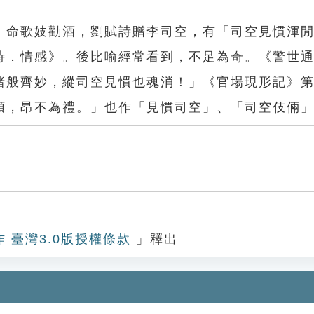
，命歌妓勸酒，劉賦詩贈李司空，有「司空見慣渾
詩．情感》。後比喻經常看到，不足為奇。《警世
諸般齊妙，縱司空見慣也魂消！」《官場現形記》
頭，昂不為禮。」也作「見慣司空」、「司空伎倆
慣
作 臺灣3.0版授權條款
」釋出