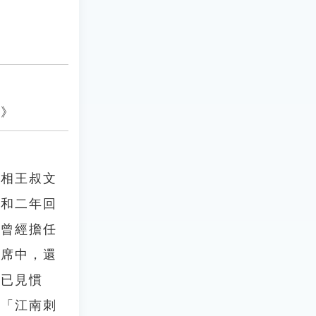
感》
宰相王叔文
太和二年回
位曾經擔任
。席中，還
早已見慣
為「江南刺