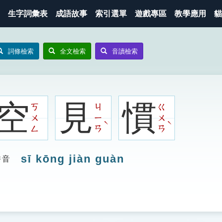
生字詞彙表
成語故事
索引選單
遊戲專區
教學應用
貓
詞條檢索
全文檢索
音讀檢索
空
見
慣
ㄎ
ㄐ
ㄍ
ㄨ
ㄧ
ㄨ
ˋ
ˋ
ㄥ
ㄢ
ㄢ
sī kōng jiàn guàn
拼音