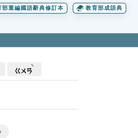
育部重編國語辭典修訂本
教育部成語典
ㄍㄨㄢ