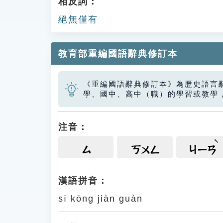
相反詞：
絕無僅有
教育部重編國語辭典修訂本
《重編國語辭典修訂本》為歷史語言
學、國中、高中（職）的學習或教學
注音：
ㄙ
ㄎㄨㄥ
ㄐㄧㄢ
漢語拼音：
sī kōng jiàn guàn