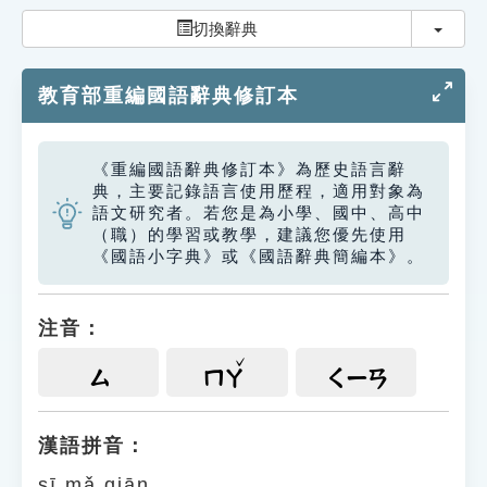
索引選單
切換
切換辭典
知識索引
教育部重編國語辭典修訂本
單字索引
生命大百科索引
《重編國語辭典修訂本》為歷史語言辭
典，主要記錄語言使用歷程，適用對象為
遊戲專區
語文研究者。若您是為小學、國中、高中
（職）的學習或教學，建議您優先使用
《國語小字典》或《國語辭典簡編本》。
教學應用
貓頭鷹博士
注音：
ㄙ
ㄇㄚ
ㄑㄧㄢ
漢語拼音：
sī mǎ qiān