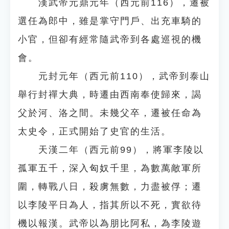
漢武帝元鼎元年（西元前116），遷被
選任為郎中，雖是掌守門戶、出充車騎的
小官，但卻有經常隨武帝到各處巡視的機
會。
元封元年（西元前110），武帝到泰山
舉行封禪大典，時遷由西南奉使歸來，謁
父於河、洛之間。未幾父卒，遷被任命為
太史令，正式開始了史官的生活。
天漢二年（西元前99），將軍李陵以
孤軍五千，深入匈奴千里，為數萬敵軍所
圍，轉戰八日，殺虜無數，力盡被俘；遷
以李陵平日為人，指其所以不死，實欲待
機以報漢。武帝以為朋比阿私，為李陵遊