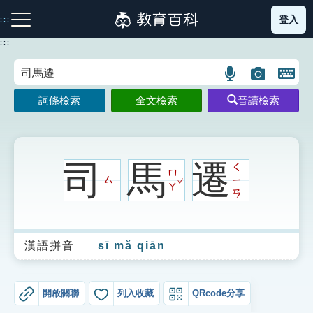
跳
登入
:::
到
主
:::
要
內
語
圖
開
容
注音索引圖示
筆畫索引圖示
部首索引表圖示
言
片
啟
詞條檢索
全文檢索
音讀檢索
搜
搜
鍵
尋
尋
盤
圖
圖
圖
示
示
示
司
馬
遷
ㄑ
ㄇ
ˇ
ㄙ
ㄧ
ㄚ
ㄢ
網站導覽
漢語拼音
sī mǎ qiān
生字詞彙表
成語故事
開啟關聯
列入收藏
QRcode分享