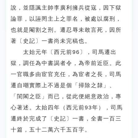
說，並隱諷主帥李廣利擁兵從寇，因下獄
論罪，以誣罔主上之罪名，被處以腐刑，
也就是閹割之刑。遷忍辱未敢言死，因所
著〔史記〕一書尚未完稿也。
太始元年〔西元前96〕，司馬遷出
獄，調任為中書謁者令，為帝前近臣。此
一官職多由宦官充任，為宦者之長，司馬
遷自嘲實際上不過是個「掃除之隸」、
「閨閣之臣」而已，從此便絕意政治，專
心著述。太始四年（西元前93年），司馬
遷終於完成了〔史記〕一書，全書一百三
十篇，五十二萬六千五百字。