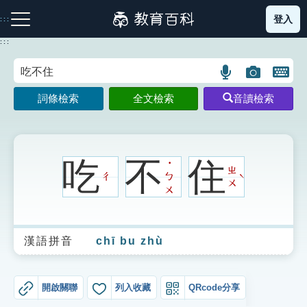
跳
登入
:::
到
主
:::
要
內
語
圖
開
容
注音索引圖示
筆畫索引圖示
部首索引表圖示
言
片
啟
詞條檢索
全文檢索
音讀檢索
搜
搜
鍵
尋
尋
盤
圖
圖
圖
示
示
示
吃
不
住
˙
ㄓ
ㄔ
ㄅ
ˋ
ㄨ
ㄨ
網站導覽
漢語拼音
chī bu zhù
生字詞彙表
成語故事
開啟關聯
列入收藏
QRcode分享