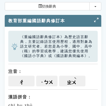
索引選單
切換
切換辭典
知識索引
教育部重編國語辭典修訂本
單字索引
生命大百科索引
《重編國語辭典修訂本》為歷史語言辭
典，主要記錄語言使用歷程，適用對象為
遊戲專區
語文研究者。若您是為小學、國中、高中
（職）的學習或教學，建議您優先使用
《國語小字典》或《國語辭典簡編本》。
教學應用
貓頭鷹博士
注音：
ㄅㄨ
ㄔ
ㄓㄨ
漢語拼音：
chī bu zhù