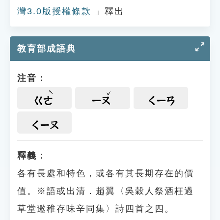
灣3.0版授權條款
」釋出
教育部成語典
注音：
ㄍㄜ
ㄧㄡ
ㄑㄧㄢ
ㄑㄧㄡ
釋義：
各有長處和特色，或各有其長期存在的價
值。※語或出清．趙翼〈吳穀人祭酒枉過
草堂邀稚存味辛同集〉詩四首之四。