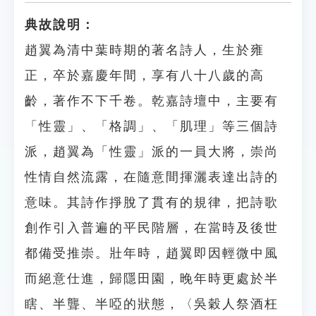
典故說明：
趙翼為清中葉時期的著名詩人，生於雍
正，卒於嘉慶年間，享有八十八歲的高
齡，著作不下千卷。乾嘉詩壇中，主要有
「性靈」、「格調」、「肌理」等三個詩
派，趙翼為「性靈」派的一員大將，崇尚
性情自然流露，在隨意間揮灑表達出詩的
意味。其詩作掙脫了貫有的規律，把詩歌
創作引入普遍的平民階層，在當時及後世
都備受推崇。壯年時，趙翼即因輕微中風
而絕意仕進，歸隱田園，晚年時更處於半
瞎、半聾、半啞的狀態，〈吳穀人祭酒枉