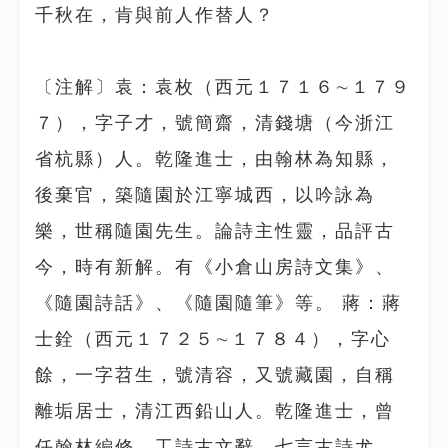
千秋在，肯與前人作替人？
〔注解〕袁：袁枚（西元１７１６∼１７９
７），字子才，號簡齋，清錢塘（今浙江
省杭縣）人。乾隆進士，由翰林為知縣，
後棄官，築隨園於江寧城西，以吟詠為
樂，世稱隨園先生。論詩主性靈，品評古
今，時有新解。有《小倉山房詩文集》、
《隨園詩話》、《隨園隨筆》等。 蔣：蔣
士銓（西元１７２５∼１７８４），字心
餘，一字苕生，號清容，又號藏園，自稱
離垢居士，清江西鉛山人。乾隆進士，曾
任翰林編修。工詩古文辭，七言古詩尤