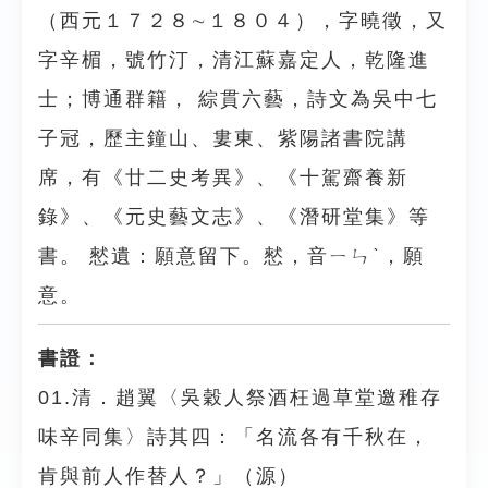
（西元１７２８∼１８０４），字曉徵，又
字辛楣，號竹汀，清江蘇嘉定人，乾隆進
士；博通群籍， 綜貫六藝，詩文為吳中七
子冠，歷主鐘山、婁東、紫陽諸書院講
席，有《廿二史考異》、《十駕齋養新
錄》、《元史藝文志》、《潛研堂集》等
書。 憖遺：願意留下。憖，音ㄧㄣˋ，願
意。
書證：
01.清．趙翼〈吳穀人祭酒枉過草堂邀稚存
味辛同集〉詩其四：「名流各有千秋在，
肯與前人作替人？」（源）