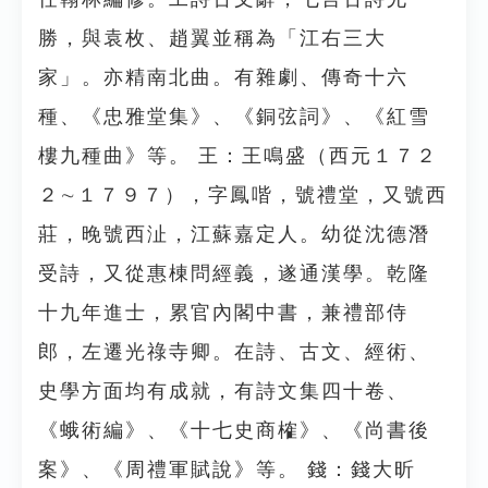
勝，與袁枚、趙翼並稱為「江右三大
家」。亦精南北曲。有雜劇、傳奇十六
種、《忠雅堂集》、《銅弦詞》、《紅雪
樓九種曲》等。 王：王鳴盛（西元１７２
２∼１７９７），字鳳喈，號禮堂，又號西
莊，晚號西沚，江蘇嘉定人。幼從沈德潛
受詩，又從惠棟問經義，遂通漢學。乾隆
十九年進士，累官內閣中書，兼禮部侍
郎，左遷光祿寺卿。在詩、古文、經術、
史學方面均有成就，有詩文集四十卷、
《蛾術編》、《十七史商榷》、《尚書後
案》、《周禮軍賦說》等。 錢：錢大昕