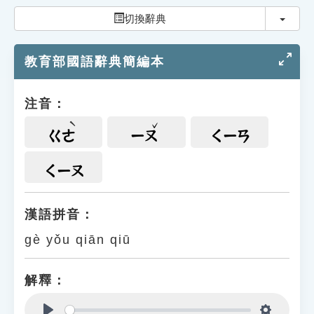
索引選單
切換
切換辭典
知識索引
教育部國語辭典簡編本
單字索引
生命大百科索引
注音：
遊戲專區
ㄍㄜ
ㄧㄡ
ㄑㄧㄢ
教學應用
ㄑㄧㄡ
貓頭鷹博士
漢語拼音：
gè yǒu qiān qiū
解釋：