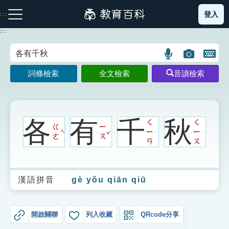
跳
登入
:::
到
主
:::
要
內
語
圖
開
容
注音索引圖示
筆畫索引圖示
部首索引表圖示
言
片
啟
詞條檢索
全文檢索
音讀檢索
搜
搜
鍵
尋
尋
盤
圖
圖
圖
示
示
示
各
有
千
秋
ㄑ
ㄑ
ㄍ
ㄧ
ˇ
ㄧ
ㄧ
ˋ
ㄜ
ㄡ
ㄢ
ㄡ
網站導覽
漢語拼音
gè yǒu qiān qiū
生字詞彙表
成語故事
開啟關聯
列入收藏
QRcode分享