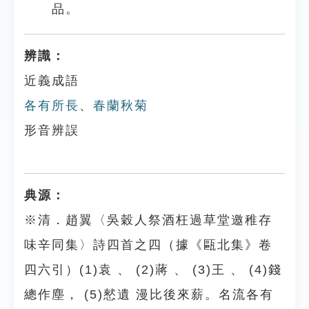
品。
辨識：
近義成語
各有所長
、
春蘭秋菊
形音辨誤
典源：
※清．趙翼〈吳穀人祭酒枉過草堂邀稚存
味辛同集〉詩四首之四（據《甌北集》卷
四六引）(1)袁 、 (2)蔣 、 (3)王 、 (4)錢
總作塵， (5)憖遺 漫比後來薪。名流各有