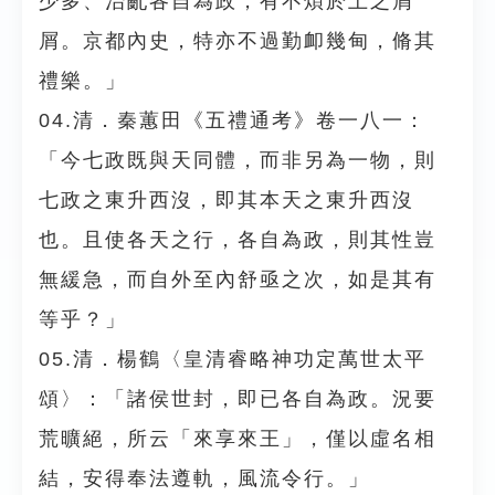
少多、治亂各自為政，有不煩於上之屑
屑。京都內史，特亦不過勤卹幾甸，脩其
禮樂。」
04.清．秦蕙田《五禮通考》卷一八一：
「今七政既與天同體，而非另為一物，則
七政之東升西沒，即其本天之東升西沒
也。且使各天之行，各自為政，則其性豈
無緩急，而自外至內舒亟之次，如是其有
等乎？」
05.清．楊鶴〈皇清睿略神功定萬世太平
頌〉：「諸侯世封，即已各自為政。況要
荒曠絕，所云「來享來王」，僅以虛名相
結，安得奉法遵軌，風流令行。」