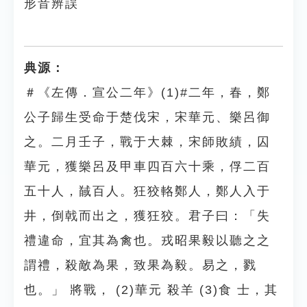
形音辨誤
典源：
＃《左傳．宣公二年》(1)#二年，春，鄭
公子歸生受命于楚伐宋，宋華元、樂呂御
之。二月壬子，戰于大棘，宋師敗績，囚
華元，獲樂呂及甲車四百六十乘，俘二百
五十人，馘百人。狂狡輅鄭人，鄭人入于
井，倒戟而出之，獲狂狡。君子曰：「失
禮違命，宜其為禽也。戎昭果毅以聽之之
謂禮，殺敵為果，致果為毅。易之，戮
也。」 將戰， (2)華元 殺羊 (3)食 士，其