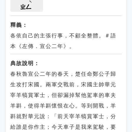
ㄓㄥ
釋義：
各依自己的主張行事，不顧全整體。＃語
本《左傳．宣公二年》。
典故說明：
春秋魯宣公二年的春天，楚任命鄭公子歸
生攻打宋國。兩軍交戰前，宋國主帥華元
宰羊犒賞軍士，但卻漏掉幫他駕車的車夫
羊斟，使得羊斟懷恨在心。等到開戰，羊
斟就對華元說：「前天宰羊犒賞軍士，分
給誰是你作主；今天車子是我來駕駛，要