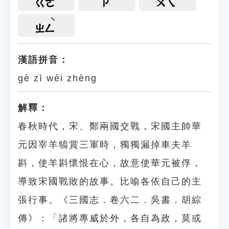
ㄍㄜ
ㄗ
ㄨㄟ
ㄓㄥ
漢語拼音：
gè zì wéi zhèng
解釋：
春秋時代，宋、鄭兩國交戰，宋國主帥華
元因宰羊犒賞三軍時，獨獨漏掉車夫羊
斟，使羊斟懷恨在心，故意使華元被俘，
導致宋國戰敗的故事。比喻各依自己的主
張行事。《三國志．卷六二．吳書．胡綜
傳》：「諸將專威於外，各自為政，莫或