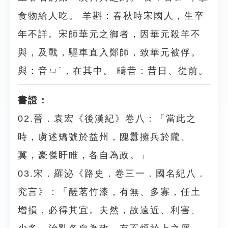
食物給人吃。 羊斟：春秋時宋國人，生卒
年不詳。宋師華元之御者，因華元殺羊不
與，及戰，驅車直入鄭師，致華元被俘。
與：音ㄩˋ，在其中。 疇昔：昔日、從前。
書證：
02.晉．袁宏《後漢紀》卷八：「當此之
時，虜述矯號於益州，隗囂擁兵於隴、
冀，豪傑盱睢，各自為政。」
03.宋．羅泌《路史．卷三一．國名紀八．
究言》：「醝茗竹漆，有無、多寡，任土
增損，必得其宜。夫然，故遠近、利害、