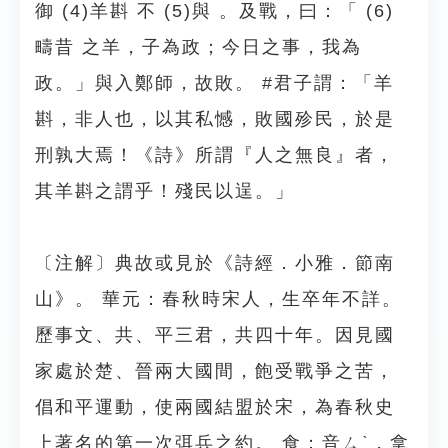
御 (4)羊斟 不 (5)與 。及戰，曰：「 (6)
疇昔 之羊，子為政；今日之事，我為
政。」與入鄭師，故敗。 #君子謂：「羊
斟，非人也，以其私憾，敗國殄民，於是
刑孰大焉！《詩》所謂『人之無良』者，
其羊斟之謂乎！殘民以逞。」
〔注解〕典故或見於《詩經．小雅．節南
山》。 華元：春秋時宋人，生卒年不詳。
歷事文、共、平三君，共四十年。因見國
家處於楚、晉兩大國間，飽受戰爭之苦，
倡和平運動，使兩國結盟於宋，為春秋史
上著名的第一次弭兵之約。 食：音ㄙˋ，拿