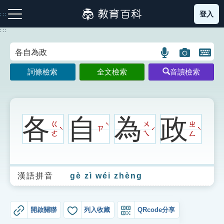
跳
登入
:::
到
主
:::
要
內
語
圖
開
容
注音索引圖示
筆畫索引圖示
部首索引表圖示
言
片
啟
詞條檢索
全文檢索
音讀檢索
搜
搜
鍵
尋
尋
盤
圖
圖
圖
示
示
示
各
自
為
政
ㄍ
ㄨ
ㄓ
ˋ
ㄗ
ˋ
ˊ
ˋ
ㄜ
ㄟ
ㄥ
網站導覽
漢語拼音
gè zì wéi zhèng
生字詞彙表
成語故事
開啟關聯
列入收藏
QRcode分享