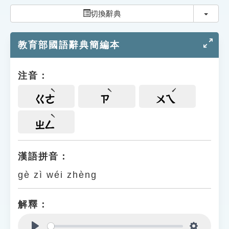
索引選單
切換
切換辭典
知識索引
教育部國語辭典簡編本
單字索引
生命大百科索引
注音：
遊戲專區
ㄍㄜ
ㄗ
ㄨㄟ
教學應用
ㄓㄥ
貓頭鷹博士
漢語拼音：
gè zì wéi zhèng
解釋：