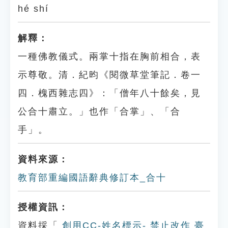
hé shí
解釋：
一種佛教儀式。兩掌十指在胸前相合，表
示尊敬。清．紀昀《閱微草堂筆記．卷一
四．槐西雜志四》：「僧年八十餘矣，見
公合十肅立。」也作「合掌」、「合
手」。
資料來源：
教育部重編國語辭典修訂本_合十
授權資訊：
資料採「
創用CC-姓名標示- 禁止改作 臺