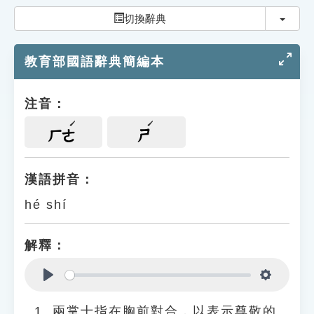
索引選單
切換
切換辭典
知識索引
教育部國語辭典簡編本
單字索引
生命大百科索引
注音：
遊戲專區
ㄏㄜ
ㄕ
教學應用
漢語拼音：
hé shí
貓頭鷹博士
解釋：
Play
Settings
兩掌十指在胸前對合，以表示尊敬的