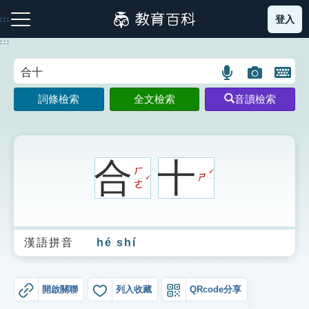
跳
登入
:::
到
主
:::
要
內
語
圖
開
容
注音索引圖示
筆畫索引圖示
部首索引表圖示
言
片
啟
詞條檢索
全文檢索
音讀檢索
搜
搜
鍵
尋
尋
盤
圖
圖
圖
示
示
示
合
十
ㄏ
ˊ
ㄕ
ˊ
ㄜ
網站導覽
漢語拼音
hé shí
生字詞彙表
成語故事
開啟關聯
列入收藏
QRcode分享