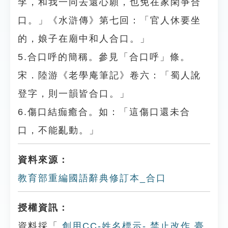
李，和我一同去還心願，也免在家閑爭合
口。」《水滸傳》第七回：「官人休要坐
的，娘子在廟中和人合口。」
5.合口呼的簡稱。參見「合口呼」條。
宋．陸游《老學庵筆記》卷六：「蜀人訛
登字，則一韻皆合口。」
6.傷口結痂癒合。如：「這傷口還未合
口，不能亂動。」
資料來源：
教育部重編國語辭典修訂本_合口
授權資訊：
資料採「
創用CC-姓名標示- 禁止改作 臺