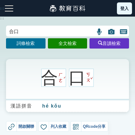
跳
登入
:::
到
主
:::
要
內
語
圖
開
容
注音索引圖示
筆畫索引圖示
部首索引表圖示
言
片
啟
詞條檢索
全文檢索
音讀檢索
搜
搜
鍵
尋
尋
盤
圖
圖
圖
示
示
示
合
口
ㄏ
ㄎ
ˇ
ˊ
ㄜ
ㄡ
網站導覽
漢語拼音
hé kǒu
生字詞彙表
成語故事
開啟關聯
列入收藏
QRcode分享