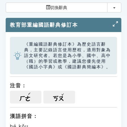
索引選單
切換
切換辭典
知識索引
教育部重編國語辭典修訂本
單字索引
生命大百科索引
《重編國語辭典修訂本》為歷史語言辭
典，主要記錄語言使用歷程，適用對象為
遊戲專區
語文研究者。若您是為小學、國中、高中
（職）的學習或教學，建議您優先使用
《國語小字典》或《國語辭典簡編本》。
教學應用
貓頭鷹博士
注音：
ㄏㄜ
ㄎㄡ
漢語拼音：
hé kǒu