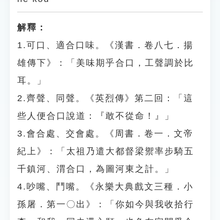
解釋：
1.可口、適合口味。《漢書．卷八七．揚
雄傳下》：「美味期乎合口，工聲調於比
耳。」
2.齊聲、同聲。《英烈傳》第二回：「這
些人便合口說道：『敢不從命！』」
3.會合處、交會處。《周書．卷一．文帝
紀上》：「太祖乃遣大都督梁禦率步騎五
千鎮河、渭合口，為圖河東之計。」
4.吵嘴、鬥嘴。《永樂大典戲文三種．小
孫屠．第一〇出》：「你如今與我收拾行