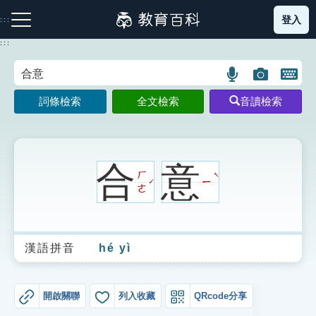
跳
登入
:::
到
主
:::
要
內
語
圖
開
容
注音索引圖示
筆畫索引圖示
部首索引表圖示
言
片
啟
詞條檢索
全文檢索
音讀檢索
搜
搜
鍵
尋
尋
盤
圖
圖
圖
示
示
示
合
意
ㄏ
ˋ
ㄧ
ˊ
ㄜ
網站導覽
漢語拼音
hé yì
生字詞彙表
成語故事
開啟關聯
列入收藏
QRcode分享