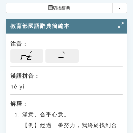
索引選單
切換
切換辭典
知識索引
教育部國語辭典簡編本
單字索引
生命大百科索引
注音：
遊戲專區
ㄏㄜ
ㄧ
教學應用
漢語拼音：
hé yì
貓頭鷹博士
解釋：
滿意、合乎心意。
【例】經過一番努力，我終於找到合