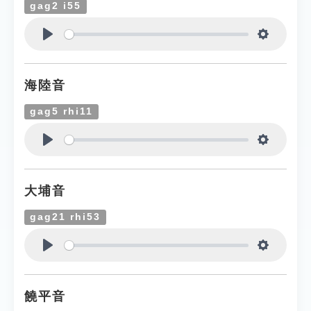
gag2 i55
Play
Settings
海陸音
gag5 rhi11
Play
Settings
大埔音
gag21 rhi53
Play
Settings
饒平音