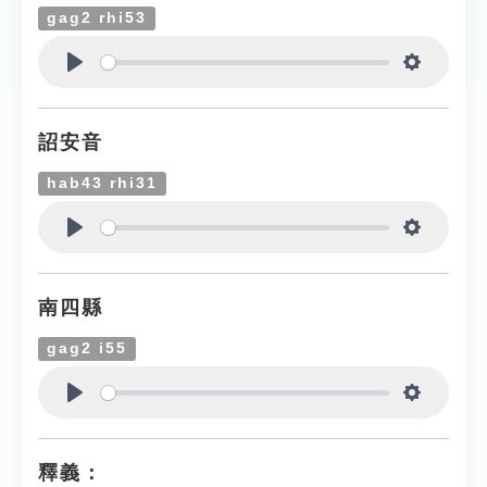
gag2 rhi53
Play
Settings
詔安音
hab43 rhi31
Play
Settings
南四縣
gag2 i55
Play
Settings
釋義：