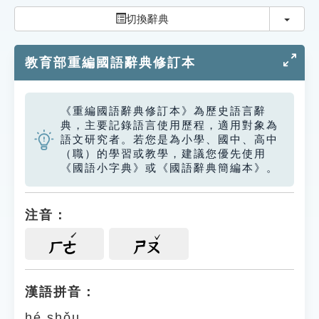
索引選單
切換
切換辭典
知識索引
教育部重編國語辭典修訂本
單字索引
生命大百科索引
《重編國語辭典修訂本》為歷史語言辭
典，主要記錄語言使用歷程，適用對象為
遊戲專區
語文研究者。若您是為小學、國中、高中
（職）的學習或教學，建議您優先使用
《國語小字典》或《國語辭典簡編本》。
教學應用
貓頭鷹博士
注音：
ㄏㄜ
ㄕㄡ
漢語拼音：
hé shǒu