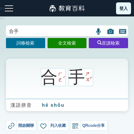
跳
登入
:::
到
主
:::
要
內
語
圖
開
容
注音索引圖示
筆畫索引圖示
部首索引表圖示
言
片
啟
詞條檢索
全文檢索
音讀檢索
搜
搜
鍵
尋
尋
盤
圖
圖
圖
示
示
示
合
手
ㄏ
ㄕ
ˇ
ˊ
ㄜ
ㄡ
網站導覽
漢語拼音
hé shǒu
生字詞彙表
成語故事
開啟關聯
列入收藏
QRcode分享