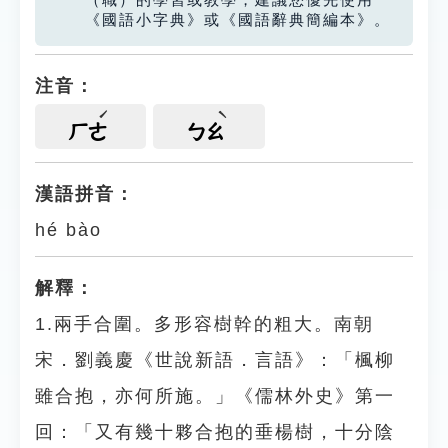
（職）的學習或教學，建議您優先使用
《國語小字典》或《國語辭典簡編本》。
注音：
ㄏㄜ
ㄅㄠ
漢語拼音：
hé bào
解釋：
1.兩手合圍。多形容樹幹的粗大。南朝
宋．劉義慶《世說新語．言語》：「楓柳
雖合抱，亦何所施。」《儒林外史》第一
回：「又有幾十夥合抱的垂楊樹，十分陰