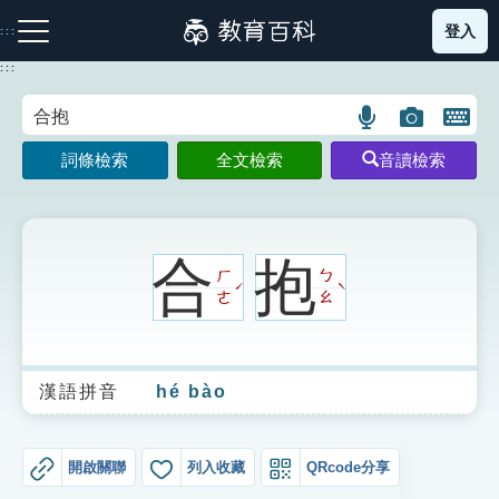
跳
登入
:::
到
主
:::
要
內
語
圖
開
容
注音索引圖示
筆畫索引圖示
部首索引表圖示
言
片
啟
詞條檢索
全文檢索
音讀檢索
搜
搜
鍵
尋
尋
盤
圖
圖
圖
示
示
示
合
抱
ㄏ
ㄅ
ˊ
ˋ
ㄜ
ㄠ
網站導覽
漢語拼音
hé bào
生字詞彙表
成語故事
開啟關聯
列入收藏
QRcode分享