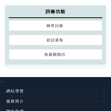
詞條功能
轉寄詞條
錯誤通報
推薦關聯詞
:::
網站導覽
服務簡介