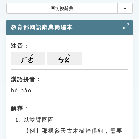
索引選單
切換
切換辭典
知識索引
教育部國語辭典簡編本
單字索引
生命大百科索引
注音：
遊戲專區
ㄏㄜ
ㄅㄠ
教學應用
漢語拼音：
hé bào
貓頭鷹博士
解釋：
以雙臂圈圍。
【例】那棵參天古木樹幹很粗，需要