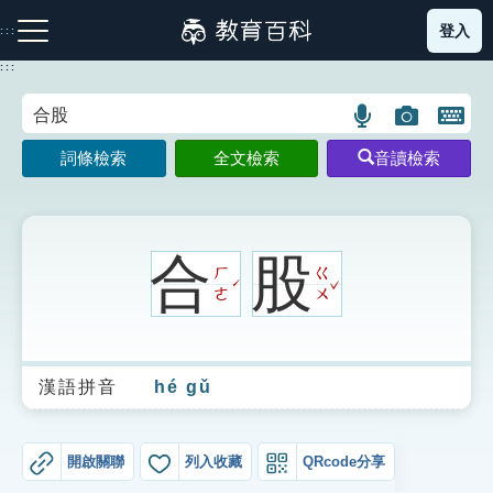
跳
登入
:::
到
主
:::
要
內
語
圖
開
容
注音索引圖示
筆畫索引圖示
部首索引表圖示
言
片
啟
詞條檢索
全文檢索
音讀檢索
搜
搜
鍵
尋
尋
盤
圖
圖
圖
示
示
示
合
股
ㄏ
ㄍ
ˇ
ˊ
ㄜ
ㄨ
網站導覽
漢語拼音
hé gǔ
生字詞彙表
成語故事
開啟關聯
列入收藏
QRcode分享