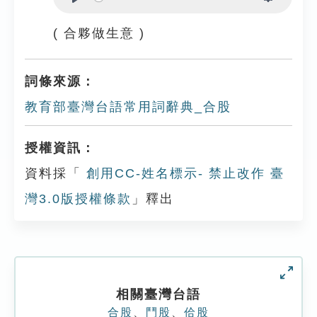
Play
Settings
( 合夥做生意 )
詞條來源：
教育部臺灣台語常用詞辭典_合股
授權資訊：
資料採「
創用CC-姓名標示- 禁止改作 臺
灣3.0版授權條款
」釋出
相關臺灣台語
合股
、
鬥股
、
佮股