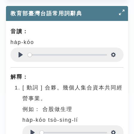
教育部臺灣台語常用詞辭典
音讀：
ha̍p-kóo
Play
Settings
解釋：
[
動詞
]
合夥。幾個人集合資本共同經
營事業。
例如：
合股做生理
ha̍p-kóo tsò-sing-lí