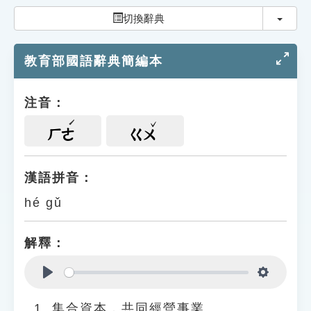
索引選單
切換
切換辭典
知識索引
教育部國語辭典簡編本
單字索引
生命大百科索引
注音：
遊戲專區
ㄏㄜ
ㄍㄨ
教學應用
漢語拼音：
hé gǔ
貓頭鷹博士
解釋：
Play
Settings
集合資本，共同經營事業。