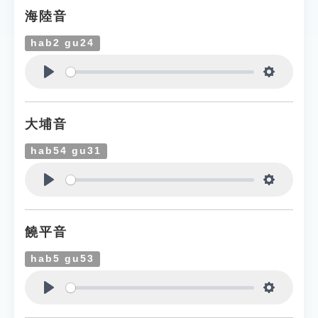
海陸音
hab2 gu24
Play
Settings
大埔音
hab54 gu31
Play
Settings
饒平音
hab5 gu53
Play
Settings