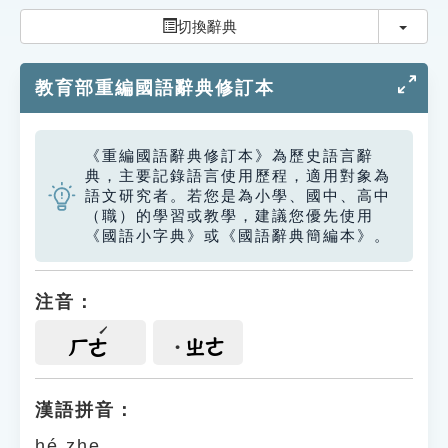
索引選單
切換
切換辭典
知識索引
教育部重編國語辭典修訂本
單字索引
生命大百科索引
《重編國語辭典修訂本》為歷史語言辭
典，主要記錄語言使用歷程，適用對象為
遊戲專區
語文研究者。若您是為小學、國中、高中
（職）的學習或教學，建議您優先使用
《國語小字典》或《國語辭典簡編本》。
教學應用
貓頭鷹博士
注音：
ㄓㄜ
ㄏㄜ
漢語拼音：
hé zhe