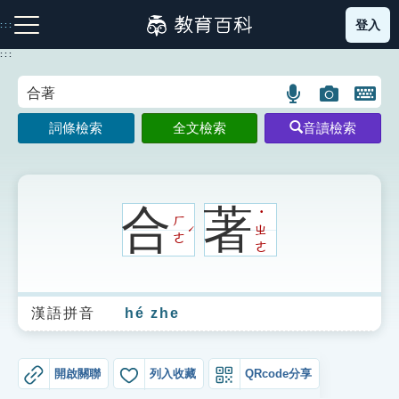
跳
登入
:::
到
主
:::
要
內
語
圖
開
容
注音索引圖示
筆畫索引圖示
部首索引表圖示
言
片
啟
詞條檢索
全文檢索
音讀檢索
搜
搜
鍵
尋
尋
盤
圖
圖
圖
示
示
示
合
著
˙
ㄏ
ㄓ
ˊ
ㄜ
ㄜ
網站導覽
漢語拼音
hé zhe
生字詞彙表
成語故事
開啟關聯
列入收藏
QRcode分享