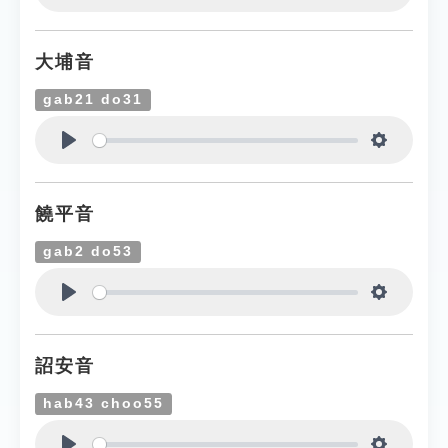
Play
Settings
大埔音
gab21 do31
Play
Settings
饒平音
gab2 do53
Play
Settings
詔安音
hab43 choo55