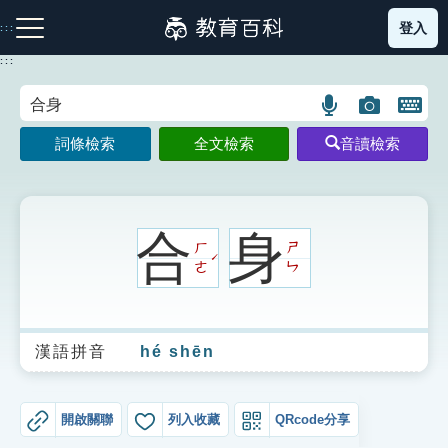
跳
登入
:::
到
主
:::
要
內
語
圖
開
容
注音索引圖示
筆畫索引圖示
部首索引表圖示
言
片
啟
詞條檢索
全文檢索
音讀檢索
搜
搜
鍵
尋
尋
盤
圖
圖
圖
示
示
示
合
身
ㄏ
ㄕ
ˊ
ㄜ
ㄣ
網站導覽
漢語拼音
hé shēn
生字詞彙表
成語故事
開啟關聯
列入收藏
QRcode分享