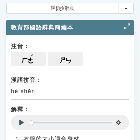
索引選單
切換
切換辭典
知識索引
教育部國語辭典簡編本
單字索引
生命大百科索引
注音：
遊戲專區
ㄏㄜ
ㄕㄣ
教學應用
漢語拼音：
hé shēn
貓頭鷹博士
解釋：
Play
Settings
衣服的大小適合身材。