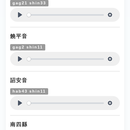
gag21 shin33
Play
Settings
饒平音
gag2 shin11
Play
Settings
詔安音
hab43 shin11
Play
Settings
南四縣