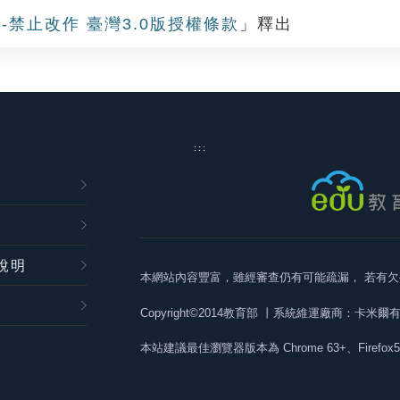
-禁止改作 臺灣3.0版授權條款
」釋出
:::
說明
本網站內容豐富，雖經審查仍有可能疏漏，
若有欠
Copyright©2014教育部
丨系統維運廠商：卡米爾
本站建議最佳瀏覽器版本為
Chrome 63+、Firefox