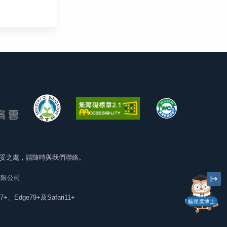
妥之處，請隨時與我們聯絡。
有限公司
57+、Edge79+及Safari11+
貓頭鷹博士