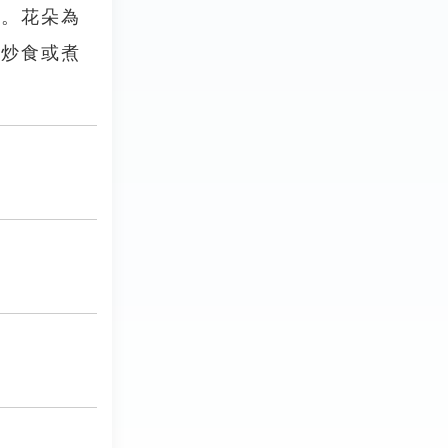
形。花朵為
來炒食或煮