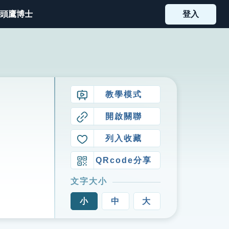
頭鷹博士
登入
教學模式
開啟關聯
列入收藏
QRcode分享
文字大小
小
中
大