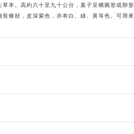
生草本。高約六十至九十公分，葉子呈橢圓形或卵
細長條狀，皮深紫色，亦有白、綠、黃等色。可用