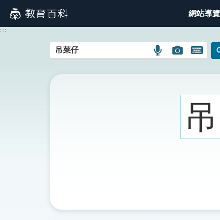
跳
網站導覽
:::
到
主
:::
要
內
語
圖
開
容
言
片
啟
搜
搜
鍵
尋
尋
盤
圖
圖
圖
吊
示
示
示