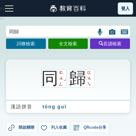
跳
登入
:::
到
主
:::
要
內
語
圖
開
容
注音索引圖示
筆畫索引圖示
部首索引表圖示
言
片
啟
詞條檢索
全文檢索
音讀檢索
搜
搜
鍵
尋
尋
盤
圖
圖
圖
示
示
示
同
歸
ㄊ
ㄍ
ㄨ
ㄨ
ˊ
ㄥ
ㄟ
網站導覽
漢語拼音
tóng guī
生字詞彙表
成語故事
開啟關聯
列入收藏
QRcode分享