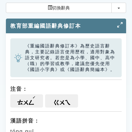
索引選單
切換
切換辭典
知識索引
教育部重編國語辭典修訂本
單字索引
生命大百科索引
《重編國語辭典修訂本》為歷史語言辭
典，主要記錄語言使用歷程，適用對象為
遊戲專區
語文研究者。若您是為小學、國中、高中
（職）的學習或教學，建議您優先使用
《國語小字典》或《國語辭典簡編本》。
教學應用
貓頭鷹博士
注音：
ㄊㄨㄥ
ㄍㄨㄟ
漢語拼音：
tóng guī