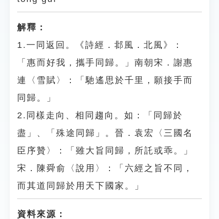
解釋：
1.一同返回。《詩經．邶風．北風》：
「惠而好我，攜手同歸。」南朝宋．謝惠
連〈雪賦〉：「馳遙思於千里，願接手而
同歸。」
2.同樣走向、相同趨向。如：「同歸於
盡」、「殊途同歸」。晉．袁宏〈三國名
臣序贊〉：「雖大旨同歸，所託或乖。」
宋．陳舜俞〈說用〉：「六經之旨不同，
而其道同歸於用天下國家。」
資料來源：