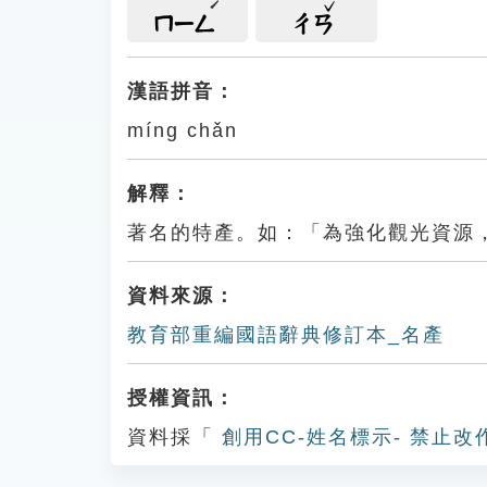
ㄇㄧㄥ
ㄔㄢ
漢語拼音：
míng chǎn
解釋：
著名的特產。如：「為強化觀光資源
資料來源：
教育部重編國語辭典修訂本_名產
授權資訊：
資料採「
創用CC-姓名標示- 禁止改