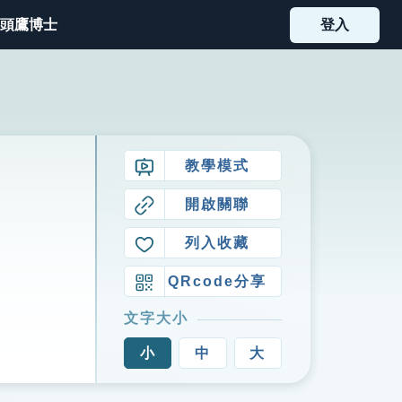
頭鷹博士
登入
教學模式
開啟關聯
列入收藏
QRcode分享
文字大小
小
中
大