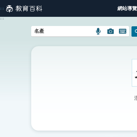
跳
網站導覽
:::
到
主
:::
要
內
語
圖
開
容
言
片
啟
搜
搜
鍵
尋
尋
盤
圖
圖
圖
示
示
示