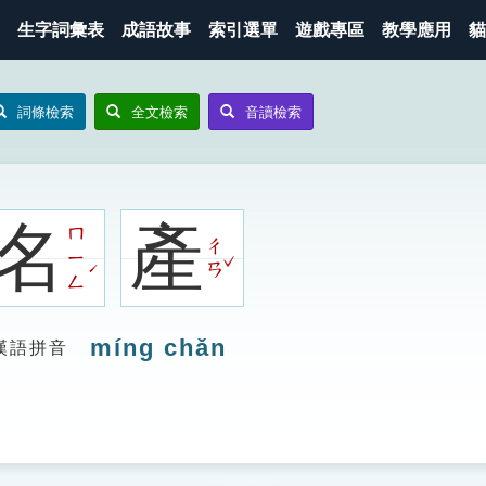
生字詞彙表
成語故事
索引選單
遊戲專區
教學應用
貓
詞條檢索
全文檢索
音讀檢索
名
產
ㄇ
ㄔ
ㄧ
ˇ
ˊ
ㄢ
ㄥ
míng chǎn
漢語拼音