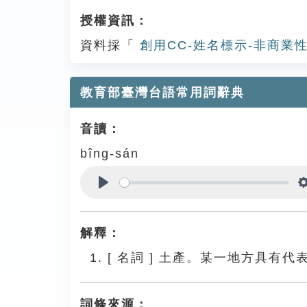
授權資訊：
資料採「
創用CC-姓名標示-非商業性
教育部臺灣台語常用詞辭典
音讀：
bîng-sán
Play
解釋：
[
名詞
]
土產。某一地方具有代
詞條來源：