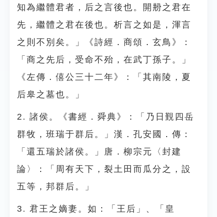
知為繼體君者，后之言後也。開刱之君在
先，繼體之君在後也。析言之如是，渾言
之則不別矣。」《詩經．商頌．玄鳥》：
「商之先后，受命不殆，在武丁孫子。」
《左傳．僖公三十二年》：「其南陵，夏
后皋之墓也。」
2. 諸侯。《書經．舜典》：「乃日覲四岳
群牧，班瑞于群后。」漢．孔安國．傳：
「還五瑞於諸侯。」唐．柳宗元〈封建
論〉：「周有天下，裂土田而瓜分之，設
五等，邦群后。」
3. 君王之嫡妻。如：「王后」、「皇