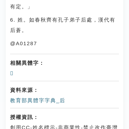
有定。」
6. 姓。如春秋齊有孔子弟子后處，漢代有
后蒼。
@A01287
相關異體字：
𠮮
資料來源：
教育部異體字字典_后
授權資訊：
創用CC-姓名標示-非商業性-禁止改作臺灣