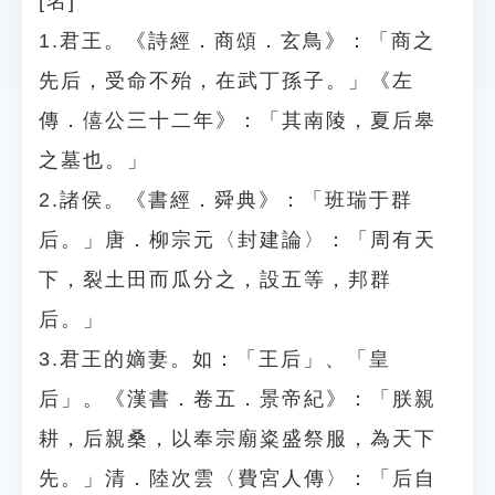
[名]
1.君王。《詩經．商頌．玄鳥》：「商之
先后，受命不殆，在武丁孫子。」《左
傳．僖公三十二年》：「其南陵，夏后皋
之墓也。」
2.諸侯。《書經．舜典》：「班瑞于群
后。」唐．柳宗元〈封建論〉：「周有天
下，裂土田而瓜分之，設五等，邦群
后。」
3.君王的嫡妻。如：「王后」、「皇
后」。《漢書．卷五．景帝紀》：「朕親
耕，后親桑，以奉宗廟粢盛祭服，為天下
先。」清．陸次雲〈費宮人傳〉：「后自