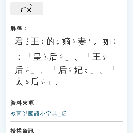
ㄏㄡ
解釋：
君
王
的
嫡
妻
。
如
ㄐㄩㄣ
˙ㄉㄜ
ㄨㄤˊ
ㄉㄧˊ
ㄖㄨˊ
ㄑㄧ
：「
皇
后
」、「
王
ㄏㄨㄤˊ
ㄏㄡˋ
ㄨㄤˊ
后
」、「
后
妃
」、「
ㄏㄡˋ
ㄏㄡˋ
ㄈㄟ
太
后
」。
ㄊㄞˋ
ㄏㄡˋ
資料來源：
教育部國語小字典_后
授權資訊：