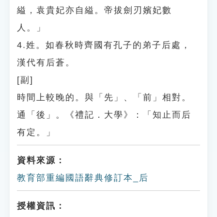
縊，袁貴妃亦自縊。帝拔劍刃嬪妃數
人。」
4.姓。如春秋時齊國有孔子的弟子后處，
漢代有后蒼。
[副]
時間上較晚的。與「先」、「前」相對。
通「後」。《禮記．大學》：「知止而后
有定。」
資料來源：
教育部重編國語辭典修訂本_后
授權資訊：