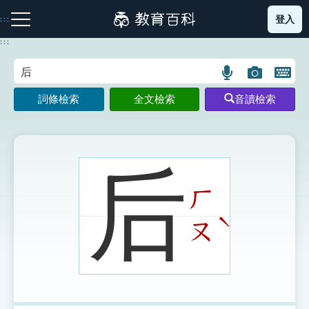
跳
登入
:::
到
主
:::
要
內
語
圖
開
容
注音索引圖示
筆畫索引圖示
部首索引表圖示
言
片
啟
詞條檢索
全文檢索
音讀檢索
搜
搜
鍵
尋
尋
盤
圖
圖
圖
示
示
示
后
ㄏ
網站導覽
ˋ
ㄡ
生字詞彙表
成語故事