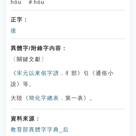
hòu ＃hòu
正字：
後
異體字/附錄字內容：
〔關鍵文獻〕
《
宋元以來俗字譜
．彳部》引《通俗小
說》等。
大陸《
簡化字總表
．第一表》。
資料來源：
教育部異體字字典_后