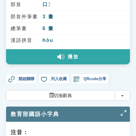
索引選單
部首
口
ㄎㄡˇ
知識索引
部首外筆畫
3
畫
單字索引
總筆畫
6
畫
生命大百科索引
漢語拼音
hòu
播放
遊戲專區
教學應用
開啟關聯
列入收藏
QRcode分享
貓頭鷹博士
切換
切換辭典
教育部國語小字典
注音：