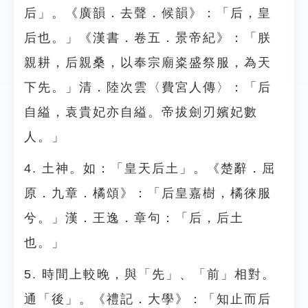
后」。《廣韻．去聲．候韻》：「后，皇
后也。」《漢書．卷五．景帝紀》：「朕
親耕，后親桑，以奉宗廟粢盛祭服，為天
下先。」清．陸次雲〈費宮人傳〉：「后
自縊，袁貴妃亦自縊。帝拔劍刃嬪妃數
人。」
4. 土神。如：「皇天后土」。《楚辭．屈
原．九章．橘頌》：「后皇嘉樹，橘徠服
兮。」漢．王逸．章句：「后，后土
也。」
5. 時間上較晚，與「先」、「前」相對。
通「後」。《禮記．大學》：「知止而后