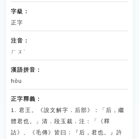
字級：
正字
注音：
ㄏㄡˋ
漢語拼音：
hòu
正字釋義：
1. 君王。《說文解字．后部》：「后，繼
體君也。」清．段玉裁．注：「《釋
詁》、《毛傳》皆曰：『后，君也。』許