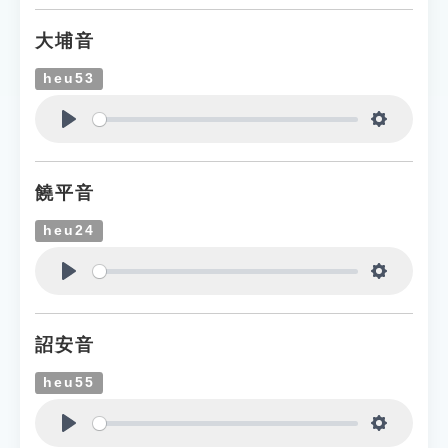
大埔音
heu53
Play
Settings
饒平音
heu24
Play
Settings
詔安音
heu55
Play
Settings