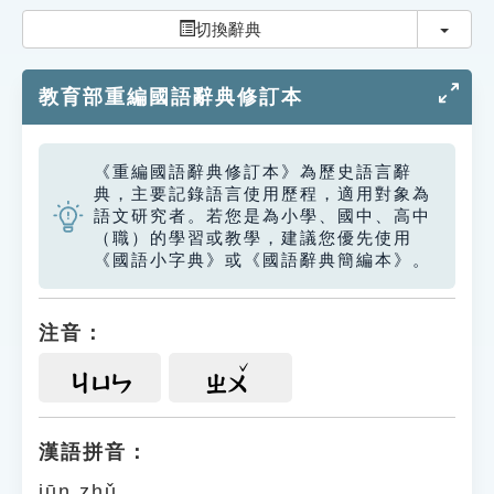
索引選單
切換
切換辭典
知識索引
教育部重編國語辭典修訂本
單字索引
生命大百科索引
《重編國語辭典修訂本》為歷史語言辭
典，主要記錄語言使用歷程，適用對象為
遊戲專區
語文研究者。若您是為小學、國中、高中
（職）的學習或教學，建議您優先使用
《國語小字典》或《國語辭典簡編本》。
教學應用
貓頭鷹博士
注音：
ㄐㄩㄣ
ㄓㄨ
漢語拼音：
jūn zhǔ