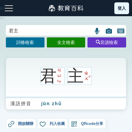
跳
登入
:::
到
主
:::
要
內
語
圖
開
容
注音索引圖示
筆畫索引圖示
部首索引表圖示
言
片
啟
詞條檢索
全文檢索
音讀檢索
搜
搜
鍵
尋
尋
盤
圖
圖
圖
示
示
示
君
主
ㄐ
ㄓ
ˇ
ㄩ
ㄨ
ㄣ
網站導覽
漢語拼音
jūn zhǔ
生字詞彙表
成語故事
開啟關聯
列入收藏
QRcode分享