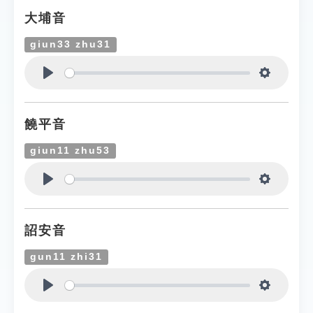
大埔音
giun33 zhu31
Play
Settings
饒平音
giun11 zhu53
Play
Settings
詔安音
gun11 zhi31
Play
Settings