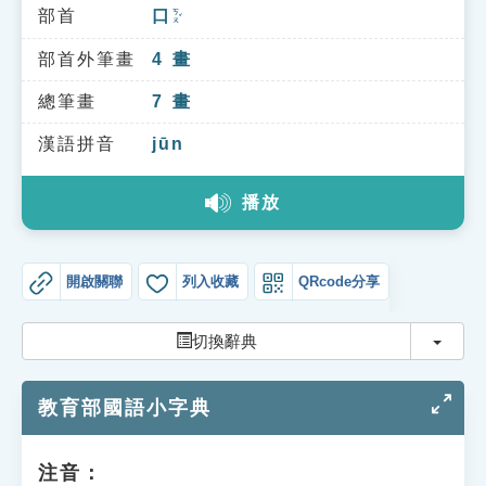
索引選單
部首
口
ㄎㄡˇ
知識索引
部首外筆畫
4
畫
單字索引
總筆畫
7
畫
生命大百科索引
漢語拼音
jūn
播放
遊戲專區
教學應用
開啟關聯
列入收藏
QRcode分享
貓頭鷹博士
切換
切換辭典
教育部國語小字典
注音：