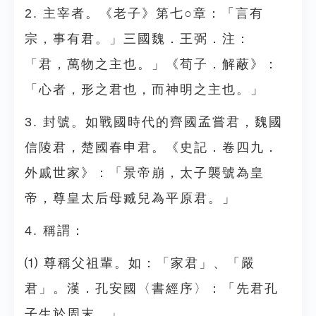
2. 主宰者。《老子》第七○章：「言有
宗，事有君。」三國魏．王弼．注：
「君，萬物之主也。」《荀子．解蔽》：
「心者，形之君也，而神明之主也。」
3. 封號。如戰國時代的齊國孟嘗君，魏國
信陵君，楚國春申君。《史記．卷四九．
外戚世家》：「景帝崩，太子襲號為皇
帝，尊皇太后母臧兒為平原君。」
4. 稱謂：
⑴ 尊稱父祖輩。如：「家君」、「嚴
君」。漢．孔安國〈書經序〉：「先君孔
子生於周末。」