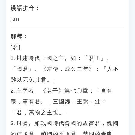
漢語拼音：
jūn
解釋：
[名]
1.封建時代一國之主。如：「君王」、
「國君」。《左傳．成公二年》：「人不
難以死免其君。」
2.主宰者。《老子》第七〇章：「言有
宗，事有君。」三國魏．王弼．注：
「君，萬物之主也。」
3.封號。如戰國時代齊國的孟嘗君，魏國
的信陵君，趙國的平原君，楚國的春申