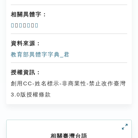
相關異體字：
𠱩
、
𠱭
、
𠱰
、
𠁈
資料來源：
教育部異體字字典_君
授權資訊：
創用CC-姓名標示-非商業性-禁止改作臺灣
3.0版授權條款
相關臺灣台語