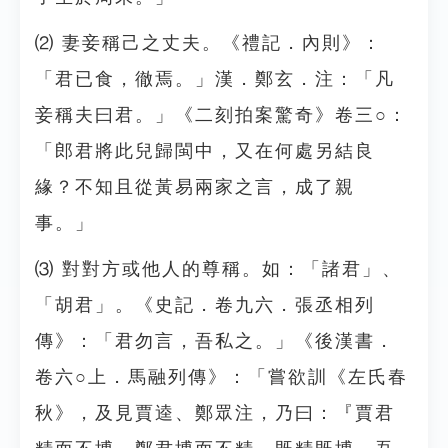
⑵ 妻妾稱己之丈夫。《禮記．內則》：
「君已食，徹焉。」漢．鄭玄．注：「凡
妾稱夫曰君。」《二刻拍案驚奇》卷三○：
「郎君將此兒歸閩中，又在何處另結良
緣？不知且從黃易兩家之言，成了親
事。」
⑶ 對對方或他人的尊稱。如：「諸君」、
「胡君」。《史記．卷九六．張丞相列
傳》：「君勿言，吾私之。」《後漢書．
卷六○上．馬融列傳》：「嘗欲訓《左氏春
秋》，及見賈逵、鄭眾注，乃曰：『賈君