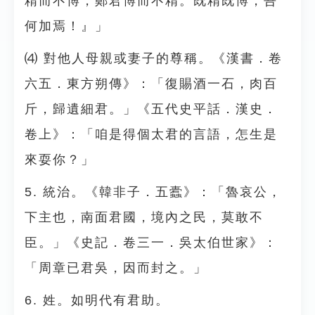
精而不博，鄭君博而不精。既精既博，吾
何加焉！』」
⑷ 對他人母親或妻子的尊稱。《漢書．卷
六五．東方朔傳》：「復賜酒一石，肉百
斤，歸遺細君。」《五代史平話．漢史．
卷上》：「咱是得個太君的言語，怎生是
來耍你？」
5. 統治。《韓非子．五蠹》：「魯哀公，
下主也，南面君國，境內之民，莫敢不
臣。」《史記．卷三一．吳太伯世家》：
「周章已君吳，因而封之。」
6. 姓。如明代有君助。