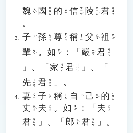
魏
國
的
信
陵
君
ㄍㄨㄛˊ
ㄒㄧㄣˋ
ㄌㄧㄥˊ
ㄐㄩㄣ
˙ㄉㄜ
ㄨㄟˋ
。
子
孫
尊
稱
父
祖
ㄙㄨㄣ
ㄗㄨㄣ
ㄈㄨˋ
ㄗㄨˇ
ㄔㄥ
ㄗˇ
輩
。
如
：「
嚴
君
ㄐㄩㄣ
ㄅㄟˋ
ㄖㄨˊ
ㄧㄢˊ
」、「
家
君
」、「
ㄐㄧㄚ
ㄐㄩㄣ
先
君
」。
ㄒㄧㄢ
ㄐㄩㄣ
妻
子
稱
自
己
的
˙ㄉㄜ
ㄐㄧˇ
ㄑㄧ
ㄔㄥ
˙ㄗ
ㄗˋ
丈
夫
。
如
：「
夫
ㄓㄤˋ
ㄖㄨˊ
ㄈㄨ
ㄈㄨ
君
」、「
郎
君
」。
ㄐㄩㄣ
ㄐㄩㄣ
ㄌㄤˊ