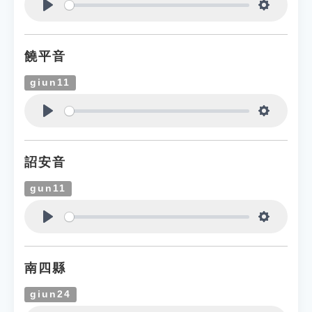
Play
Settings
饒平音
giun11
Play
Settings
詔安音
gun11
Play
Settings
南四縣
giun24