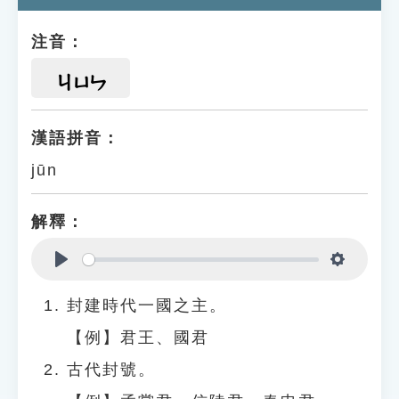
注音：
ㄐㄩㄣ
漢語拼音：
jūn
解釋：
Play
Settings
封建時代一國之主。
【例】君王、國君
古代封號。