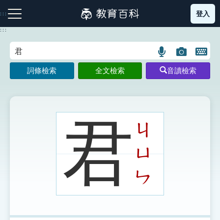
跳
登入
:::
到
主
:::
要
內
語
圖
開
容
注音索引圖示
筆畫索引圖示
部首索引表圖示
言
片
啟
詞條檢索
全文檢索
音讀檢索
搜
搜
鍵
尋
尋
盤
圖
圖
圖
示
示
示
君
ㄐ
ㄩ
網站導覽
ㄣ
生字詞彙表
成語故事