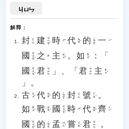
ㄐㄩㄣ
解釋：
封
建
時
代
的
一
ㄐㄧㄢˋ
˙ㄉㄜ
ㄉㄞˋ
ㄈㄥ
ㄕˊ
ㄧˋ
國
之
主
。
如
：「
ㄍㄨㄛˊ
ㄓㄨˇ
ㄖㄨˊ
ㄓ
國
君
」、「
君
主
ㄍㄨㄛˊ
ㄐㄩㄣ
ㄐㄩㄣ
ㄓㄨˇ
」。
古
代
的
封
號
。
˙ㄉㄜ
ㄍㄨˇ
ㄉㄞˋ
ㄏㄠˋ
ㄈㄥ
如
戰
國
時
代
齊
ㄍㄨㄛˊ
ㄖㄨˊ
ㄓㄢˋ
ㄉㄞˋ
ㄑㄧˊ
ㄕˊ
國
的
孟
嘗
君
，
ㄍㄨㄛˊ
ㄐㄩㄣ
˙ㄉㄜ
ㄇㄥˋ
ㄔㄤˊ