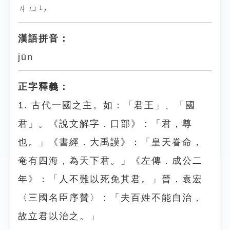
ㄐㄩㄣ
漢語拼音：
jūn
正字釋義：
1. 古代一國之主。如：「君王」、「國
君」。《說文解字．口部》：「君，尊
也。」《書經．大禹謨》：「皇天眷命，
奄有四海，為天下君。」《左傳．成公二
年》：「人不難以死免其君。」晉．袁宏
〈三國名臣序贊〉：「夫百姓不能自治，
故立君以治之。」