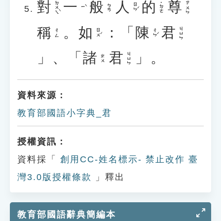
對
一
般
人
的
尊
ㄉㄨㄟˋ
ㄗㄨㄣ
˙ㄉㄜ
ㄖㄣˊ
ㄅㄢ
ㄧˋ
稱
。
如
：「
陳
君
ㄐㄩㄣ
ㄖㄨˊ
ㄔㄣˊ
ㄔㄥ
」、「
諸
君
」。
ㄐㄩㄣ
ㄓㄨ
資料來源：
教育部國語小字典_君
授權資訊：
資料採「
創用CC-姓名標示- 禁止改作 臺
灣3.0版授權條款
」釋出
教育部國語辭典簡編本