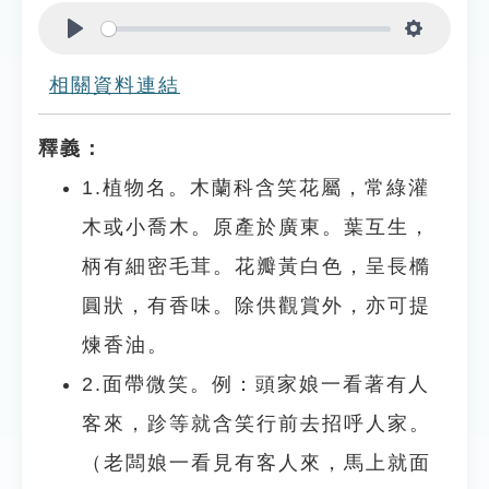
Play
Settings
相關資料連結
釋義：
1.植物名。木蘭科含笑花屬，常綠灌
木或小喬木。原產於廣東。葉互生，
柄有細密毛茸。花瓣黃白色，呈長橢
圓狀，有香味。除供觀賞外，亦可提
煉香油。
2.面帶微笑。例：頭家娘一看著有人
客來，跈等就含笑行前去招呼人家。
（老闆娘一看見有客人來，馬上就面