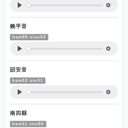
Play
Settings
饒平音
ham55 siau53
Play
Settings
詔安音
ham53 sio31
Play
Settings
南四縣
ham11 seu55