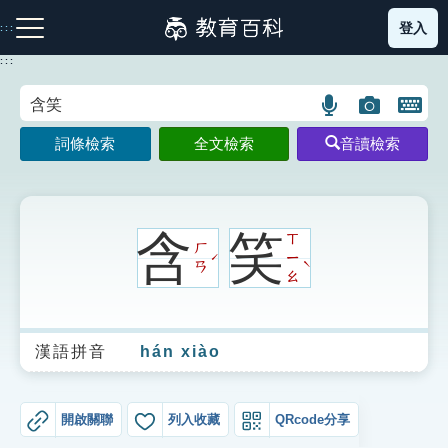
跳
登入
:::
到
主
:::
要
內
語
圖
開
容
注音索引圖示
筆畫索引圖示
部首索引表圖示
言
片
啟
詞條檢索
全文檢索
音讀檢索
搜
搜
鍵
尋
尋
盤
圖
圖
圖
示
示
示
含
笑
ㄒ
ㄏ
ㄧ
ˊ
ˋ
ㄢ
ㄠ
網站導覽
漢語拼音
hán xiào
生字詞彙表
成語故事
開啟關聯
列入收藏
QRcode分享