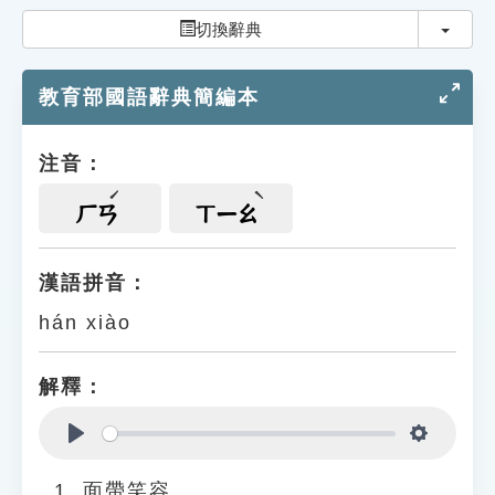
索引選單
切換
切換辭典
知識索引
教育部國語辭典簡編本
單字索引
生命大百科索引
注音：
遊戲專區
ㄏㄢ
ㄒㄧㄠ
教學應用
漢語拼音：
hán xiào
貓頭鷹博士
解釋：
Play
Settings
面帶笑容。