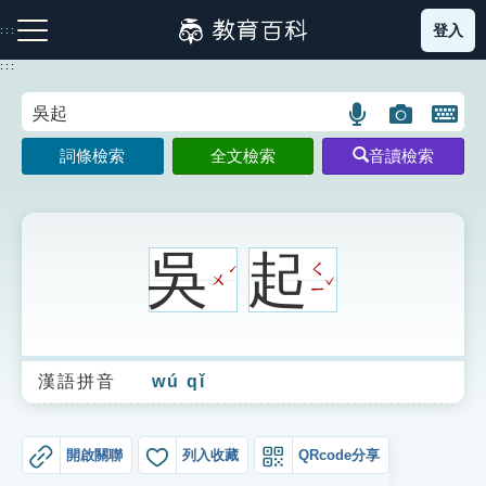
跳
登入
:::
到
主
:::
要
內
語
圖
開
容
注音索引圖示
筆畫索引圖示
部首索引表圖示
言
片
啟
詞條檢索
全文檢索
音讀檢索
搜
搜
鍵
尋
尋
盤
圖
圖
圖
示
示
示
吳
起
ㄑ
ˊ
ˇ
ㄨ
ㄧ
網站導覽
漢語拼音
wú qǐ
生字詞彙表
成語故事
開啟關聯
列入收藏
QRcode分享