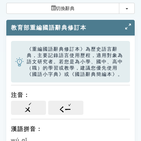
索引選單
切換
切換辭典
知識索引
教育部重編國語辭典修訂本
單字索引
生命大百科索引
《重編國語辭典修訂本》為歷史語言辭
典，主要記錄語言使用歷程，適用對象為
遊戲專區
語文研究者。若您是為小學、國中、高中
（職）的學習或教學，建議您優先使用
《國語小字典》或《國語辭典簡編本》。
教學應用
貓頭鷹博士
注音：
ㄨ
ㄑㄧ
漢語拼音：
wú qǐ