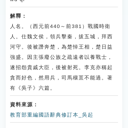
解釋：
人名。（西元前440～前381）戰國時衛
人。仕魏文侯，領兵擊秦，拔五城，拜西
河守。後被譖奔楚，為楚悼王相，楚日益
強盛。因主張廢公族之疏遠者以養戰士，
遂招怨貴戚大臣，後被射死。李克亦稱起
貪而好色，然用兵，司馬穰苴不能過。著
有《吳子》六篇。
資料來源：
教育部重編國語辭典修訂本_吳起