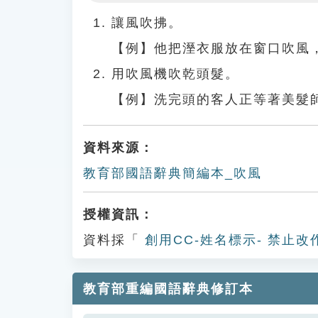
Play
讓風吹拂。
【例】他把溼衣服放在窗口吹風
用吹風機吹乾頭髮。
【例】洗完頭的客人正等著美髮
資料來源：
教育部國語辭典簡編本_吹風
授權資訊：
資料採「
創用CC-姓名標示- 禁止改
教育部重編國語辭典修訂本