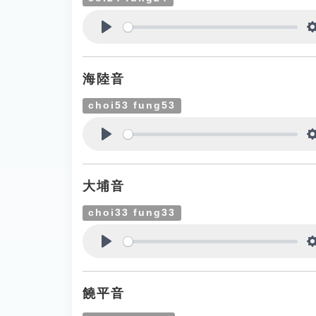
Play
海陸音
choi53 fung53
Play
大埔音
choi33 fung33
Play
饒平音