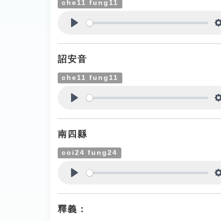
che11 fung11
Play
詔安音
che11 fung11
Play
南四縣
coi24 fung24
Play
釋義：