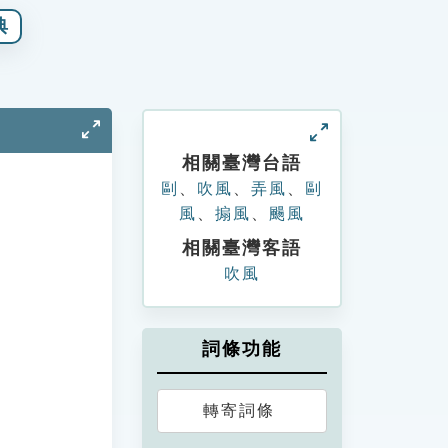
典
相關臺灣台語
剾
、
吹風
、
弄風
、
剾
風
、
搧風
、
颺風
相關臺灣客語
吹風
詞條功能
轉寄詞條