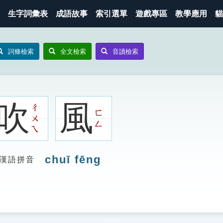
生字詞彙表
成語故事
索引選單
遊戲專區
教學應用
貓
詞條檢索
全文檢索
音讀檢索
吹
風
ㄔ
ㄈ
ㄨ
ㄥ
ㄟ
chuī fēng
漢語拼音