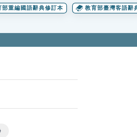
育部重編國語辭典修訂本
教育部臺灣客語辭