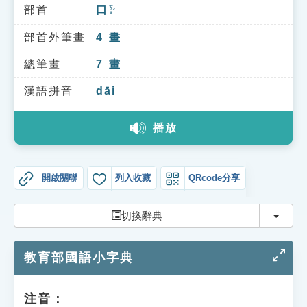
索引選單
部首
口
ㄎㄡˇ
知識索引
部首外筆畫
4
畫
單字索引
總筆畫
7
畫
生命大百科索引
漢語拼音
dāi
播放
遊戲專區
教學應用
開啟關聯
列入收藏
QRcode分享
貓頭鷹博士
切換
切換辭典
教育部國語小字典
注音：