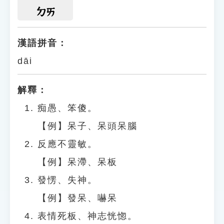
ㄉㄞ
漢語拼音：
dāi
解釋：
痴愚、笨傻。
【例】呆子、呆頭呆腦
反應不靈敏。
【例】呆滯、呆板
發愣、失神。
【例】發呆、嚇呆
表情死板、神志恍惚。