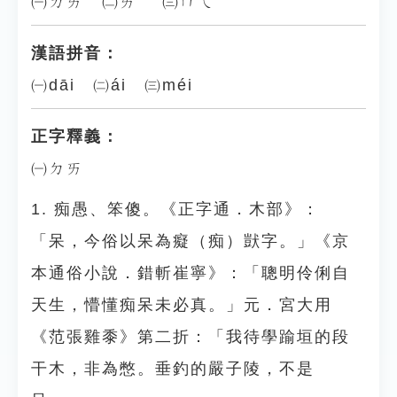
㈠ㄉㄞ ㈡ㄞˊ ㈢ㄇㄟˊ
漢語拼音：
㈠dāi ㈡ái ㈢méi
正字釋義：
㈠ㄉㄞ
1. 痴愚、笨傻。《正字通．木部》：
「呆，今俗以呆為癡（痴）獃字。」《京
本通俗小說．錯斬崔寧》：「聰明伶俐自
天生，懵懂痴呆未必真。」元．宮大用
《范張雞黍》第二折：「我待學踰垣的段
干木，非為憋。垂釣的嚴子陵，不是