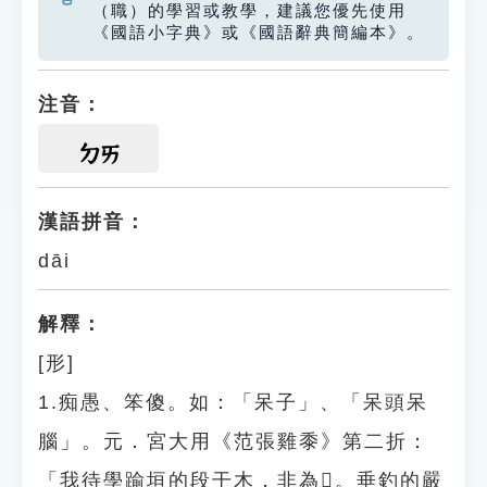
（職）的學習或教學，建議您優先使用
《國語小字典》或《國語辭典簡編本》。
注音：
ㄉㄞ
漢語拼音：
dāi
解釋：
[形]
1.痴愚、笨傻。如：「呆子」、「呆頭呆
腦」。元．宮大用《范張雞黍》第二折：
「我待學踰垣的段干木，非為𢠳。垂釣的嚴