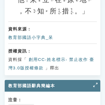
，
不
知
所
措
。」
ㄙㄨㄛˇ
ㄘㄨㄛˋ
ㄅㄨˋ
ㄓ
資料來源：
教育部國語小字典_呆
授權資訊：
資料採「
創用CC-姓名標示- 禁止改作 臺
灣3.0版授權條款
」釋出
教育部國語辭典簡編本
注音：