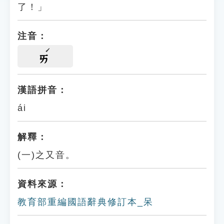
了！」
注音：
ㄞ
漢語拼音：
ái
解釋：
(一)之又音。
資料來源：
教育部重編國語辭典修訂本_呆