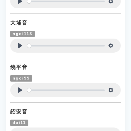
Play
Settings
大埔音
ngoi113
Play
Settings
饒平音
ngoi55
Play
Settings
詔安音
dai11