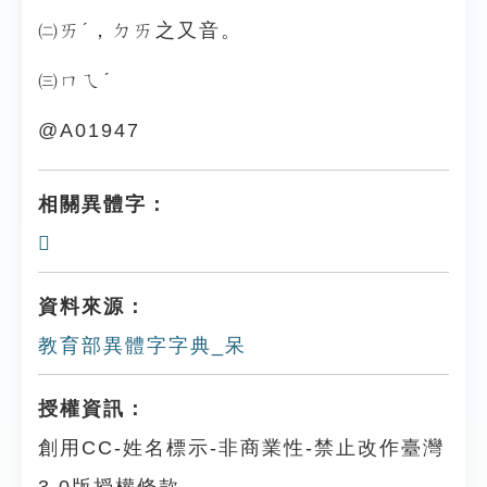
㈡ㄞˊ，ㄉㄞ之又音。
㈢ㄇㄟˊ
@A01947
相關異體字：
𣎼
資料來源：
教育部異體字字典_呆
授權資訊：
創用CC-姓名標示-非商業性-禁止改作臺灣