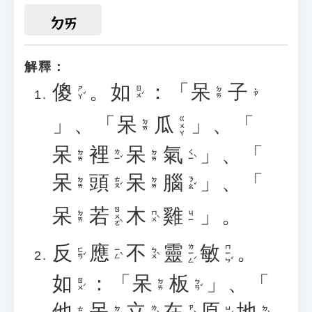
ㄉㄞ
解釋：
傻
。
如
：「
呆
子
ㄕㄚˇ
ㄖㄨˊ
ㄉㄞ
˙ㄗ
」、「
呆
瓜
」、「
ㄍㄨㄚ
ㄉㄞ
呆
裡
呆
氣
」、「
ㄌㄧˇ
ㄑㄧˋ
ㄉㄞ
ㄉㄞ
呆
頭
呆
腦
」、「
ㄊㄡˊ
ㄋㄠˇ
ㄉㄞ
ㄉㄞ
呆
若
木
雞
」。
ㄖㄨㄛˋ
ㄇㄨˋ
ㄉㄞ
ㄐㄧ
反
應
不
靈
敏
。
ㄌㄧㄥˊ
ㄇㄧㄣˇ
ㄈㄢˇ
ㄧㄥˋ
ㄅㄨˋ
如
：「
呆
板
」、「
ㄖㄨˊ
ㄅㄢˇ
ㄉㄞ
他
呆
立
在
原
地
ㄌㄧˋ
ㄗㄞˋ
ㄩㄢˊ
ㄉㄧˋ
ㄊㄚ
ㄉㄞ