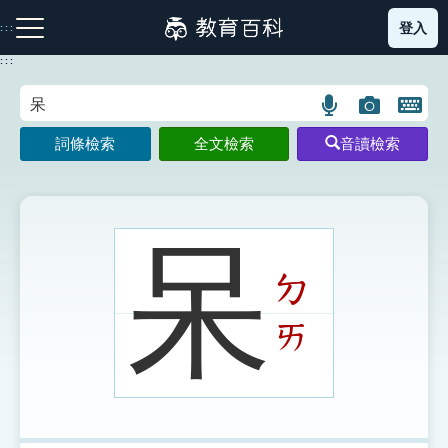
跳
登入
:::
到
主
:::
要
內
語
圖
開
容
注音索引圖示
筆畫索引圖示
部首索引表圖示
言
片
啟
詞條檢索
全文檢索
音讀檢索
搜
搜
鍵
尋
尋
盤
圖
圖
圖
示
示
示
呆
ㄉ
網站導覽
ㄞ
生字詞彙表
成語故事