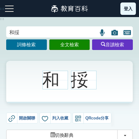
跳
登入
:::
到
主
:::
要
內
語
圖
開
容
注音索引圖示
筆畫索引圖示
部首索引表圖示
言
片
啟
詞條檢索
全文檢索
音讀檢索
搜
搜
鍵
尋
尋
盤
圖
圖
圖
示
示
示
和
挼
網站導覽
生字詞彙表
開啟關聯
列入收藏
QRcode分享
成語故事
切換
切換辭典