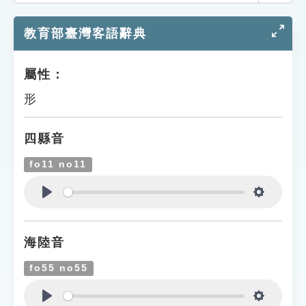
索引選單
教育部臺灣客語辭典
知識索引
單字索引
屬性：
生命大百科索引
形
遊戲專區
四縣音
教學應用
fo11 no11
貓頭鷹博士
Play
Settings
海陸音
fo55 no55