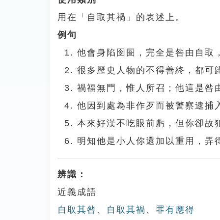
用在「自取其禍」的表述上。
例句
他會身陷囹圄，完全是咎由自取
很多歷史人物的不得善終，都可
禍福無門，惟人所召；他這是咎
他因到處為非作歹而被警察逮捕
本來好漢不吃眼前虧，但你卻故
明知他是小人你還加以重用，弄
辨識：
近義成語
自取其咎
、
自取其禍
、
罪有應得