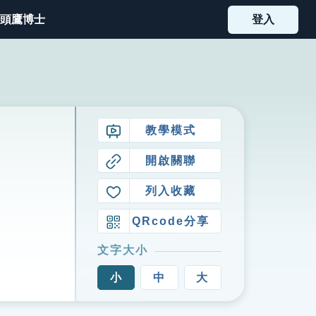
頭鷹博士
登入
教學模式
開啟關聯
列入收藏
QRcode分享
文字大小
小
中
大