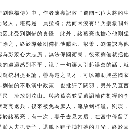
李劉魏楊傳》中，作者陳壽記敘了蜀國七位大將的
力過人，堪稱是一員猛將；然而因沒有出兵援救關
他因此受到劉備的責怪；此外，諸葛亮也擔心他剛
主除之，終於導致劉備把他賜死。彭羕，劉備認為
認為彭羕心大志廣，無法保國衛民，後來劉備就把
樣的遭遇感到不平，說了一句讓人引起誤會的話，
與龐統相提並論，譽為楚之良才，可以輔助興盛國
年劉備的不取漢中政策，也批評了關羽，另外又直
平民，流放到汶山。與諸葛亮並受遺詔輔佐劉禪的
諸葛亮退兵，後來被免為庶人，流放到梓潼。劉琰
容於諸葛亮；有一次，妻子去見太后，在宮中停留
是派人去抓妻子，還脫下鞋子抽打她的耳光，終於