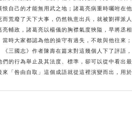
嘆恨自己的才能無用武之地；諸葛亮病重時囑咐在
死而荒廢了天下大事，仍然執意出兵，就被劉禪派
葛亮輔政，諸葛亮以楊儀的胸襟氣度狹隘，早將丞
，當時大家都認為他的操守有過失，不敢與他往來
。《三國志》作者陳壽在篇末對這幾個人下了評語
他們的行為舉止及其法度、標準，卻可以從中看出
後來「咎由自取」這個成語就從這裡演變而出，用