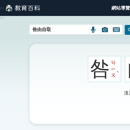
跳
網站導覽
:::
到
主
:::
要
內
語
圖
開
容
言
片
啟
搜
搜
鍵
尋
尋
盤
圖
圖
圖
咎
ㄐ
示
示
示
ㄧ
ˋ
ㄡ
漢