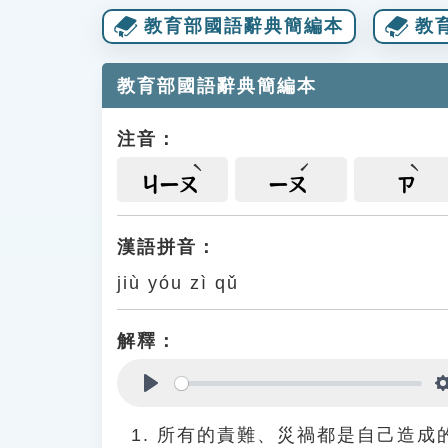
教育部國語辭典簡編本
教
教育部國語辭典簡編本
注音：
ㄐㄧㄡ
ㄧㄡ
ㄗ
漢語拼音：
jiù yóu zì qǔ
解釋：
Play
所有的責難、災禍都是自己造成