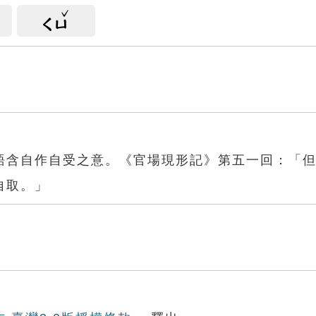
ㄑㄩ
語含自作自受之意。《官場現形記》第五一回：「
自取。」
取