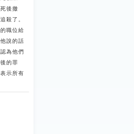
他死後撤
人追殺了。
相的職位給
；他說的話
，認為他們
最後的罪
於表示所有