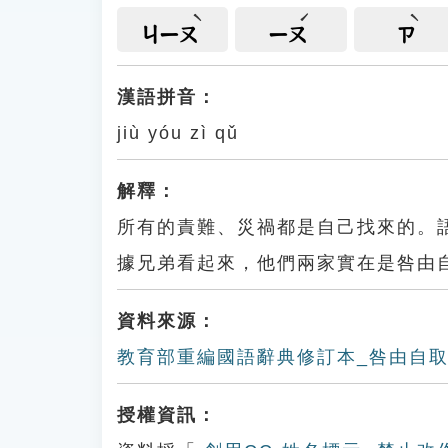
ㄐㄧㄡ
ㄧㄡ
ㄗ
漢語拼音：
jiù yóu zì qǔ
解釋：
所有的責難、災禍都是自己找來的。
據兄弟看起來，他們兩家實在是咎由
資料來源：
教育部重編國語辭典修訂本_咎由自
授權資訊：