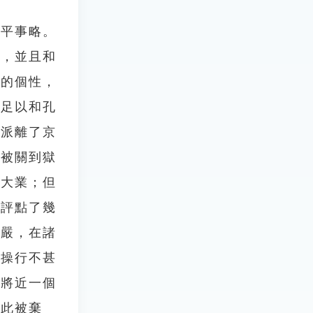
生平事略。
羽，並且和
猛的個性，
他足以和孔
他派離了京
就被關到獄
家大業；但
言評點了幾
李嚴，在諸
，操行不甚
了將近一個
因此被棄