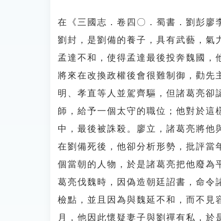
在《三國志．卷四〇．蜀書．劉彭廖
劉封，是劉備的養子，具有武藝，氣
孟達不和，使得孟達最後投奔魏國，
將來在改換政權後會很難制御，勸先
明、孝直等人並駕齊驅，但諸葛亮卻
師，給予一個太守的職位；他對於這
中，最後被誅殺。廖立，諸葛亮將他
在劉備死後，他卻分析形勢，批評當
個當朝的人物，於是諸葛亮把他廢為
葛亮伐魏時，因偽造朝廷詔書，命令
檢點，並且因為與魏延不和，而不見
月，他因此懷疑妻子與劉禪有私，於