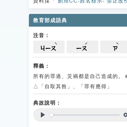
資料採「
創用CC-姓名標示- 禁止改
教育部成語典
注音：
ㄐㄧㄡ
ㄧㄡ
ㄗ
釋義：
所有的罪過、災禍都是自己造成的。
△「自取其咎」、「罪有應得」
典故說明：
Play