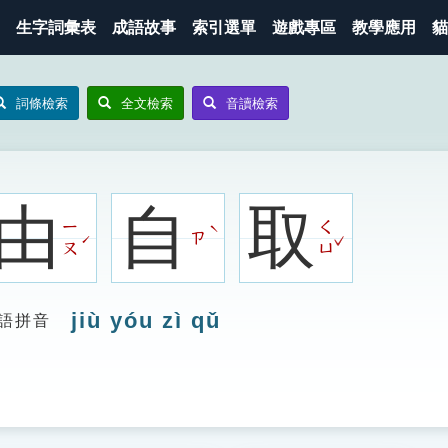
生字詞彙表
成語故事
索引選單
遊戲專區
教學應用
貓
詞條檢索
全文檢索
音讀檢索
由
自
取
ㄧ
ㄑ
ˋ
ㄗ
ˇ
ˊ
ㄡ
ㄩ
jiù yóu zì qǔ
語拼音