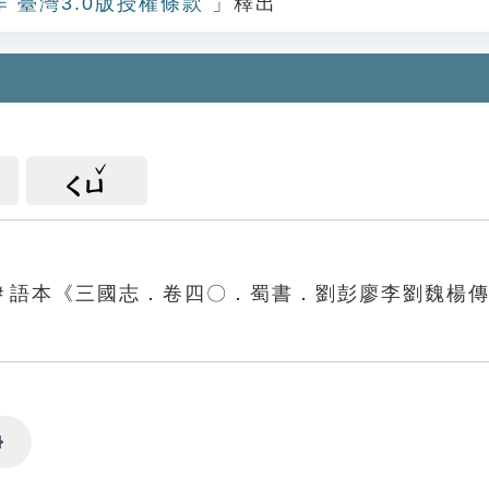
作 臺灣3.0版授權條款
」釋出
ㄑㄩ
＃語本《三國志．卷四〇．蜀書．劉彭廖李劉魏楊
Settings