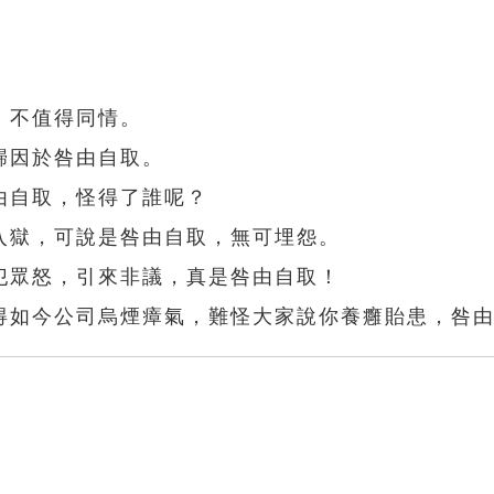
，不值得同情。
歸因於咎由自取。
由自取，怪得了誰呢？
入獄，可說是咎由自取，無可埋怨。
犯眾怒，引來非議，真是咎由自取！
得如今公司烏煙瘴氣，難怪大家說你養癰貽患，咎