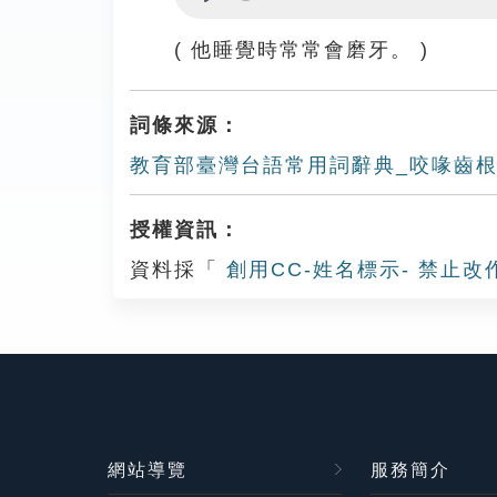
Play
( 他睡覺時常常會磨牙。 )
詞條來源：
教育部臺灣台語常用詞辭典_咬喙齒
授權資訊：
資料採「
創用CC-姓名標示- 禁止改
網站導覽
服務簡介