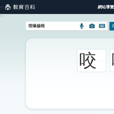
跳
網站導覽
:::
到
主
:::
要
內
語
圖
開
容
言
片
啟
搜
搜
鍵
尋
尋
盤
圖
圖
圖
咬
示
示
示