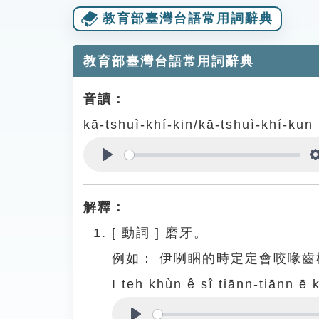
教育部臺灣台語常用詞辭典
教育部臺灣台語常用詞辭典
音讀：
kā-tshuì-khí-kin/kā-tshuì-khí-kun
Play
解釋：
[
動詞
]
磨牙。
例如：
伊咧睏的時定定會咬喙齒
I teh khùn ê sî tiānn-tiānn ē 