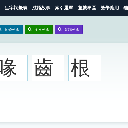
生字詞彙表
成語故事
索引選單
遊戲專區
教學應用
貓
詞條檢索
全文檢索
音讀檢索
喙
齒
根