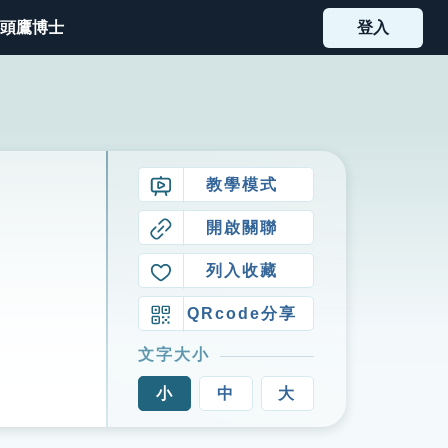
頭鷹博士
登入
教學模式
開啟關聯
列入收藏
QRcode分享
文字大小
小
中
大