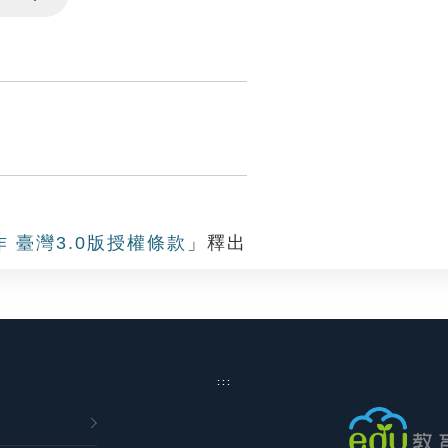
Settings
根
作 臺灣3.0版授權條款
」釋出
:::