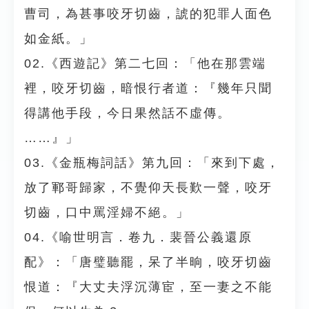
曹司，為甚事咬牙切齒，諕的犯罪人面色
如金紙。」
02.《西遊記》第二七回：「他在那雲端
裡，咬牙切齒，暗恨行者道：『幾年只聞
得講他手段，今日果然話不虛傳。
……』」
03.《金瓶梅詞話》第九回：「來到下處，
放了鄆哥歸家，不覺仰天長歎一聲，咬牙
切齒，口中罵淫婦不絕。」
04.《喻世明言．卷九．裴晉公義還原
配》：「唐璧聽罷，呆了半晌，咬牙切齒
恨道：『大丈夫浮沉薄宦，至一妻之不能