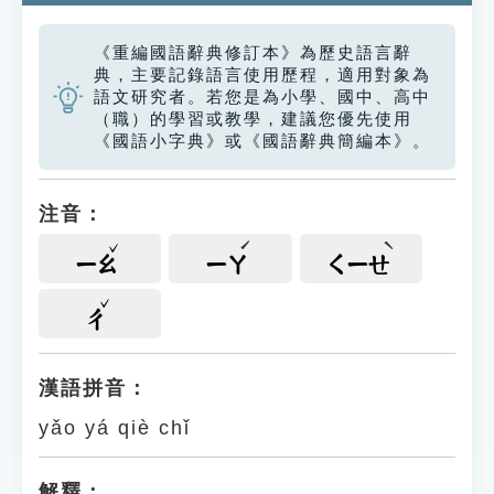
《重編國語辭典修訂本》為歷史語言辭
典，主要記錄語言使用歷程，適用對象為
語文研究者。若您是為小學、國中、高中
（職）的學習或教學，建議您優先使用
《國語小字典》或《國語辭典簡編本》。
注音：
ㄧㄠ
ㄧㄚ
ㄑㄧㄝ
ㄔ
漢語拼音：
yǎo yá qiè chǐ
解釋：