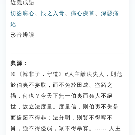
近義成語
切齒腐心
、
恨之入骨
、
痛心疾首
、
深惡痛
絕
形音辨誤
典源：
※《韓非子．守道》#人主離法失人，則危
於伯夷不妄取，而不免於田成、盜跖之
禍，何也？今天下無一伯夷而姦人不絕
世，故立法度量。度量信，則伯夷不失是
而盜跖不得非；法分明，則賢不得奪不
肖，強不得侵弱，眾不得暴寡。…… 人主