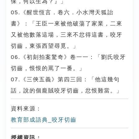
保，何以生為？』」
05.《醒世恆言．卷六．小水灣天狐詒
書》：「王臣一來被他破蕩了家業，二來
又被他數落這場，三來不忿得這書，咬牙
切齒，東張西望尋覓。」
06.《初刻拍案驚奇》卷一一：「劉氏咬牙
切齒，恨恨的罵了一番。」
07.《三俠五義》第四三回：「他這幾句
話，說的個龐賊咬牙切齒，忿恨難當。」
資料來源：
教育部成語典_咬牙切齒
授權資訊：