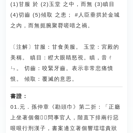
(1)甘服 於 (2)玉堂 之中，而無 (3)瞋目
(4)切齒 (5)傾取 之患； #人臣垂拱於金城
之內，而無扼腕聚脣嗟唶之禍。
〔注解〕甘服：甘食美服。 玉堂：宮殿的
美稱。 瞋目：瞪大眼睛怒視。瞋，音ㄔ
ㄣ。 切齒：咬緊牙齒。表示非常悲痛憤
恨。 傾取：覆滅的意思。
書證：
01.元．孫仲章《勘頭巾》第二折：「正廳
上坐著個㑳𢠳𢠳問事官人，階直下排兩行惡
哏哏行刑漢子，書案邊立著個響璫璫責狀