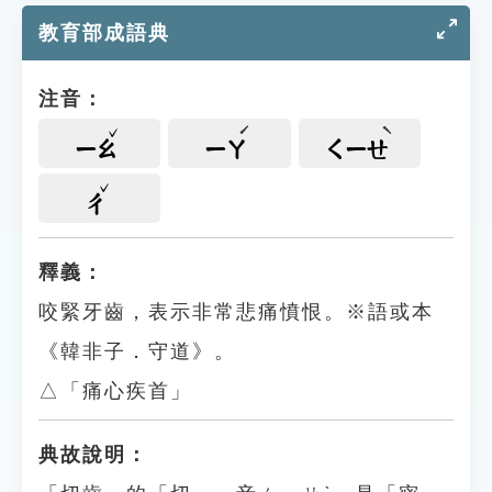
教育部成語典
注音：
ㄧㄠ
ㄧㄚ
ㄑㄧㄝ
ㄔ
釋義：
咬緊牙齒，表示非常悲痛憤恨。※語或本
《韓非子．守道》。
△「痛心疾首」
典故說明：