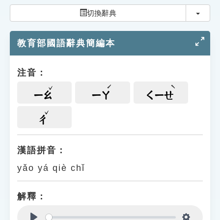
索引選單
切換
切換辭典
知識索引
教育部國語辭典簡編本
單字索引
生命大百科索引
注音：
遊戲專區
ㄧㄠ
ㄧㄚ
ㄑㄧㄝ
教學應用
ㄔ
貓頭鷹博士
漢語拼音：
yǎo yá qiè chǐ
解釋：