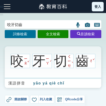
跳
登入
:::
到
主
:::
要
內
語
圖
開
容
注音索引圖示
筆畫索引圖示
部首索引表圖示
言
片
啟
詞條檢索
全文檢索
音讀檢索
搜
搜
鍵
尋
尋
盤
圖
圖
圖
示
示
示
咬
牙
切
齒
ㄑ
ˇ
ㄧ
ㄧ
ˇ
ㄧ
ㄔ
ˊ
ˋ
ㄠ
ㄚ
ㄝ
網站導覽
漢語拼音
yǎo yá qiè chǐ
生字詞彙表
成語故事
開啟關聯
列入收藏
QRcode分享