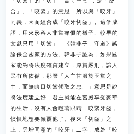
「切齒」的「切」，音ㄑㄧㄝˋ，是「密
合」、「咬緊」的意思，所以與「咬牙」
同義，因而組合成「咬牙切齒」。這個成
語，用來形容人非常痛恨的樣子。較早的
文獻只用「切齒」，《韓非子．守道》談
論保全國家的方法。韓非子認為，如果國
家能夠將法度確實建立，厚賞嚴刑，讓人
民有所依循，那麼「人主甘服於玉堂之
中，而無瞋目切齒傾取之患。」意思是說
將法度建立好，君主就能在宮殿享受豪華
的生活，沒有人會瞪著眼睛，咬緊牙齒，
憤恨地想要傾覆他了。後來「切齒」之
上，另增同意的「咬牙」二字，成為「咬