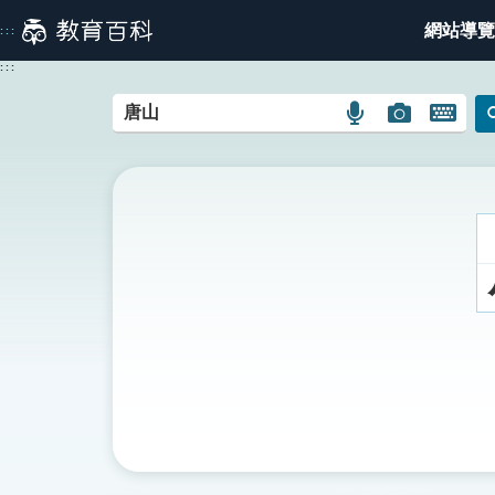
跳
網站導覽
:::
到
主
:::
要
內
語
圖
開
容
言
片
啟
搜
搜
鍵
尋
尋
盤
圖
圖
圖
示
示
示