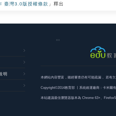
作 臺灣3.0版授權條款
」釋出
:::
說明
本網站內容豐富，雖經審查仍有可能疏漏，
若有欠
Copyright©2014教育部
丨系統維運廠商：卡米爾
本站建議最佳瀏覽器版本為
Chrome 63+、Firefox