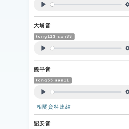
Play
大埔音
tong113 san33
Play
饒平音
tong55 san11
Play
相關資料連結
詔安音