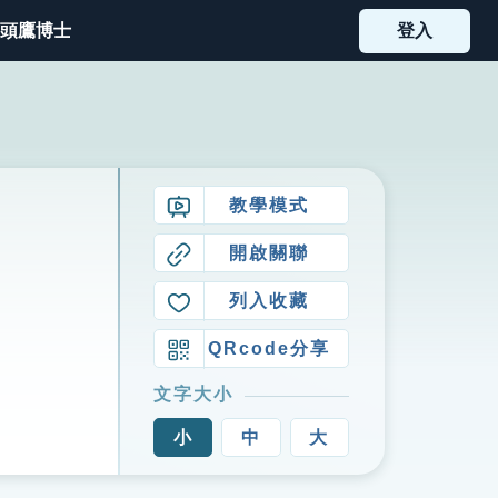
頭鷹博士
登入
教學模式
開啟關聯
列入收藏
QRcode分享
文字大小
小
中
大