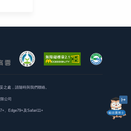
妥之處，請隨時與我們聯絡。
有限公司
57+、Edge79+及Safari11+
貓頭鷹博士