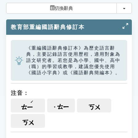
索引選單
切換
切換辭典
知識索引
教育部重編國語辭典修訂本
單字索引
生命大百科索引
《重編國語辭典修訂本》為歷史語言辭
典，主要記錄語言使用歷程，適用對象為
遊戲專區
語文研究者。若您是為小學、國中、高中
（職）的學習或教學，建議您優先使用
《國語小字典》或《國語辭典簡編本》。
教學應用
貓頭鷹博士
注音：
ㄊㄧ
ㄊㄧ
ㄎㄨ
ㄎㄨ