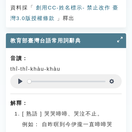
資料採「
創用CC-姓名標示- 禁止改作 臺
灣3.0版授權條款
」釋出
教育部臺灣台語常用詞辭典
音讀：
thî-thî-khàu-khàu
Play
Settings
解釋：
[
熟語
]
哭哭啼啼、哭泣不止。
例如：
自昨暝到今伊攏一直啼啼哭