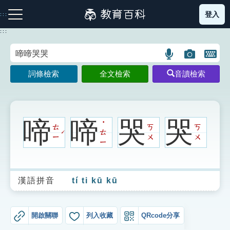
跳
登入
:::
到
主
:::
要
內
語
圖
開
容
注音索引圖示
筆畫索引圖示
部首索引表圖示
言
片
啟
詞條檢索
全文檢索
音讀檢索
搜
搜
鍵
尋
尋
盤
圖
圖
圖
示
示
示
啼
啼
哭
哭
˙
ㄊ
ㄎ
ㄎ
ㄊ
ˊ
ㄧ
ㄨ
ㄨ
ㄧ
網站導覽
漢語拼音
tí ti kū kū
生字詞彙表
成語故事
開啟關聯
列入收藏
QRcode分享