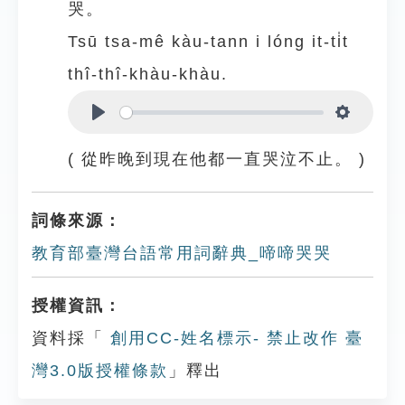
哭。
Tsū tsa-mê kàu-tann i lóng it-ti̍t
thî-thî-khàu-khàu.
Play
Settings
( 從昨晚到現在他都一直哭泣不止。 )
詞條來源：
教育部臺灣台語常用詞辭典_啼啼哭哭
授權資訊：
資料採「
創用CC-姓名標示- 禁止改作 臺
灣3.0版授權條款
」釋出