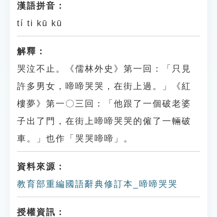
漢語拼音：
tí ti kū kū
解釋：
哭泣不止。《儒林外史》第一回：「只見
許多男女，啼啼哭哭，在街上過。」《紅
樓夢》第一〇三回：「他跟了一個破老婆
子出了門，在街上啼啼哭哭的僱了一輛破
車。」也作「哭哭啼啼」。
資料來源：
教育部重編國語辭典修訂本_啼啼哭哭
授權資訊：