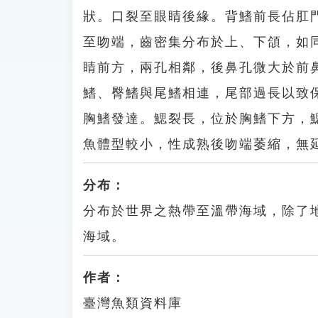
狀。口裂至眼睛後緣。背鰭前長佔肛門前
至吻端，齒密集分布於上、下頜，如
睛前方，兩孔相鄰，後鼻孔微大於前
鰭、臀鰭與尾鰭相連，尾部過長以致
胸鰭發達。鰓裂長，位於胸鰭下方，鰓
魚體型較小，性成熟後吻端萎縮，無延
分布：
分布於世界之熱帶至溫帶海域，除了
海域。
作者：
臺灣魚類資料庫