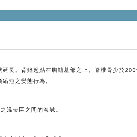
)
延長。背鰭起點在胸鰭基部之上。脊椎骨少於200
頜縮短之變態行為。
球之溫帶區之間的海域。