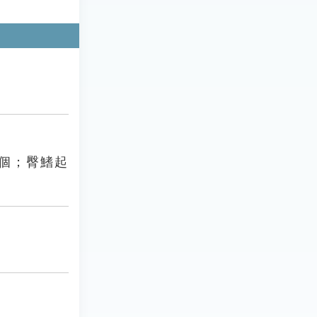
個；臀鰭起