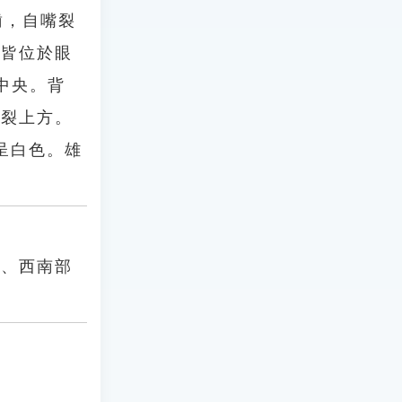
齒，自嘴裂
孔皆位於眼
中央。背
鰓裂上方。
呈白色。雄
部、西南部