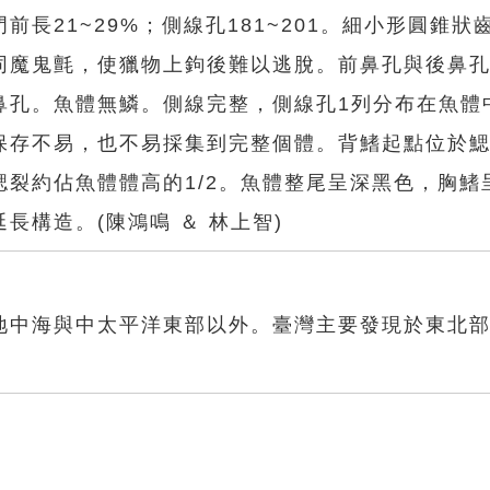
長21~29%；側線孔181~201。細小形圓錐狀
同魔鬼氈，使獵物上鉤後難以逃脫。前鼻孔與後鼻
鼻孔。魚體無鱗。側線完整，側線孔1列分布在魚體
保存不易，也不易採集到完整個體。背鰭起點位於
裂約佔魚體體高的1/2。魚體整尾呈深黑色，胸鰭
長構造。(陳鴻鳴 ＆ 林上智)
地中海與中太平洋東部以外。臺灣主要發現於東北