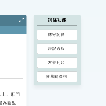
詞條功能
轉寄詞條
錯誤通報
友善列印
推薦關聯詞
以上。肛門
端為圓點