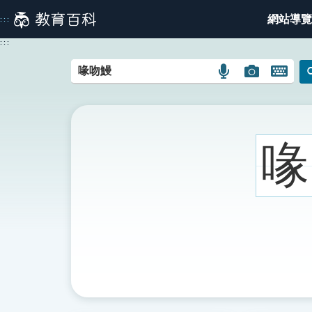
跳
網站導覽
:::
到
主
:::
要
內
語
圖
開
容
言
片
啟
搜
搜
鍵
尋
尋
盤
圖
圖
圖
喙
示
示
示