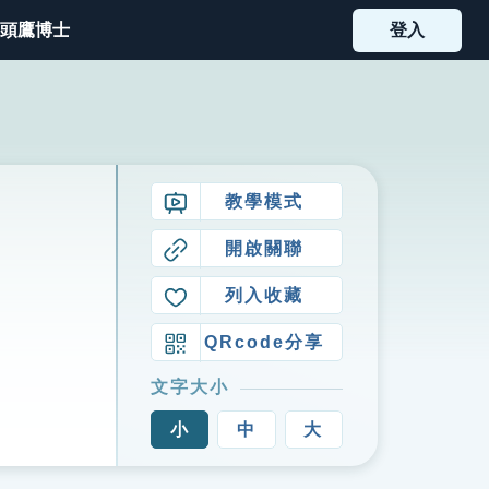
頭鷹博士
登入
教學模式
開啟關聯
列入收藏
QRcode分享
文字大小
小
中
大