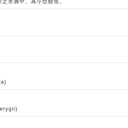
尺深之水層中。為小型鰻魚。
a)
ygii)