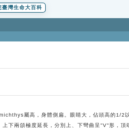
院臺灣生命大百科
ichthys屬高，身體側扁。眼睛大，佔頭高的1/2
上下兩頜極度延長，分別上、下彎曲呈"V"形，頂