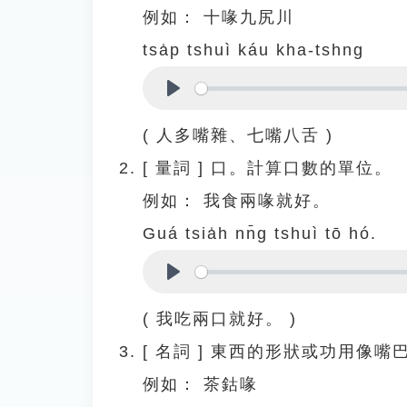
例如：
十喙九尻川
tsa̍p tshuì káu kha-tshng
Play
( 人多嘴雜、七嘴八舌 )
[
量詞
]
口。計算口數的單位。
例如：
我食兩喙就好。
Guá tsia̍h nn̄g tshuì tō hó.
Play
( 我吃兩口就好。 )
[
名詞
]
東西的形狀或功用像嘴
例如：
茶鈷喙