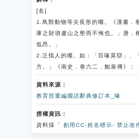
[名]
1.鳥獸動物等尖長形的嘴。《漢書
庫之財填盧山之壑而不悔也。」唐．
低昂。」
2.泛指人的嘴。如：「百喙莫辯」
方。」《南史．卷六二．鮑泉傳》：
資料來源：
教育部重編國語辭典修訂本_喙
授權資訊：
資料採「
創用CC-姓名標示- 禁止改