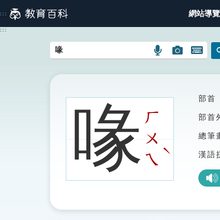
跳
網站導覽
:::
到
主
:::
要
內
語
圖
開
容
言
片
啟
搜
搜
鍵
尋
尋
盤
圖
圖
圖
部首
喙
示
示
示
ㄏ
部首
ㄨ
總筆
ˋ
漢語
ㄟ