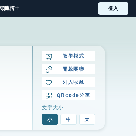
頭鷹博士
登入
教學模式
開啟關聯
列入收藏
QRcode分享
文字大小
小
中
大