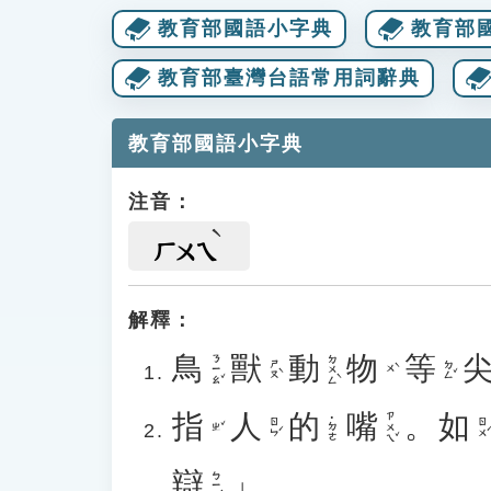
教育部國語小字典
教育部
教育部臺灣台語常用詞辭典
教育部國語小字典
注音：
ㄏㄨㄟ
解釋：
鳥
獸
動
物
等
ㄋㄧㄠˇ
ㄉㄨㄥˋ
ㄕㄡˋ
ㄉㄥˇ
ㄨˋ
指
人
的
嘴
。
如
ㄗㄨㄟˇ
˙ㄉㄜ
ㄖㄣˊ
ㄖㄨˊ
ㄓˇ
辯
」。
ㄅㄧㄢˋ