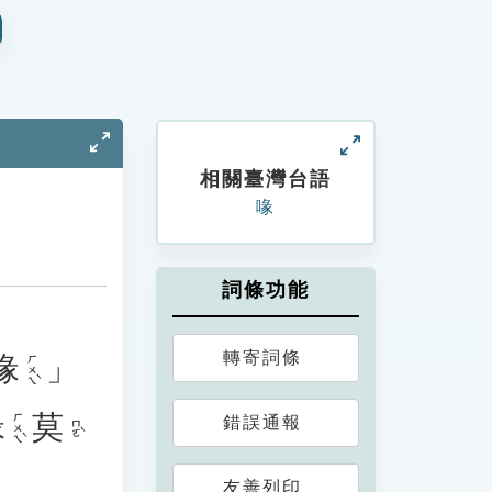
相關臺灣台語
喙
詞條功能
轉寄詞條
喙
」
ㄏㄨㄟˋ
喙
莫
錯誤通報
ㄏㄨㄟˋ
ㄇㄛˋ
友善列印