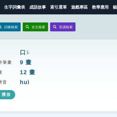
生字詞彙表
成語故事
索引選單
遊戲專區
教學應用
貓
詞條檢索
全文檢索
音讀檢索
口
ㄎㄡˇ
9
畫
外筆畫
12
畫
畫
huì
拼音
播放