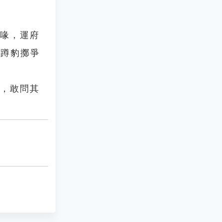
之喙，運府
熊蹲豹擲爭
喙，敢問其