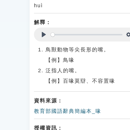
huì
解釋：
Play
鳥獸動物等尖長形的嘴。
【例】鳥喙
泛指人的嘴。
【例】百喙莫辯、不容置喙
資料來源：
教育部國語辭典簡編本_喙
授權資訊：