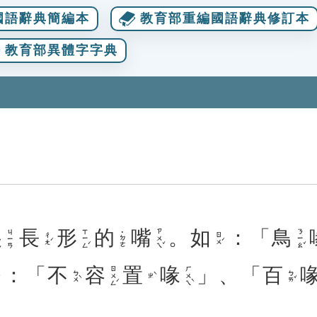
國語辭典簡編本
教育部重編國語辭典修訂本
教育部異體字字典
尖
長
形
的
嘴
。
如
：「
鳥
ㄒㄧㄥˊ
ㄗㄨㄟˇ
ㄋㄧㄠˇ
ㄐㄧㄢ
˙ㄉㄜ
ㄔㄤˊ
ㄖㄨˊ
：「
不
容
置
喙
」、「
百
ㄖㄨㄥˊ
ㄏㄨㄟˋ
ㄅㄨˋ
ㄅㄞˇ
ㄓˋ