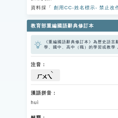
資料採「
創用CC-姓名標示- 禁止改
教育部重編國語辭典修訂本
《重編國語辭典修訂本》為歷史語言
學、國中、高中（職）的學習或教學
注音：
ㄏㄨㄟ
漢語拼音：
huì
解釋：