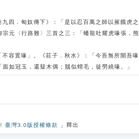
．卷九四．匈奴傳下》：「是以忍百萬之師以摧餓虎
柳宗元〈行路難〉三首之三：「蟠龍吐耀虎喙張，
、「不容置喙」。《莊子．秋水》：「今吾無所開吾
「面如冠玉，還疑木偶；鬚似蝟毛，徒勞繞喙。」
作 臺灣3.0版授權條款
」釋出