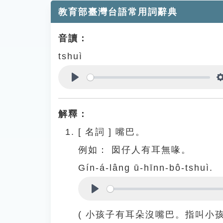
教育部臺灣台語常用詞辭典
音讀：
tshuì
Play
解釋：
[
名詞
]
嘴巴。
例如：
囡仔人有耳無喙。
Gín-á-lâng ū-hīnn-bô-tshuì.
Play
( 小孩子有耳朵沒嘴巴。指叫小