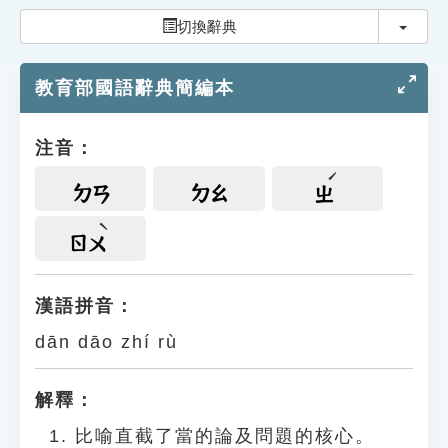
索引選單
切換
切換辭典
知識索引
教育部國語辭典簡編本
單字索引
生命大百科索引
注音：
遊戲專區
ㄉㄢ
ㄉㄠ
ㄓ
教學應用
ㄖㄨ
貓頭鷹博士
漢語拼音：
dān dāo zhí rù
解釋：
比喻直截了當的論及問題的核心。