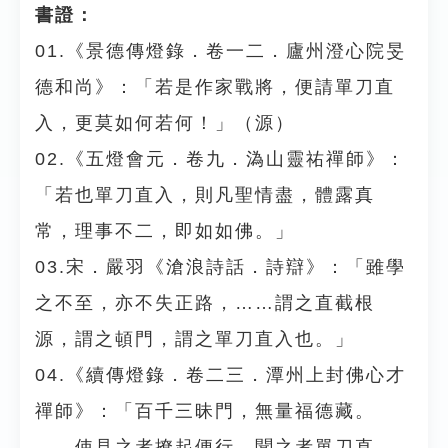
書證：
01.《景德傳燈錄．卷一二．廬州澄心院旻
德和尚》：「若是作家戰將，便請單刀直
入，更莫如何若何！」（源）
02.《五燈會元．卷九．溈山靈祐禪師》：
「若也單刀直入，則凡聖情盡，體露真
常，理事不二，即如如佛。」
03.宋．嚴羽《滄浪詩話．詩辯》：「雖學
之不至，亦不失正路，……謂之直截根
源，謂之頓門，謂之單刀直入也。」
04.《續傳燈錄．卷二三．潭州上封佛心才
禪師》：「百千三昧門，無量福德藏。
……使見之者撩起便行，聞之者單刀直