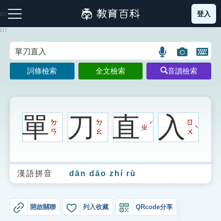
跳
登入
:::
到
主
:::
要
內
語
圖
開
容
注音索引圖示
筆畫索引圖示
部首索引表圖示
言
片
啟
詞條檢索
全文檢索
音讀檢索
搜
搜
鍵
尋
尋
盤
圖
圖
圖
示
示
示
單
刀
直
入
ㄉ
ㄉ
ㄖ
ˊ
ㄓ
ˋ
ㄢ
ㄠ
ㄨ
網站導覽
漢語拼音
dān dāo zhí rù
生字詞彙表
成語故事
開啟關聯
列入收藏
QRcode分享