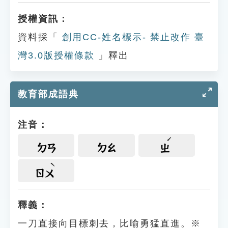
授權資訊：
資料採「
創用CC-姓名標示- 禁止改作 臺
灣3.0版授權條款
」釋出
教育部成語典
注音：
ㄉㄢ
ㄉㄠ
ㄓ
ㄖㄨ
釋義：
一刀直接向目標刺去，比喻勇猛直進。※