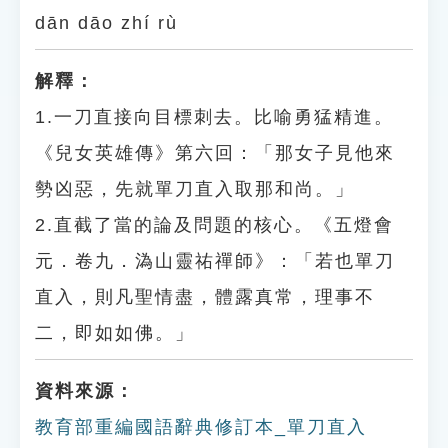
dān dāo zhí rù
解釋：
1.一刀直接向目標刺去。比喻勇猛精進。
《兒女英雄傳》第六回：「那女子見他來
勢凶惡，先就單刀直入取那和尚。」
2.直截了當的論及問題的核心。《五燈會
元．卷九．溈山靈祐禪師》：「若也單刀
直入，則凡聖情盡，體露真常，理事不
二，即如如佛。」
資料來源：
教育部重編國語辭典修訂本_單刀直入