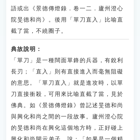
語或出《景德傳燈錄．卷一二．廬州澄心
院旻德和尚》。後用「單刀直入」比喻直
截了當，不繞圈子。
典故說明：
「單刀」是一種闊面單鋒的兵器，有銳利
長刃；「直入」則有直接進入而毫無阻礙
的意思。「單刀直入」就是進攻時，以單
刀直接衝殺，可用來比喻直截了當，見於
佛典。如《景德傳燈錄》曾記述旻德和尚
與興化和尚之間的一段故事。廬州澄心院
的旻德和尚在興化這個地方時，正好碰上
興化和尚開示弟子，說：「如果是一個精