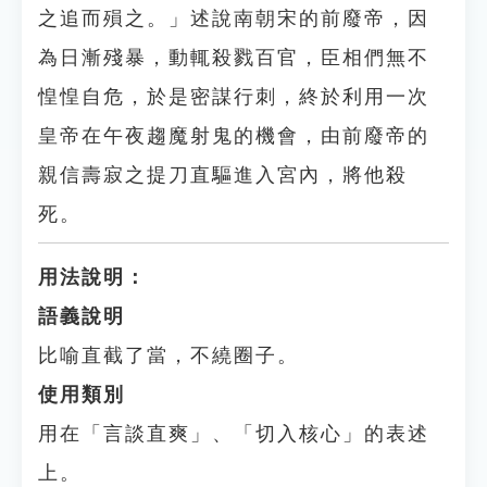
之追而殞之。」述說南朝宋的前廢帝，因
為日漸殘暴，動輒殺戮百官，臣相們無不
惶惶自危，於是密謀行刺，終於利用一次
皇帝在午夜趨魔射鬼的機會，由前廢帝的
親信壽寂之提刀直驅進入宮內，將他殺
死。
用法說明：
語義說明
比喻直截了當，不繞圈子。
使用類別
用在「言談直爽」、「切入核心」的表述
上。