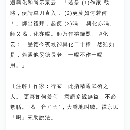
遇興化和尚示眾云：「若是 (1)作家 戰
將，便請單刀直入， (2)更莫如何若何
！」師出禮拜，起便 (3)喝 ，興化亦喝。
師又喝，化亦喝。師乃作禮歸眾。 #化
云：「旻德今夜較卻興化二十棒，然雖如
是，賴遇他旻德長老，一喝不作一喝
用。」
〔注解〕作家：行家，此指精通武術之
人。 更莫如何若何：意謂多說無益，不必
絮聒。 喝：音ㄏㄜˋ，大聲地叫喊。禪宗以
「喝」來助說法。