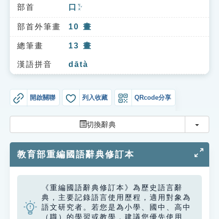
索引選單
部首
口
ㄎㄡˇ
知識索引
部首外筆畫
10
畫
單字索引
總筆畫
13
畫
生命大百科索引
漢語拼音
dātà
遊戲專區
開啟關聯
列入收藏
QRcode分享
教學應用
切換
切換辭典
貓頭鷹博士
教育部重編國語辭典修訂本
《重編國語辭典修訂本》為歷史語言辭
典，主要記錄語言使用歷程，適用對象為
語文研究者。若您是為小學、國中、高中
（職）的學習或教學，建議您優先使用