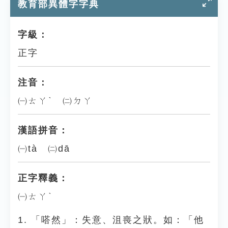
教育部異體字字典
字級：
正字
注音：
㈠ㄊㄚˋ ㈡ㄉㄚ
漢語拼音：
㈠tà ㈡dā
正字釋義：
㈠ㄊㄚˋ
1. 「嗒然」：失意、沮喪之狀。如：「他