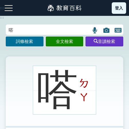
跳
登入
:::
到
主
:::
要
內
語
圖
開
容
注音索引圖示
筆畫索引圖示
部首索引表圖示
言
片
啟
詞條檢索
全文檢索
音讀檢索
搜
搜
鍵
尋
尋
盤
圖
圖
圖
示
示
示
嗒
ㄉ
網站導覽
ㄚ
生字詞彙表
成語故事