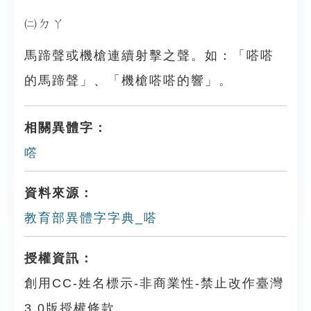
㈡ㄉㄚ
馬蹄聲或機槍連續射擊之聲。如：「嗒嗒
的馬蹄聲」、「機槍嗒嗒的響」。
相關異體字：
㗳
資料來源：
教育部異體字字典_嗒
授權資訊：
創用CC-姓名標示-非商業性-禁止改作臺灣
3.0版授權條款