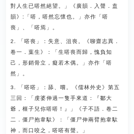
對人生已嗒然絕望。」《廣韻．入聲．盍
韻》:「嗒，嗒然忘懷也。」亦作「嗒
喪」、「嗒焉」。
2. 「嗒喪」：失意、沮喪。《聊齋志異．
卷一．葉生》：「生嗒喪而歸，愧負知
己，形銷骨立，癡若木偶。」亦作「嗒
然」。
3. 「嗒嗒」：舔、嚐。《儒林外史》第五
三回：「虔婆伸過一隻手來道：『鄒大
爺，榧子兒你嗒嗒！』」《子不語．卷二
二．僵尸抱韋馱》：「僵尸伸兩臂抱韋馱
神，而口咬之，嗒嗒有聲。」