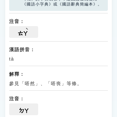
《國語小字典》或《國語辭典簡編本》。
注音：
ㄊㄚ
漢語拼音：
tà
解釋：
參見「嗒然」、「嗒喪」等條。
注音：
ㄉㄚ