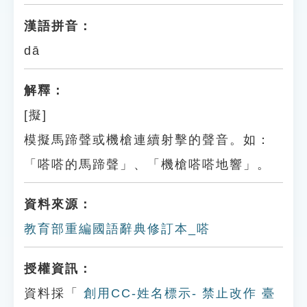
漢語拼音：
dā
解釋：
[擬]
模擬馬蹄聲或機槍連續射擊的聲音。如：
「嗒嗒的馬蹄聲」、「機槍嗒嗒地響」。
資料來源：
教育部重編國語辭典修訂本_嗒
授權資訊：
資料採「
創用CC-姓名標示- 禁止改作 臺