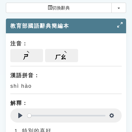
索引選單
切換
切換辭典
知識索引
教育部國語辭典簡編本
單字索引
生命大百科索引
注音：
遊戲專區
ㄕ
ㄏㄠ
教學應用
漢語拼音：
shì hào
貓頭鷹博士
解釋：
Play
Settings
特別的喜好。