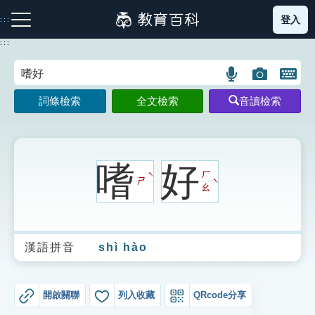
跳
登入
:::
到
主
:::
要
內
語
圖
開
容
注音索引圖示
筆畫索引圖示
部首索引表圖示
言
片
啟
詞條檢索
全文檢索
音讀檢索
搜
搜
鍵
尋
尋
盤
圖
圖
圖
示
示
示
嗜
好
ㄏ
ˋ
ㄕ
ˋ
ㄠ
網站導覽
漢語拼音
shì hào
生字詞彙表
成語故事
開啟關聯
列入收藏
QRcode分享