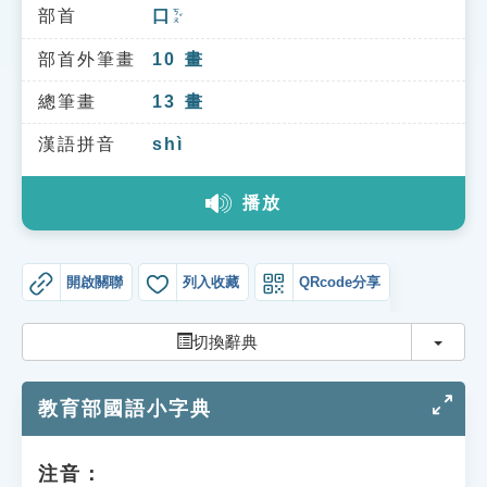
索引選單
部首
口
ㄎㄡˇ
知識索引
部首外筆畫
10
畫
單字索引
總筆畫
13
畫
生命大百科索引
漢語拼音
shì
播放
遊戲專區
教學應用
開啟關聯
列入收藏
QRcode分享
貓頭鷹博士
切換
切換辭典
教育部國語小字典
注音：