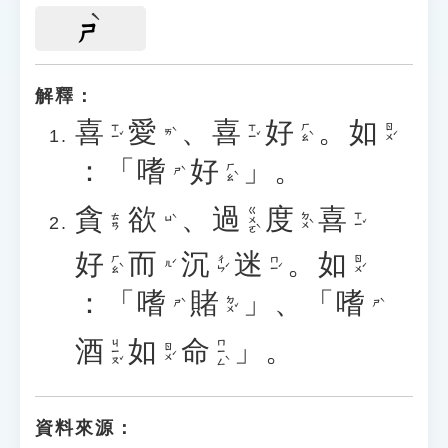
ㄕ
解釋：
喜
愛
、
喜
好
。
如
ㄒㄧˇ
ㄒㄧˇ
ㄏㄠˋ
ㄖㄨˊ
ㄞˋ
：「
嗜
好
」。
ㄏㄠˋ
ㄕˋ
貪
欲
、
過
度
喜
ㄍㄨㄛˋ
ㄉㄨˋ
ㄒㄧˇ
ㄊㄢ
ㄩˋ
好
而
沉
迷
。
如
ㄏㄠˋ
ㄔㄣˊ
ㄇㄧˊ
ㄖㄨˊ
ㄦˊ
：「
嗜
賭
」、「
嗜
ㄉㄨˇ
ㄕˋ
ㄕˋ
酒
如
命
」。
ㄐㄧㄡˇ
ㄇㄧㄥˋ
ㄖㄨˊ
資料來源：