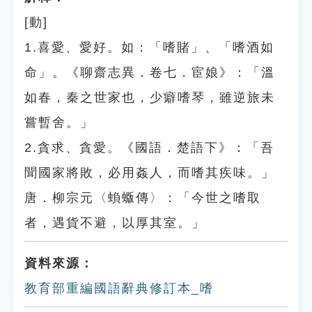
[動]
1.喜愛、愛好。如：「嗜賭」、「嗜酒如
命」。《聊齋志異．卷七．宦娘》：「溫
如春，秦之世家也，少癖嗜琴，雖逆旅未
嘗暫舍。」
2.貪求、貪愛。《國語．楚語下》：「吾
聞國家將敗，必用姦人，而嗜其疾味。」
唐．柳宗元〈蝜蝂傳〉：「今世之嗜取
者，遇貨不避，以厚其室。」
資料來源：
教育部重編國語辭典修訂本_嗜