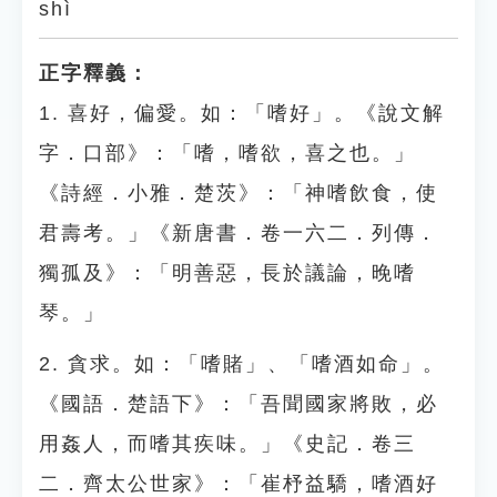
shì
正字釋義：
1. 喜好，偏愛。如：「嗜好」。《說文解
字．口部》：「嗜，嗜欲，喜之也。」
《詩經．小雅．楚茨》：「神嗜飲食，使
君壽考。」《新唐書．卷一六二．列傳．
獨孤及》：「明善惡，長於議論，晚嗜
琴。」
2. 貪求。如：「嗜賭」、「嗜酒如命」。
《國語．楚語下》：「吾聞國家將敗，必
用姦人，而嗜其疾味。」《史記．卷三
二．齊太公世家》：「崔杼益驕，嗜酒好