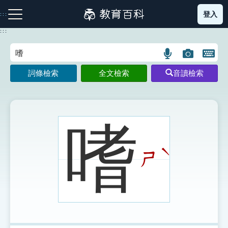
跳
登入
:::
到
主
:::
要
內
語
圖
開
容
注音索引圖示
筆畫索引圖示
部首索引表圖示
言
片
啟
詞條檢索
全文檢索
音讀檢索
搜
搜
鍵
尋
尋
盤
圖
圖
圖
示
示
示
嗜
ˋ
ㄕ
網站導覽
生字詞彙表
成語故事