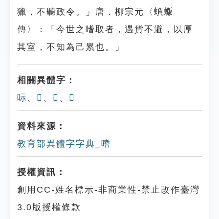
獵，不聽政令。」唐．柳宗元〈蝜蝂
傳〉：「今世之嗜取者，遇貨不避，以厚
其室，不知為己累也。」
相關異體字：
呩
、
𨢍
、
𩝙
、
𦞯
資料來源：
教育部異體字字典_嗜
授權資訊：
創用CC-姓名標示-非商業性-禁止改作臺灣
3.0版授權條款