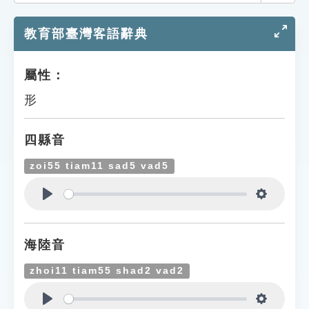
索引選單
教育部臺灣客語辭典
知識索引
單字索引
屬性：
生命大百科索引
形
遊戲專區
四縣音
教學應用
zoi55 tiam11 sad5 vad5
貓頭鷹博士
Play
Settings
海陸音
zhoi11 tiam55 shad2 vad2