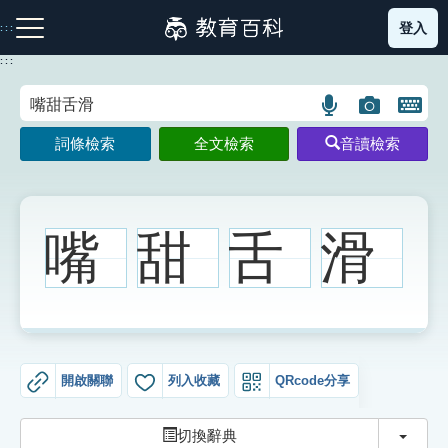
跳
登入
:::
到
主
:::
要
內
語
圖
開
容
注音索引圖示
筆畫索引圖示
部首索引表圖示
言
片
啟
詞條檢索
全文檢索
音讀檢索
搜
搜
鍵
尋
尋
盤
圖
圖
圖
示
示
示
嘴
甜
舌
滑
網站導覽
生字詞彙表
開啟關聯
列入收藏
QRcode分享
成語故事
切換
切換辭典