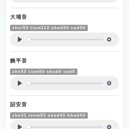
Play
Settings
大埔音
zhoi53 tiam113 shed54 vad54
Play
Settings
饒平音
zhe53 tiam55 shad5 vad5
Play
Settings
詔安音
zhe31 teem53 shed43 bbad43