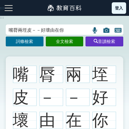
跳
登入
:::
到
主
:::
要
內
語
圖
開
容
注音索引圖示
筆畫索引圖示
部首索引表圖示
言
片
啟
詞條檢索
全文檢索
音讀檢索
搜
搜
鍵
尋
尋
盤
圖
圖
圖
示
示
示
嘴
脣
兩
垤
網站導覽
皮
－
－
好
生字詞彙表
壞
由
在
你
成語故事