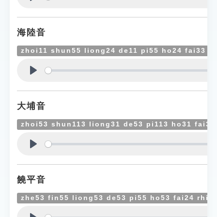
Play
海陸音
zhoi11 shun55 liong24 de11 pi55 ho24 fai33 r
Play
大埔音
zhoi53 shun113 liong31 de53 pi113 ho31 fai31
Play
饒平音
zhe53 fin55 liong53 de53 pi55 ho53 fai24 rhiu