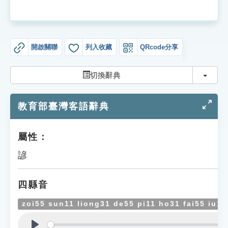
索引選單
知識索引
單字索引
開啟關聯
列入收藏
QRcode分享
生命大百科索引
切換
切換辭典
遊戲專區
教育部臺灣客語辭典
教學應用
屬性：
貓頭鷹博士
諺
四縣音
zoi55 sun11 liong31 de55 pi11 ho31 fai55 iu11