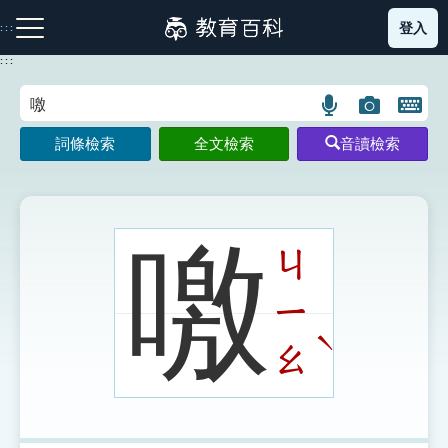
跳
登入
:::
到
主
:::
要
內
語
圖
開
容
注音索引圖示
筆畫索引圖示
部首索引表圖示
言
片
啟
詞條檢索
全文檢索
音讀檢索
搜
搜
鍵
尋
尋
盤
圖
圖
圖
示
示
示
噭
ㄐ
ㄧ
網站導覽
ˋ
ㄠ
生字詞彙表
成語故事