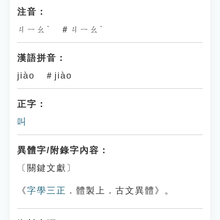
注音：
ㄐㄧㄠˋ ＃ㄐㄧㄠˋ
漢語拼音：
jiào ＃jiào
正字：
叫
異體字/附錄字內容：
〔關鍵文獻〕
《
字學三正
．體製上．古文異體》。