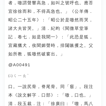
者，噭謂聲響高急，如叫之號呼也。應荅
宜徐徐而和，不得高急也。」《公羊傳．
昭公二十五年》：「昭公於是噭然而哭，
諸大夫皆哭。」清．紀昀《閱微草堂筆
記．卷七．如是我聞一》：「此恐是狐，
宜藏獵犬，俟聞媚聲時，排闥嗾攫之。父
如所教，狐噭然破窗出。」
@A00491
㈡ㄑㄧㄠˋ
口。一說尻骨，脊尾骨。同「竅」。段注
本《說文解字．口部》：「噭，口也。」
清．段玉裁．注：「徐廣曰：『噭，馬八