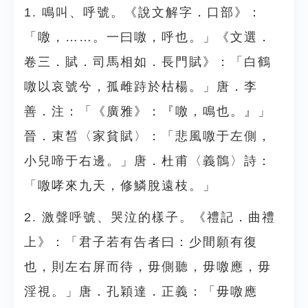
1. 鳴叫、呼號。《說文解字．口部》：
「噭，……。一曰噭，呼也。」《文選．
卷三．賦．司馬相如．長門賦》：「白鶴
噭以哀號兮，孤雌跱於枯楊。」唐．李
善．注：「《廣雅》：『噭，鳴也。』」
晉．束皙〈家貧賦〉：「悲風噭于左側，
小兒啼于右邊。」唐．杜甫〈義鶻〉詩：
「噭哮來九天，修鱗脫遠枝。」
2. 激聲呼號、哭泣的樣子。《禮記．曲禮
上》：「君子若有告者曰：少間願有復
也，則左右屏而待，毋側聽，毋噭應，毋
淫視。」唐．孔穎達．正義：「毋噭應