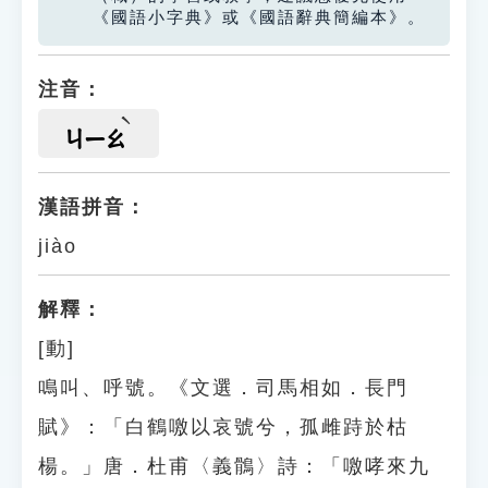
《國語小字典》或《國語辭典簡編本》。
注音：
ㄐㄧㄠ
漢語拼音：
jiào
解釋：
[動]
鳴叫、呼號。《文選．司馬相如．長門
賦》：「白鶴噭以哀號兮，孤雌跱於枯
楊。」唐．杜甫〈義鶻〉詩：「噭哮來九