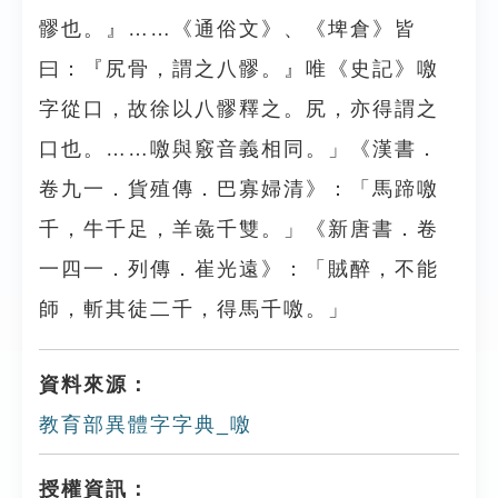
髎也。』……《通俗文》、《埤倉》皆
曰：『尻骨，謂之八髎。』唯《史記》噭
字從口，故徐以八髎釋之。尻，亦得謂之
口也。……噭與竅音義相同。」《漢書．
卷九一．貨殖傳．巴寡婦清》：「馬蹄噭
千，牛千足，羊彘千雙。」《新唐書．卷
一四一．列傳．崔光遠》：「賊醉，不能
師，斬其徒二千，得馬千噭。」
資料來源：
教育部異體字字典_噭
授權資訊：