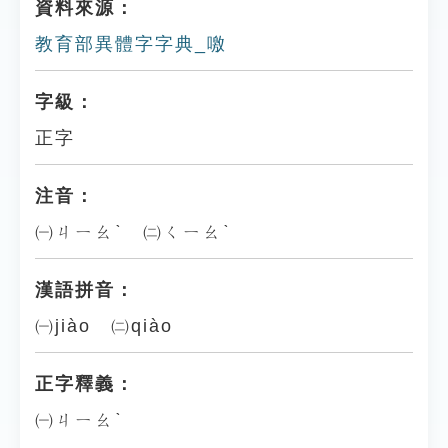
資料來源：
教育部異體字字典_噭
字級：
正字
注音：
㈠ㄐㄧㄠˋ ㈡ㄑㄧㄠˋ
漢語拼音：
㈠jiào ㈡qiào
正字釋義：
㈠ㄐㄧㄠˋ