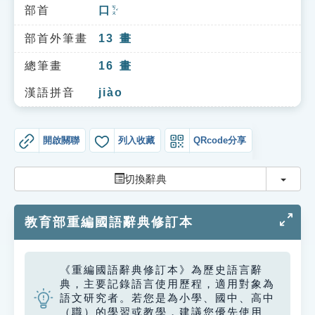
索引選單
部首
口
ㄎㄡˇ
知識索引
部首外筆畫
13
畫
單字索引
總筆畫
16
畫
生命大百科索引
漢語拼音
jiào
遊戲專區
開啟關聯
列入收藏
QRcode分享
教學應用
切換
切換辭典
貓頭鷹博士
教育部重編國語辭典修訂本
《重編國語辭典修訂本》為歷史語言辭
典，主要記錄語言使用歷程，適用對象為
語文研究者。若您是為小學、國中、高中
（職）的學習或教學，建議您優先使用