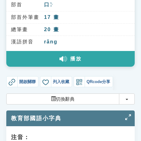
索引選單
部首
口
ㄎㄡˇ
知識索引
部首外筆畫
17
畫
單字索引
總筆畫
20
畫
生命大百科索引
漢語拼音
rǎng
播放
遊戲專區
教學應用
開啟關聯
列入收藏
QRcode分享
貓頭鷹博士
切換
切換辭典
教育部國語小字典
注音：