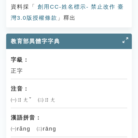
資料採「
創用CC-姓名標示- 禁止改作 臺
灣3.0版授權條款
」釋出
教育部異體字字典
字級：
正字
注音：
㈠ㄖㄤˇ ㈡ㄖㄤ
漢語拼音：
㈠rǎng ㈡rāng