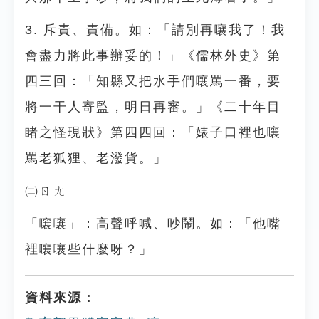
3. 斥責、責備。如：「請別再嚷我了！我
會盡力將此事辦妥的！」《儒林外史》第
四三回：「知縣又把水手們嚷罵一番，要
將一干人寄監，明日再審。」《二十年目
睹之怪現狀》第四四回：「婊子口裡也嚷
罵老狐狸、老潑貨。」
㈡ㄖㄤ
「嚷嚷」：高聲呼喊、吵鬧。如：「他嘴
裡嚷嚷些什麼呀？」
資料來源：