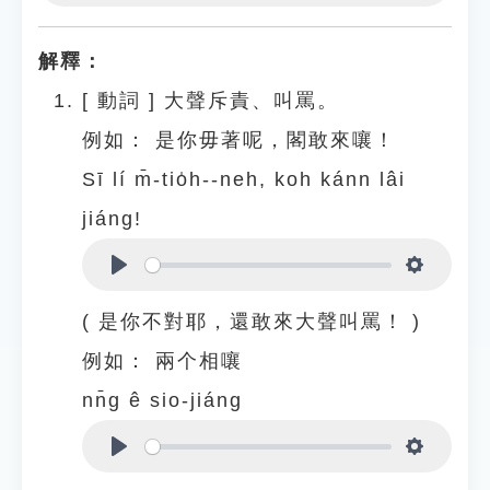
Play
Settings
解釋：
[
動詞
]
大聲斥責、叫罵。
例如：
是你毋著呢，閣敢來嚷！
Sī lí m̄-tio̍h--neh, koh kánn lâi
jiáng!
Play
Settings
( 是你不對耶，還敢來大聲叫罵！ )
例如：
兩个相嚷
nn̄g ê sio-jiáng
Play
Settings