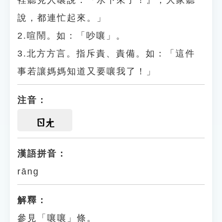
裡聽見人嚷說：『水下來了！』，大家聽
說，都連忙起來。」
2.喧鬧。如：「吵嚷」。
3.北方方言。指斥責、責備。如：「這件
事若讓媽媽知道又要嚷我了！」
注音：
ㄖㄤ
漢語拼音：
rāng
解釋：
參見「嚷嚷」條。