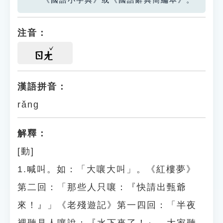
《國語小字典》或《國語辭典簡編本》。
注音：
ㄖㄤ
漢語拼音：
rǎng
解釋：
[動]
1.喊叫。如：「大嚷大叫」。《紅樓夢》
第二回：「那些人只嚷：『快請出甄爺
來！』」《老殘遊記》第一四回：「半夜