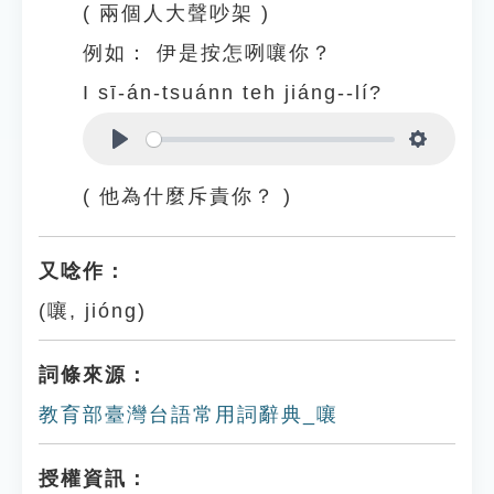
( 兩個人大聲吵架 )
例如：
伊是按怎咧嚷你？
I sī-án-tsuánn teh jiáng--lí?
Play
Settings
( 他為什麼斥責你？ )
又唸作：
(嚷, jióng)
詞條來源：
教育部臺灣台語常用詞辭典_嚷
授權資訊：