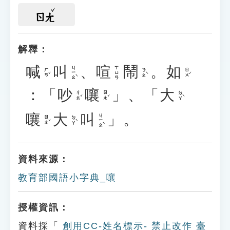
ㄖㄤ
解釋：
喊
叫
、
喧
鬧
。
如
ㄐㄧㄠˋ
ㄒㄩㄢ
ㄏㄢˇ
ㄋㄠˋ
ㄖㄨˊ
：「
吵
嚷
」、「
大
ㄔㄠˇ
ㄖㄤˇ
ㄉㄚˋ
嚷
大
叫
」。
ㄐㄧㄠˋ
ㄖㄤˇ
ㄉㄚˋ
資料來源：
教育部國語小字典_嚷
授權資訊：
資料採「
創用CC-姓名標示- 禁止改作 臺