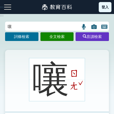
跳
登入
:::
到
主
:::
要
內
語
圖
開
容
注音索引圖示
筆畫索引圖示
部首索引表圖示
言
片
啟
詞條檢索
全文檢索
音讀檢索
搜
搜
鍵
尋
尋
盤
圖
圖
圖
示
示
示
嚷
ㄖ
網站導覽
ˇ
ㄤ
生字詞彙表
成語故事