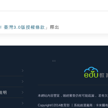
作 臺灣3.0版授權條款
」釋出
:::
說明
本網站內容豐富，雖經審查仍有可能疏漏，
若有欠
Copyright©2014教育部
丨系統維運廠商：卡米爾