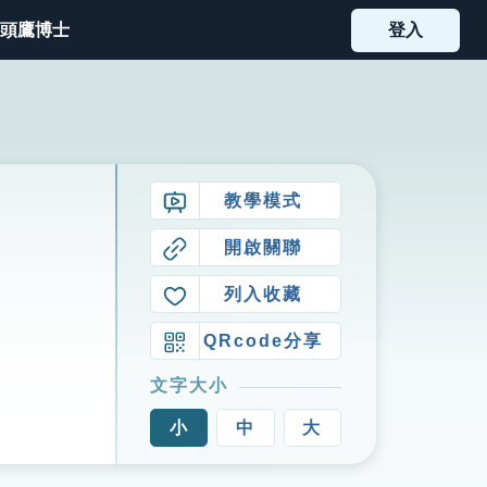
頭鷹博士
登入
教學模式
開啟關聯
列入收藏
QRcode分享
文字大小
小
中
大