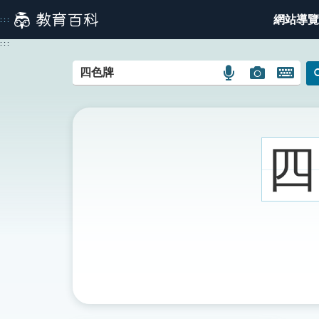
跳
網站導覽
:::
到
主
:::
要
內
語
圖
開
容
言
片
啟
搜
搜
鍵
尋
尋
盤
圖
圖
圖
四
示
示
示