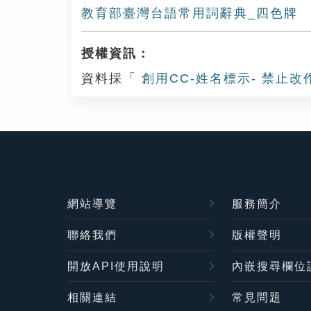
教育部臺灣台語常用詞辭典_四色牌
授權資訊：
資料採「
創用CC-姓名標示- 禁止改
網站導覽
服務簡介
聯絡我們
版權聲明
開放API使用說明
內嵌搜尋欄位
相關連結
常見問題