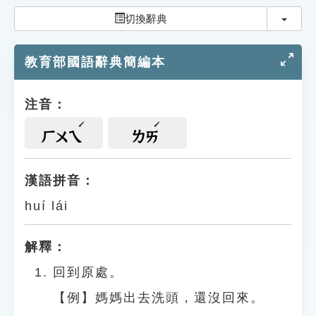
索引選單
切換
切換辭典
知識索引
教育部國語辭典簡編本
單字索引
生命大百科索引
注音：
遊戲專區
ㄏㄨㄟ
ㄌㄞ
教學應用
漢語拼音：
huí lái
貓頭鷹博士
解釋：
回到原處。
【例】媽媽出去洗頭，還沒回來。