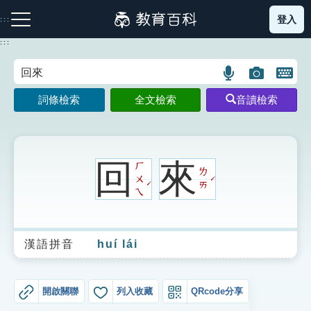
跳
登入
:::
到
主
:::
要
內
語
圖
開
容
注音索引圖示
筆畫索引圖示
部首索引表圖示
言
片
啟
詞條檢索
全文檢索
音讀檢索
搜
搜
鍵
尋
尋
盤
圖
圖
圖
示
示
示
回
來
ㄏ
ㄌ
ㄨ
ˊ
ˊ
ㄞ
ㄟ
網站導覽
漢語拼音
huí lái
生字詞彙表
成語故事
開啟關聯
列入收藏
QRcode分享