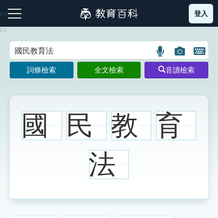
跳
登入
:::
到
主
:::
要
內
語
圖
開
容
注音索引圖示
筆畫索引圖示
部首索引表圖示
言
片
啟
詞條檢索
全文檢索
音讀檢索
搜
搜
鍵
尋
尋
盤
圖
圖
圖
示
示
示
國
民
教
育
網站導覽
法
生字詞彙表
成語故事