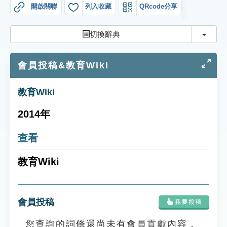
索引選單
開啟關聯
列入收藏
QRcode分享
知識索引
切換
切換辭典
單字索引
會員投稿&教育Wiki
生命大百科索引
教育Wiki
遊戲專區
2014年
教學應用
查看
貓頭鷹博士
教育Wiki
會員投稿
您查詢的詞條還尚未有會員貢獻內容，