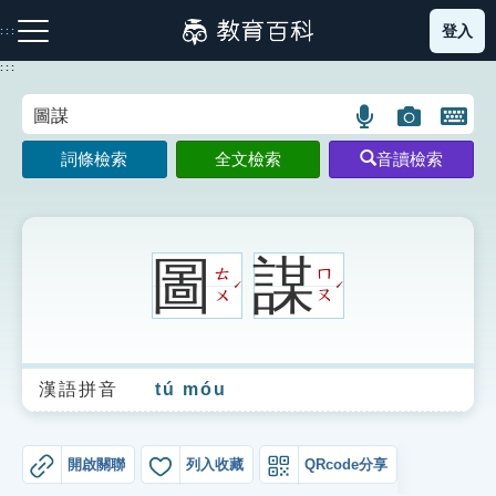
跳
登入
:::
到
主
:::
要
內
語
圖
開
容
注音索引圖示
筆畫索引圖示
部首索引表圖示
言
片
啟
詞條檢索
全文檢索
音讀檢索
搜
搜
鍵
尋
尋
盤
圖
圖
圖
示
示
示
圖
謀
ㄊ
ㄇ
ˊ
ˊ
ㄨ
ㄡ
網站導覽
漢語拼音
tú móu
生字詞彙表
成語故事
開啟關聯
列入收藏
QRcode分享