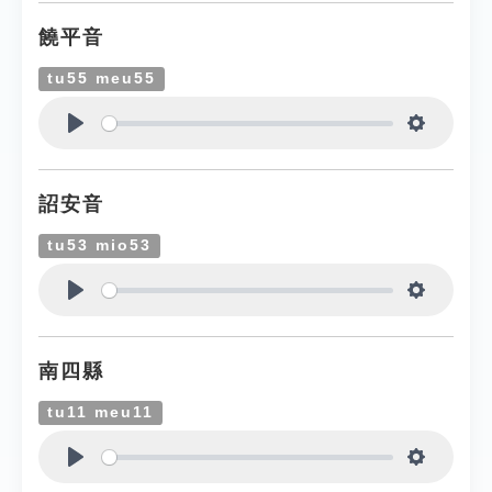
饒平音
tu55 meu55
Play
Settings
詔安音
tu53 mio53
Play
Settings
南四縣
tu11 meu11
Play
Settings