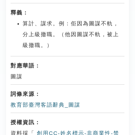
釋義：
算計、謀求。例：佢因為圖謀不軌，
分上級撤職。（他因圖謀不軌，被上
級撤職。）
對應華語：
圖謀
詞條來源：
教育部臺灣客語辭典_圖謀
授權資訊：
資料採「
創用CC-姓名標示-非商業性-禁