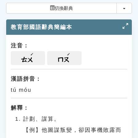
索引選單
切換
切換辭典
知識索引
教育部國語辭典簡編本
單字索引
生命大百科索引
注音：
遊戲專區
ㄊㄨ
ㄇㄡ
教學應用
漢語拼音：
tú móu
貓頭鷹博士
解釋：
計劃、謀算。
【例】他圖謀叛變，卻因事機敗露而