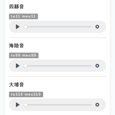
四縣音
tu11 meu11
Play
Settings
海陸音
tu55 meu55
Play
Settings
大埔音
tu113 meu113
Play
Settings