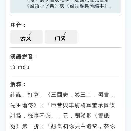
（職）的學習或教學，建議您優先使用
《國語小字典》或《國語辭典簡編本》。
注音：
ㄊㄨ
ㄇㄡ
漢語拼音：
tú móu
解釋：
計謀、打算。《三國志．卷三二．蜀書．
先主備傳》：「臣昔與車騎將軍董承圖謀
討操，機事不密。」元．關漢卿《竇娥
冤》第一折：「想當初你夫主遺留，替你