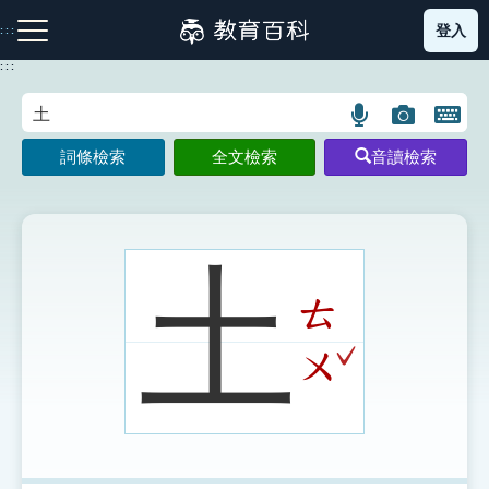
跳
登入
:::
到
主
:::
要
內
語
圖
開
容
注音索引圖示
筆畫索引圖示
部首索引表圖示
言
片
啟
詞條檢索
全文檢索
音讀檢索
搜
搜
鍵
尋
尋
盤
圖
圖
圖
示
示
示
土
ㄊ
網站導覽
ˇ
ㄨ
生字詞彙表
成語故事