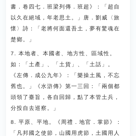
書．卷四七．班梁列傳．班超》：「超自
以久在絕域，年老思土。」唐．劉威〈旅
懷〉詩：「老將何面還吾土，夢有驚魂在
楚鄉。」
7. 本地者、本國者、地方性、區域性。
如：「土產」、「土貨」、「土話」。
《左傳．成公九年》：「樂操土風，不忘
舊也。」《水滸傳》第一三回：「兩個都
頭領了臺旨，各自回歸，點了本管土兵，
分投自去巡察。」
8. 平原、平地。《周禮．地官．掌節》：
「凡邦國之使節，山國用虎節，土國用人