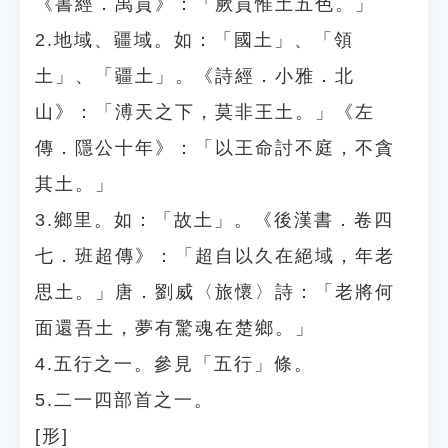
《書經．禹貢》：「厥貢惟土五色。」
2.地域、疆域。如：「國土」、「領
土」、「疆土」。《詩經．小雅．北
山》：「溥天之下，莫非王土。」《左
傳．隱公十年》：「以王命討不庭，不貪
其土。」
3.鄉里。如：「故土」。《後漢書．卷四
七．班超傳》：「超自以久在絕域，年老
思土。」唐．劉威〈旅懷〉詩：「老將何
面還吾土，夢有驚魂在楚鄉。」
4.五行之一。參見「五行」條。
5.二一四部首之一。
[形]