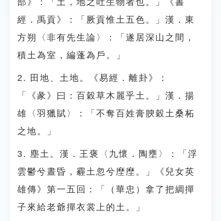
部》：「土，地之吐生物者也。」《書
經．禹貢》：「厥貢惟土五色。」漢．東
方朔〈非有先生論〉：「遂居深山之間，
積土為室，編蓬為戶。」
2. 田地、土地。《易經．離卦》：
「《彖》曰：百穀草木麗乎土。」漢．揚
雄〈羽獵賦〉：「不奪百姓膏腴穀土桑柘
之地。」
3. 塵土。漢．王褒〈九懷．陶壅〉：「浮
雲鬱兮晝昏，霾土忽兮塺塺。」《兒女英
雄傳》第一五回：「（華忠）拿了把綢撣
子來給老爺撣衣裳上的土。」