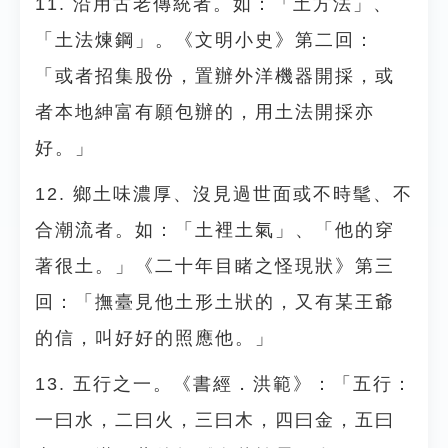
11. 沿用古老傳統者。如：「土方法」、
「土法煉鋼」。《文明小史》第二回：
「或者招集股份，置辦外洋機器開採，或
者本地紳富有願包辦的，用土法開採亦
好。」
12. 鄉土味濃厚、沒見過世面或不時髦、不
合潮流者。如：「土裡土氣」、「他的穿
著很土。」《二十年目睹之怪現狀》第三
回：「撫臺見他土形土狀的，又有某王爺
的信，叫好好的照應他。」
13. 五行之一。《書經．洪範》：「五行：
一曰水，二曰火，三曰木，四曰金，五曰