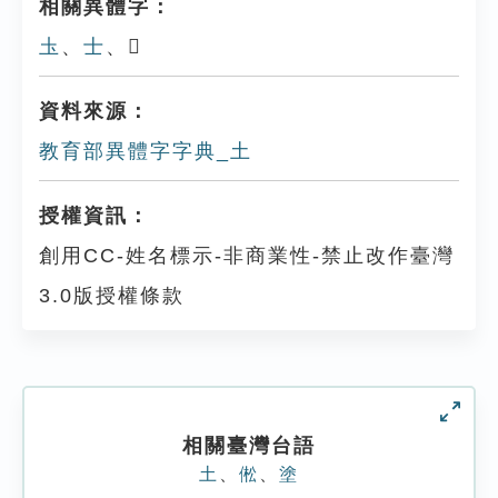
相關異體字：
圡
、
士
、𡗓
資料來源：
教育部異體字字典_土
授權資訊：
創用CC-姓名標示-非商業性-禁止改作臺灣
3.0版授權條款
相關臺灣台語
土
、
倯
、
塗