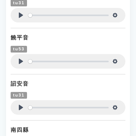
tu31
Play
Settings
饒平音
tu53
Play
Settings
詔安音
tu31
Play
Settings
南四縣