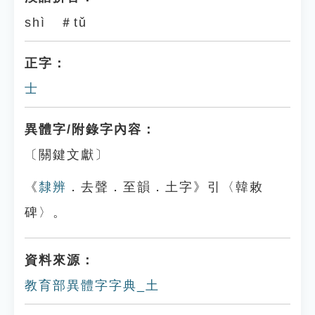
shì ＃tǔ
正字：
士
異體字/附錄字內容：
〔關鍵文獻〕
《
隸辨
．去聲．至韻．土字》引〈韓敕
碑〉。
資料來源：
教育部異體字字典_土