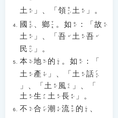
土
」、「
領
土
」。
ㄌㄧㄥˇ
ㄊㄨˇ
ㄊㄨˇ
國
、
鄉
。
如
：「
故
ㄍㄨㄛˊ
ㄒㄧㄤ
ㄖㄨˊ
ㄍㄨˋ
土
」、「
吾
土
吾
ㄊㄨˇ
ㄊㄨˇ
ㄨˊ
ㄨˊ
民
」。
ㄇㄧㄣˊ
本
地
的
。
如
：「
˙ㄉㄜ
ㄅㄣˇ
ㄉㄧˋ
ㄖㄨˊ
土
產
」、「
土
話
ㄏㄨㄚˋ
ㄊㄨˇ
ㄔㄢˇ
ㄊㄨˇ
」、「
土
風
」、「
ㄊㄨˇ
ㄈㄥ
土
生
土
長
」。
ㄊㄨˇ
ㄊㄨˇ
ㄓㄤˇ
ㄕㄥ
不
合
潮
流
的
、
ㄌㄧㄡˊ
˙ㄉㄜ
ㄅㄨˋ
ㄏㄜˊ
ㄔㄠˊ