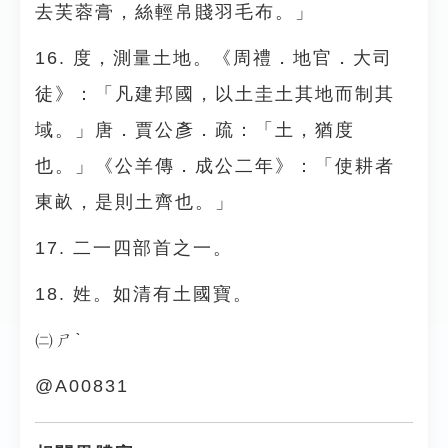
去芙蓉膏，絲輕帛賤羽毛布。」
16. 度，測量土地。《周禮．地官．大司
徒》：「凡建邦國，以土圭土其地而制其
域。」唐．賈公彥．疏：「土，猶度
也。」《公羊傳．成公二年》：「使耕者
東畝，是則土齊也。」
17. 二一四部首之一。
18. 姓。如清有土國寶。
㈡ㄕˋ
@A00831