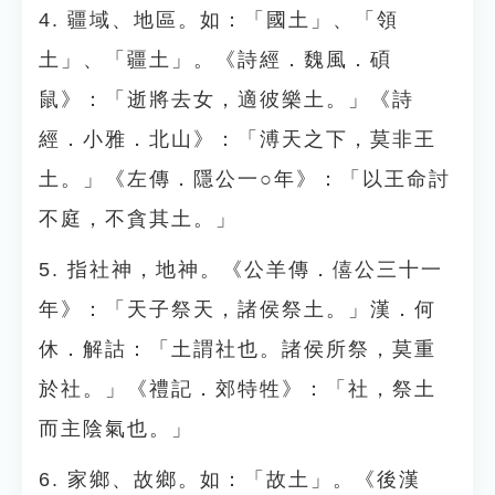
4. 疆域、地區。如：「國土」、「領
土」、「疆土」。《詩經．魏風．碩
鼠》：「逝將去女，適彼樂土。」《詩
經．小雅．北山》：「溥天之下，莫非王
土。」《左傳．隱公一○年》：「以王命討
不庭，不貪其土。」
5. 指社神，地神。《公羊傳．僖公三十一
年》：「天子祭天，諸侯祭土。」漢．何
休．解詁：「土謂社也。諸侯所祭，莫重
於社。」《禮記．郊特牲》：「社，祭土
而主陰氣也。」
6. 家鄉、故鄉。如：「故土」。《後漢