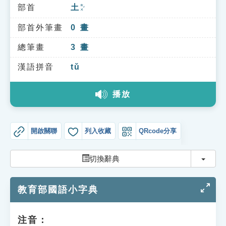
索引選單
部首
土
ㄊㄨˇ
知識索引
部首外筆畫
0
畫
單字索引
總筆畫
3
畫
生命大百科索引
漢語拼音
tǔ
播放
遊戲專區
教學應用
開啟關聯
列入收藏
QRcode分享
貓頭鷹博士
切換
切換辭典
教育部國語小字典
注音：