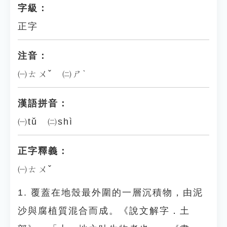
字級：
正字
注音：
㈠ㄊㄨˇ ㈡ㄕˋ
漢語拼音：
㈠tǔ ㈡shì
正字釋義：
㈠ㄊㄨˇ
1. 覆蓋在地殼最外圍的一層沉積物，由泥
沙與腐植質混合而成。《說文解字．土