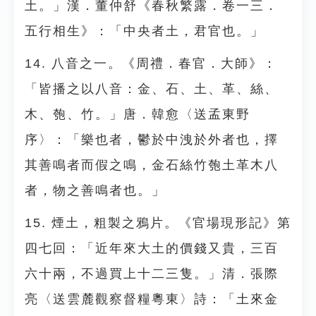
土。」漢．董仲舒《春秋繁露．卷一三．
五行相生》：「中央者土，君官也。」
14. 八音之一。《周禮．春官．大師》：
「皆播之以八音：金、石、土、革、絲、
木、匏、竹。」唐．韓愈〈送孟東野
序〉：「樂也者，鬱於中洩於外者也，擇
其善鳴者而假之鳴，金石絲竹匏土革木八
者，物之善鳴者也。」
15. 煙土，粗製之鴉片。《官場現形記》第
四七回：「近年來大土的價錢又貴，三百
六十兩，不過買上十二三隻。」清．張際
亮〈送雲麓觀察督糧粵東〉詩：「土來金