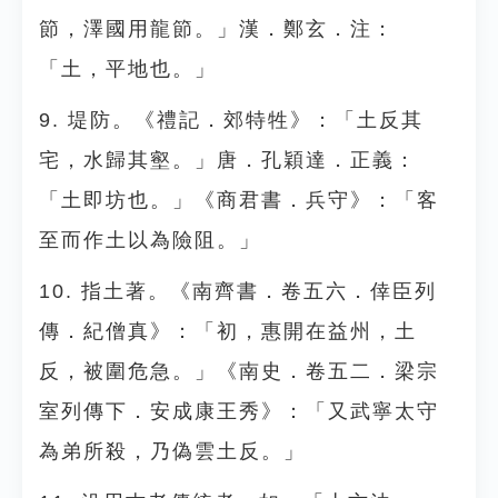
節，澤國用龍節。」漢．鄭玄．注：
「土，平地也。」
9. 堤防。《禮記．郊特牲》：「土反其
宅，水歸其壑。」唐．孔穎達．正義：
「土即坊也。」《商君書．兵守》：「客
至而作土以為險阻。」
10. 指土著。《南齊書．卷五六．倖臣列
傳．紀僧真》：「初，惠開在益州，土
反，被圍危急。」《南史．卷五二．梁宗
室列傳下．安成康王秀》：「又武寧太守
為弟所殺，乃偽雲土反。」