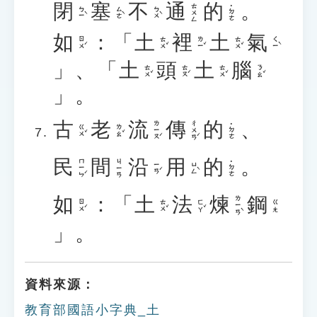
閉
塞
不
通
的
。
ㄊㄨㄥ
˙ㄉㄜ
ㄅㄧˋ
ㄙㄜˋ
ㄅㄨˋ
如
：「
土
裡
土
氣
ㄖㄨˊ
ㄊㄨˇ
ㄌㄧˇ
ㄊㄨˇ
ㄑㄧˋ
」、「
土
頭
土
腦
ㄊㄨˇ
ㄊㄡˊ
ㄊㄨˇ
ㄋㄠˇ
」。
古
老
流
傳
的
、
ㄌㄧㄡˊ
ㄔㄨㄢˊ
˙ㄉㄜ
ㄍㄨˇ
ㄌㄠˇ
民
間
沿
用
的
。
ㄇㄧㄣˊ
ㄐㄧㄢ
˙ㄉㄜ
ㄧㄢˊ
ㄩㄥˋ
如
：「
土
法
煉
鋼
ㄌㄧㄢˋ
ㄖㄨˊ
ㄊㄨˇ
ㄈㄚˇ
ㄍㄤ
」。
資料來源：
教育部國語小字典_土