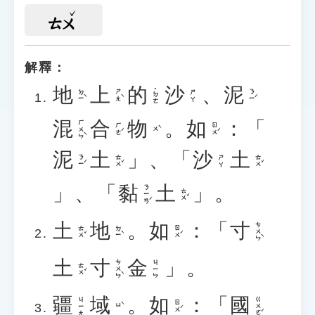
ㄊㄨ
解釋：
地
上
的
沙
、
泥
˙ㄉㄜ
ㄉㄧˋ
ㄕㄤˋ
ㄋㄧˊ
ㄕㄚ
混
合
物
。
如
：「
ㄏㄨㄣˋ
ㄏㄜˊ
ㄖㄨˊ
ㄨˋ
泥
土
」、「
沙
土
ㄋㄧˊ
ㄊㄨˇ
ㄊㄨˇ
ㄕㄚ
」、「
黏
土
」。
ㄋㄧㄢˊ
ㄊㄨˇ
土
地
。
如
：「
寸
ㄘㄨㄣˋ
ㄊㄨˇ
ㄉㄧˋ
ㄖㄨˊ
土
寸
金
」。
ㄘㄨㄣˋ
ㄐㄧㄣ
ㄊㄨˇ
疆
域
。
如
：「
國
ㄍㄨㄛˊ
ㄐㄧㄤ
ㄖㄨˊ
ㄩˋ