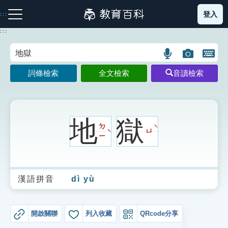
跳
登入
:::
到
主
:::
要
內
語
圖
開
容
注音索引圖示
筆畫索引圖示
部首索引表圖示
言
片
啟
詞條檢索
全文檢索
音讀檢索
搜
搜
鍵
尋
尋
盤
圖
圖
圖
示
示
示
地
獄
ㄉ
ˋ
ㄩ
ˋ
ㄧ
網站導覽
漢語拼音
dì yù
生字詞彙表
成語故事
開啟關聯
列入收藏
QRcode分享