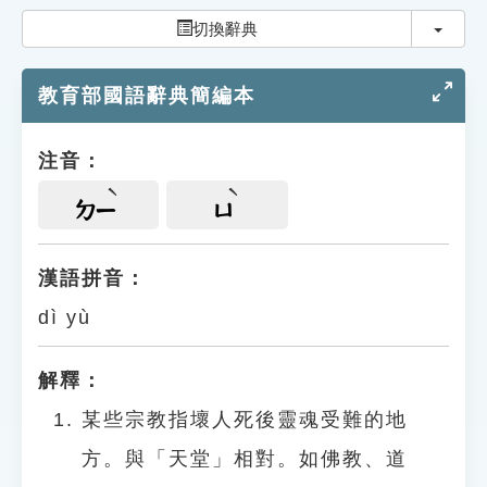
索引選單
切換
切換辭典
知識索引
教育部國語辭典簡編本
單字索引
生命大百科索引
注音：
遊戲專區
ㄉㄧ
ㄩ
教學應用
漢語拼音：
dì yù
貓頭鷹博士
解釋：
某些宗教指壞人死後靈魂受難的地
方。與「天堂」相對。如佛教、道