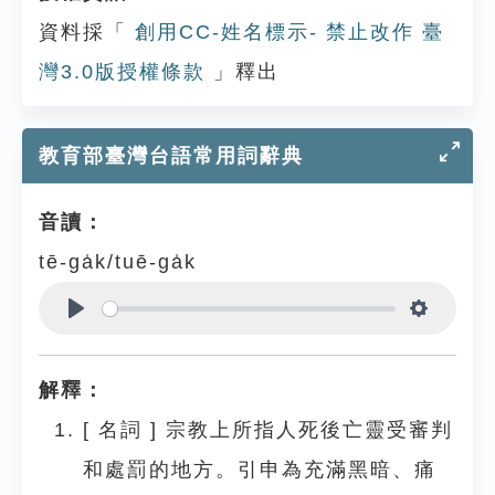
資料採「
創用CC-姓名標示- 禁止改作 臺
灣3.0版授權條款
」釋出
教育部臺灣台語常用詞辭典
音讀：
tē-ga̍k/tuē-ga̍k
Play
Settings
解釋：
[
名詞
]
宗教上所指人死後亡靈受審判
和處罰的地方。引申為充滿黑暗、痛