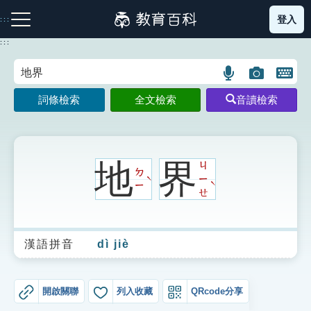
跳
登入
:::
到
主
:::
要
內
語
圖
開
容
注音索引圖示
筆畫索引圖示
部首索引表圖示
言
片
啟
詞條檢索
全文檢索
音讀檢索
搜
搜
鍵
尋
尋
盤
圖
圖
圖
示
示
示
地
界
ㄐ
ㄉ
ㄧ
ˋ
ˋ
ㄧ
ㄝ
網站導覽
漢語拼音
dì jiè
生字詞彙表
成語故事
開啟關聯
列入收藏
QRcode分享