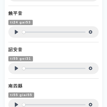
Play
Settings
饒平音
ti24 gai53
Play
Settings
詔安音
ti55 goi31
Play
Settings
南四縣
ti55 giai55