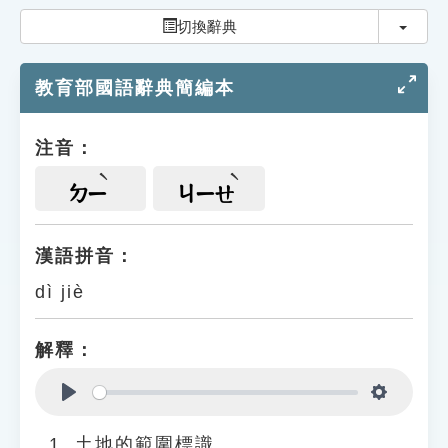
索引選單
切換
切換辭典
知識索引
教育部國語辭典簡編本
單字索引
生命大百科索引
注音：
遊戲專區
ㄉㄧ
ㄐㄧㄝ
教學應用
漢語拼音：
dì jiè
貓頭鷹博士
解釋：
Play
Settings
土地的範圍標識。