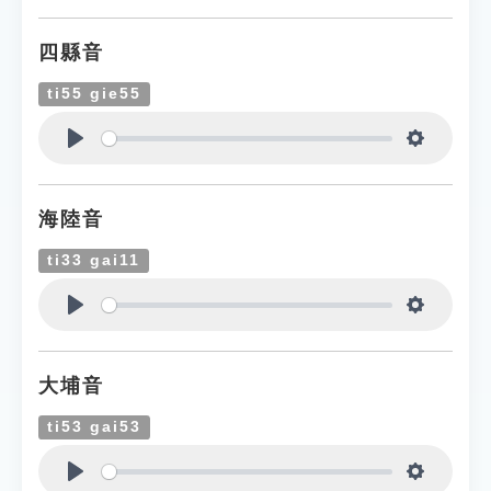
四縣音
ti55 gie55
Play
Settings
海陸音
ti33 gai11
Play
Settings
大埔音
ti53 gai53