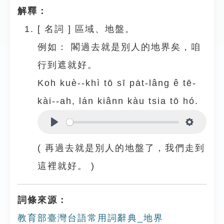
解釋：
[
名詞
]
區域、地盤。
例如：
閣過去就是別人的地界矣，咱
行到遮就好。
Koh kuè--khì tō sī pa̍t-lâng ê tē-
kài--ah, lán kiânn kàu tsia tō hó.
Play
Settings
( 再過去就是別人的地盤了，我們走到
這裡就好。 )
詞條來源：
教育部臺灣台語常用詞辭典_地界